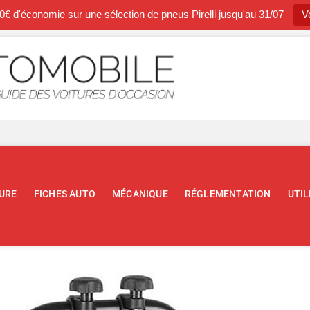
0€ d'économie sur une sélection de pneus Pirelli jusqu'au 31/07
Vo
Occasion A
BLOG SPÉCIALISTE DE L'AUTOM
URE
FICHES AUTO
MÉCANIQUE
RÉGLEMENTATION
UTIL