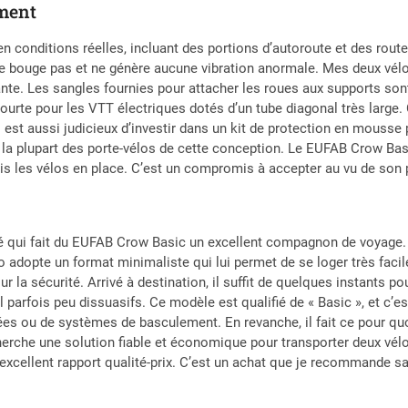
ement
i en conditions réelles, incluant des portions d’autoroute et des ro
e bouge pas et ne génère aucune vibration anormale. Mes deux vélo
e. Les sangles fournies pour attacher les roues aux supports sont e
courte pour les VTT électriques dotés d’un tube diagonal très large.
 est aussi judicieux d’investir dans un kit de protection en mousse 
la plupart des porte-vélos de cette conception. Le EUFAB Crow Basic
les vélos en place. C’est un compromis à accepter au vu de son pos
r
ité qui fait du EUFAB Crow Basic un excellent compagnon de voyage. 
vélo adopte un format minimaliste qui lui permet de se loger très fac
la sécurité. Arrivé à destination, il suffit de quelques instants pour
parfois peu dissuasifs. Ce modèle est qualifié de « Basic », et c’est
es ou de systèmes de basculement. En revanche, il fait ce pour quoi 
qui cherche une solution fiable et économique pour transporter deux 
 excellent rapport qualité-prix. C’est un achat que je recommande s