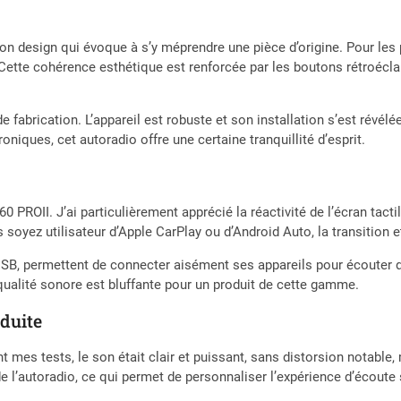
spécial. La radio prend en charge les systèmes audio Dynaudio et Fender,
l'installation de la radio Technologie anti-fuite de batterie: Contraireme
connu pour avoir des problèmes de fuite électrique pour de nombreux mo
 design qui évoque à s’y méprendre une pièce d’origine. Pour les
technologie anti-fuite avancée pour garantir que la grande majorité des
Cette cohérence esthétique est renforcée par les boutons rétroéclai
Même dans les rares cas où il peut y avoir un problème de fuite de batte
adaptateur spécial pour le résoudre Interfaces d'alimentation et câbles: Il 
savoir PQ quadlock, prise ISO et MQB quadlock. Nous avons deux types d
de fabrication. L’appareil est robuste et son installation s’est révél
fournissons par défaut le câble A. Si votre voiture est dotée d'une prise I
iques, cet autoradio offre une certaine tranquillité d’esprit.
prise d'alimentation de votre voiture est MQB Quadlock, vous pouvez sim
d'alimentation d'origine de votre voiture Compatibilité spécifique des mod
dispose d'un volant à 8 boutons, vous devez acheter un adaptateur pour év
avec MQB Quadlock, cette radio ne convient pas à votre voiture. Veuille
60 PROII. J’ai particulièrement apprécié la réactivité de l’écran tact
de l'emballage: 1 radio RCD360 PROII (prise en charge de CarPlay, Andro
soyez utilisateur d’Apple CarPlay ou d’Android Auto, la transition et 
adaptateur d'antenne 2 en 1, 1 manuel d'utilisation
l’USB, permettent de connecter aisément ses appareils pour écoute
qualité sonore est bluffante pour un produit de cette gamme.
duite
t mes tests, le son était clair et puissant, sans distorsion notable,
e l’autoradio, ce qui permet de personnaliser l’expérience d’écoute