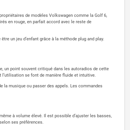
 la batterie doit être déconnectée et reconnectée après
nt à l'autoradio carplay RCD330 plus ou RCD330, qui est
dèles de voitures, notre équipe a développé une
 propriétaires de modèles Volkswagen comme la Golf 6,
 modèles de voitures ne rencontreront pas ce problème.
rés en rouge, en parfait accord avec le reste de
rie, vous pouvez nous contacter pour acheter un
existe trois interfaces d'alimentation différentes, à
e câbles d'alimentation adaptés, A et B. Nous
ée être un jeu d’enfant grâce à la méthode plug and play.
SO, vous devez acheter l'adaptateur B. Attention: si la
plement connecter la radio à l'adaptateur
èles: Si votre voiture est fabriquée avant 2009 et
iter la fuite de la batterie. Pour la voiture POLO 6C
z choisir une autre radio spéciale pour POLO 6C Contenu
ile, un point souvent critiqué dans les autoradios de cette
id Auto), 1 adaptateur secteur (PQ Quadlock), 1
l’utilisation se font de manière fluide et intuitive.
r de la musique ou passer des appels. Les commandes
 même à volume élevé. Il est possible d’ajuster les basses,
 selon ses préférences.