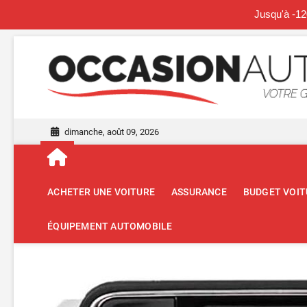
Jusqu'à -12
Skip
to
content
dimanche, août 09, 2026
ACHETER UNE VOITURE
ASSURANCE
BUDGET VOIT
ÉQUIPEMENT AUTOMOBILE