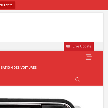
ir l'offre
utomobile
OBILE D'OCCASION
Live Update
M
e
n
ISATION DES VOITURES
u
B
u
t
t
o
n