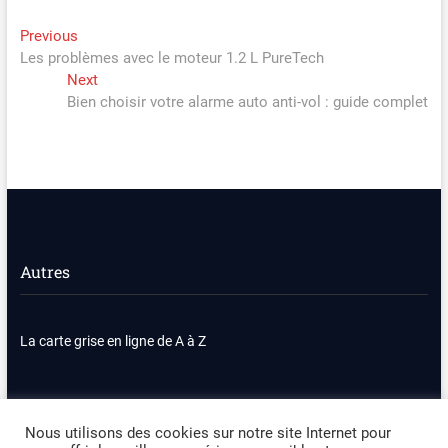
Navigation
Previous
Previous
post:
Les problèmes avec le moteur 1.2 L PureTech
de
Next
Next
l’article
post:
Bien choisir votre alarme auto anti-vol : guide complet
Autres
La carte grise en ligne de A à Z
Nous contacter
Plan du site
Nous utilisons des cookies sur notre site Internet pour