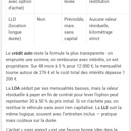
avec option
levée
restitution
d’achat)
LLD
Non
Prévisible,
Aucune valeur
(location
mais
résiduelle,
longue
sans
kilométrage
durée)
capital
strict
Le
crédit auto
reste la formule la plus transparente : on
emprunte une somme, on rembourse avec intérêts, on est
propriétaire. Sur 48 mois à 5 % pour 12 000 €, la mensualité
tourne autour de 276 € et le coût total des intérêts dépasse 1
200 €.
La
LOA
séduit par ses mensualités basses, mais la valeur
résiduelle à payer en fin de contrat pour lever l’option peut
représenter 30 à 50 % du prix initial. Si on n’achète pas, on
restitue le véhicule sans avoir rien capitalisé. La
LLD
suit la
même logique, souvent avec l’entretien inclus — pratique
mais coûteux sur la durée.
L’achat « sans apport »
est une fausse bonne idée dans la