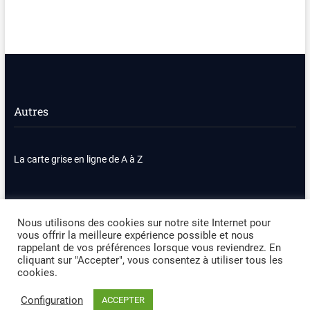
Autres
La carte grise en ligne de A à Z
Nous contacter
Plan du site
Nous utilisons des cookies sur notre site Internet pour
vous offrir la meilleure expérience possible et nous
Politique de confidentialité
Mentions légales
rappelant de vos préférences lorsque vous reviendrez. En
cliquant sur "Accepter", vous consentez à utiliser tous les
cookies.
Occasion Automobile
| Designed by:
Theme Freesia
|
WordPress
| ©
Copyright All right reserved
Configuration
ACCEPTER