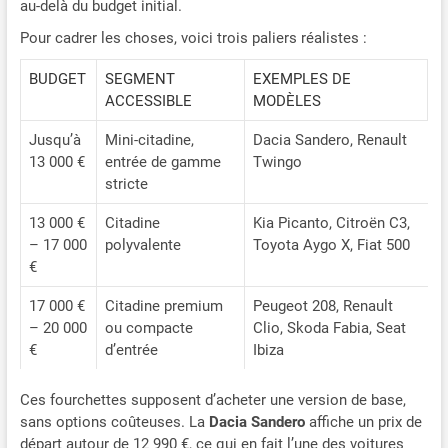
au-delà du budget initial.
Pour cadrer les choses, voici trois paliers réalistes :
BUDGET
SEGMENT
EXEMPLES DE
ACCESSIBLE
MODÈLES
Jusqu’à
Mini-citadine,
Dacia Sandero, Renault
13 000 €
entrée de gamme
Twingo
stricte
13 000 €
Citadine
Kia Picanto, Citroën C3,
– 17 000
polyvalente
Toyota Aygo X, Fiat 500
€
17 000 €
Citadine premium
Peugeot 208, Renault
– 20 000
ou compacte
Clio, Skoda Fabia, Seat
€
d’entrée
Ibiza
Ces fourchettes supposent d’acheter une version de base,
sans options coûteuses. La
Dacia Sandero
affiche un prix de
départ autour de 12 990 €, ce qui en fait l’une des voitures