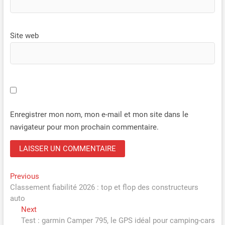
Site web
Enregistrer mon nom, mon e-mail et mon site dans le
navigateur pour mon prochain commentaire.
Navigation
Previous
Previous
post:
Classement fiabilité 2026 : top et flop des constructeurs
de
auto
l’article
Next
Next
post:
Test : garmin Camper 795, le GPS idéal pour camping-cars