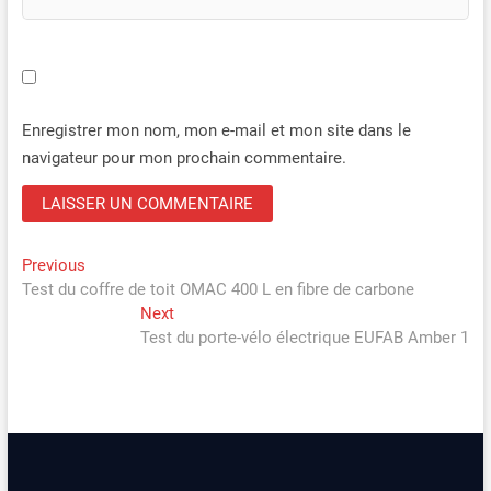
Enregistrer mon nom, mon e-mail et mon site dans le
navigateur pour mon prochain commentaire.
Navigation
Previous
Previous
post:
Test du coffre de toit OMAC 400 L en fibre de carbone
de
Next
Next
l’article
post:
Test du porte-vélo électrique EUFAB Amber 1