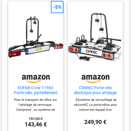
votre porte-vélos Thule
-5%
VeloSpace XT d’une place
Installation aisée grâce aux
boutons-poussoirs à
ressort Capacité de
chargement maximale de
15 kg
EUFAB Crow 11563
CXWXC Porte vélo
Porte-vélo, partiellement
électrique pour attelage
pré-monté, pour vélo
de remorque 2 vélos,
Pour le transport de vélos sur
【Système de verrouillage de
électrique
Charge utile maximale 60
l'attelage de remorque.
sécurité】Le porte-vélos pour
kg, Porte-vélos d'attelage
Comprend : un système de
voiture est équipé d'un
de remorque avec feu
déverrouillage rapide et
mécanisme de verrouillage et
arrière (Noir)
151,02 €
dispositif antivol. Charge
de pinces de retenue pour
249,90 €
143,46 €
maximale : 50 kg. Empattement
garantir que le vélo ne tombe
maximal : 126 cm. Distance
pas pendant le transport et que