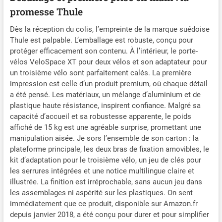
plié : 135 x 74 x 25 cm
promesse Thule
Augmente la capacité de
votre porte-vélos Thule
Dès la réception du colis, l’empreinte de la marque suédoise
VeloSpace XT d’une place
Thule est palpable. L’emballage est robuste, conçu pour
Installation aisée grâce aux
protéger efficacement son contenu. À l’intérieur, le porte-
boutons-poussoirs à
vélos VeloSpace XT pour deux vélos et son adaptateur pour
ressort Capacité de
un troisième vélo sont parfaitement calés. La première
chargement maximale de
impression est celle d’un produit premium, où chaque détail
15 kg
a été pensé. Les matériaux, un mélange d’aluminium et de
plastique haute résistance, inspirent confiance. Malgré sa
capacité d’accueil et sa robustesse apparente, le poids
affiché de 15 kg est une agréable surprise, promettant une
manipulation aisée. Je sors l’ensemble de son carton : la
plateforme principale, les deux bras de fixation amovibles, le
kit d’adaptation pour le troisième vélo, un jeu de clés pour
les serrures intégrées et une notice multilingue claire et
illustrée. La finition est irréprochable, sans aucun jeu dans
les assemblages ni aspérité sur les plastiques. On sent
immédiatement que ce produit, disponible sur Amazon.fr
depuis janvier 2018, a été conçu pour durer et pour simplifier