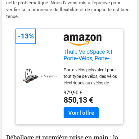
cette problématique. Nous l’avons mis à l’épreuve pour
vérifier si la promesse de flexibilité et de simplicité est bien
tenue.
-13%
Thule VeloSpace XT
Porte-Vélos, Porte-
Vélos sur Attelage 2
Porte-vélos polyvalent pour
vélos avec
tout type de vélos, des vélos
adaptateur pour 3e
électriques aux vélos de
vélo
grande taille en passant par
979,90 €
les vélos pour enfants Poids
850,13 €
du porte-vélo : 18.7 kg /
Capacité de charge : 60 Kg /
Poids max. par vélo : 30 kg
Dimensions du porte-vélo :
135 x 69 x 79 cm /
Dimensions du porte-vélo
Déballage et première prise en main : la