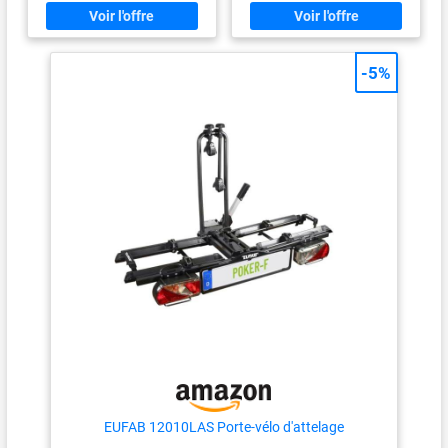
des rails : 18 cm.
le trajet soit plus stable.
【Éclairage intégré et support
de plaque d'immatriculation】
Le porte-vélos pour voiture
-5%
dispose d'un éclairage intégré
et d'un support de plaque
d'immatriculation pour
s'assurer que la plaque
d'immatriculation et les feux
arrière de la voiture ne sont pas
masqués pendant le transport
du vélo, pour plus de sécurité
au volant. 【Compatibilité】Il
est adapté à tous les types de
VUS et de berlines et peut
transporter en toute sécurité
différentes tailles de vélos, y
compris des vélos de course,
des VTT, des vélos électriques
et plus encore. 【Durabilité】Le
porte-vélos pour voiture est
fabriqué avec des matériaux de
haute qualité et peut être
utilisé dans toutes les
conditions météorologiques.
EUFAB 12010LAS Porte-vélo d'attelage
【Facile à monter et à