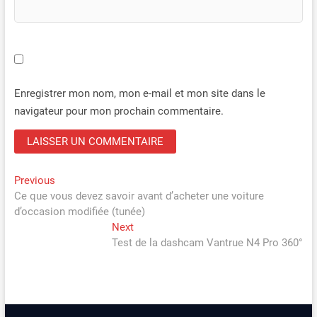
Enregistrer mon nom, mon e-mail et mon site dans le
navigateur pour mon prochain commentaire.
Navigation
Previous
Previous
post:
Ce que vous devez savoir avant d’acheter une voiture
de
d’occasion modifiée (tunée)
l’article
Next
Next
post:
Test de la dashcam Vantrue N4 Pro 360°