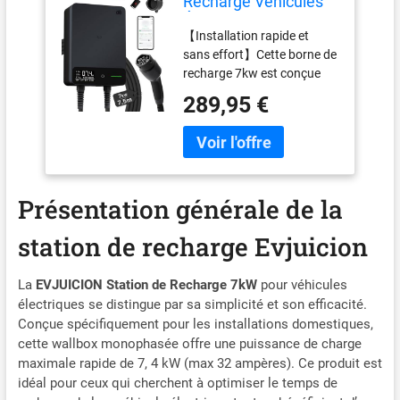
Recharge Véhicules
Électrique 7kW APP
【Installation rapide et
[7,5m, 6-32A,
sans effort】Cette borne de
Monophasé] Wallbox
recharge 7kw est conçue
7kW avec Câble de
pour simplifier chaque
Recharge Type 2
289,95 €
étape, de l’installation à la
7,5m, RFID, Borne de
maintenance. Son corps
Recharge avec RCD
détachable permet une
Type-B et ip54 pour E-
pose rapide et un accès
208 et autres
facile pour l’entretien. Le
BEV/PHEV
Présentation générale de la
câble pré-câblé de 0,9 m
limite les manipulations
station de recharge Evjuicion
complexes, tandis que les
repères N / L1 / L2 assurent
des branchements clairs et
La
EVJUICION Station de Recharge 7kW
pour véhicules
sécurisés. Grâce à son
électriques se distingue par sa simplicité et son efficacité.
câble flexible, choisissez
Conçue spécifiquement pour les installations domestiques,
librement l’emplacement
cette wallbox monophasée offre une puissance de charge
idéal pour votre installation.
maximale rapide de 7, 4 kW (max 32 ampères). Ce produit est
【Un design pensé pour
idéal pour ceux qui cherchent à optimiser le temps de
l’essentiel】Conçue autour