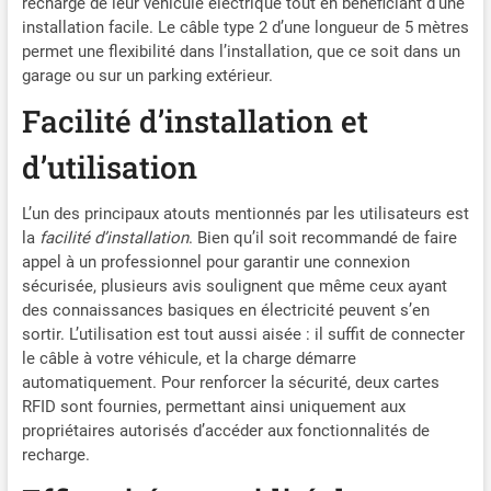
recharge de leur véhicule électrique tout en bénéficiant d’une
de ce qui compte vraiment,
installation facile. Le câble type 2 d’une longueur de 5 mètres
cette wallbox 7kw s’intègre
permet une flexibilité dans l’installation, que ce soit dans un
discrètement aux façades
garage ou sur un parking extérieur.
avec un design industriel
épuré. Son format compact
Facilité d’installation et
(30 × 21,5 × 10 cm) garde
un mur propre et organisé.
d’utilisation
Cette borne de recharge
vehicule electrique offre une
L’un des principaux atouts mentionnés par les utilisateurs est
expérience fiable : sécurité
la
facilité d’installation
. Bien qu’il soit recommandé de faire
certifiée, connectivité
appel à un professionnel pour garantir une connexion
intelligente et installation
sécurisée, plusieurs avis soulignent que même ceux ayant
flexible. Soutenue par un
des connaissances basiques en électricité peuvent s’en
support produit de 2 ans et
sortir. L’utilisation est tout aussi aisée : il suffit de connecter
une assistance réactive
le câble à votre véhicule, et la charge démarre
sous 12 h, elle inspire une
confiance durable. 【Statut
automatiquement. Pour renforcer la sécurité, deux cartes
clair, de jour comme de
RFID sont fournies, permettant ainsi uniquement aux
nuit】Restez informé d’un
propriétaires autorisés d’accéder aux fonctionnalités de
seul coup d’œil grâce à un
recharge.
écran conçu pour un usage