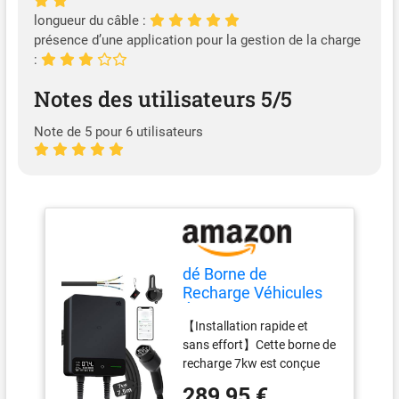
longueur du câble :
présence d’une application pour la gestion de la charge
:
Notes des utilisateurs 5/5
Note de 5 pour 6 utilisateurs
dé Borne de
Recharge Véhicules
Électrique 7kW APP
【Installation rapide et
[7,5m, 6-32A,
sans effort】Cette borne de
Monophasé] Wallbox
recharge 7kw est conçue
7kW avec Câble de
pour simplifier chaque
Recharge Type 2
289,95 €