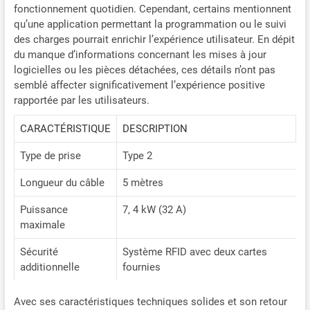
fonctionnement quotidien. Cependant, certains mentionnent
les sessions pendant les
qu’une application permettant la programmation ou le suivi
heures creuses et suivez la
des charges pourrait enrichir l’expérience utilisateur. En dépit
recharge en temps réel via
du manque d’informations concernant les mises à jour
l’application. À la maison,
logicielles ou les pièces détachées, ces détails n’ont pas
au travail ou en
semblé affecter significativement l’expérience positive
déplacement, profitez d’un
rapportée par les utilisateurs.
contrôle simple et pratique,
pensé pour le mode de vie
CARACTÉRISTIQUE
DESCRIPTION
européen moderne.
【Longueur adaptée à
Type de prise
Type 2
chaque installation】
Choisissez la longueur de
Longueur du câble
5 mètres
câble adaptée à votre
espace de stationnement et
Puissance
7, 4 kW (32 A)
à votre configuration pour
maximale
une recharge quotidienne
plus pratique. Disponible en
Sécurité
Système RFID avec deux cartes
5 m, 7,5 m, 10 m, 12,5 m et
additionnelle
fournies
15 m, cette borne recharge
voiture electrique 7kW
Avec ses caractéristiques techniques solides et son retour
convient aussi bien aux