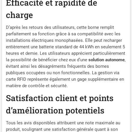
Efficacité et rapidité de
quotidien. Cette borne de
recharge vehicule electrique
charge
7kW offre un affichage
lisible même en plein soleil,
pour une lecture facile en
D’après les retours des utilisateurs, cette borne remplit
extérieur. Grands chiffres
parfaitement sa fonction grâce à sa compatibilité avec les
pour la puissance
installations électriques monophasées. Elle peut recharger
instantanée, icônes
entièrement une batterie standard de 44 kWh en seulement 5
intuitives pour le suivi, et
heures et demie. Les utilisateurs apprécient particulièrement
LED réactive pour une
la possibilité de bénéficier chez eux d’une
solution autonome
,
confirmation visuelle rapide
évitant ainsi les désagréments fréquents des bornes
à distance. Informations
publiques occupées ou non fonctionnelles. La gestion via
claires, recharge plus fluide.
carte RFID représente également un gage supplémentaire en
【Rechargez selon vos
matière de contrôle et sécurité.
besoins】Gardez le
contrôle de votre recharge
Satisfaction client et points
au quotidien avec cette
wallbox 7kw type 2
d’amélioration potentiels
monophasé, où que vous
soyez. Réglez facilement
Tous les avis disponibles attribuent une note maximale au
l’intensité selon votre
produit, soulignant une satisfaction générale quant à son
installation, programmez