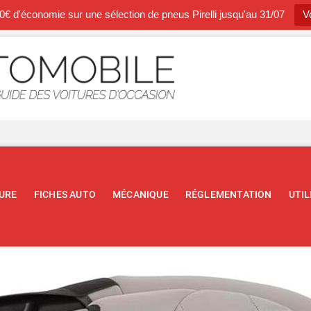
0€ d'économie sur une sélection de pneus Pirelli jusqu'au 31/07
Vo
Occasion A
BLOG SPÉCIALISTE DE L'AUTOM
URE
FICHES AUTO
MÉCANIQUE
RÉGLEMENTATION
UTIL