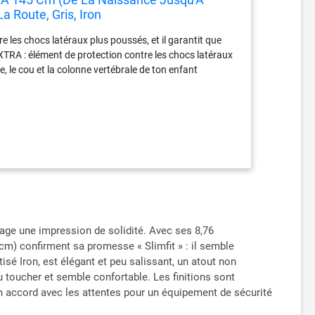
a Route, Gris, Iron
e les chocs latéraux plus poussés, et il garantit que
XTRA : élément de protection contre les chocs latéraux
ête, le cou et la colonne vertébrale de ton enfant
oissance de votre enfant en hauteur comme en largeur
 votre enfant en position dos à la route (40 à 105
gage une impression de solidité. Avec ses 8,76
4 cm) confirment sa promesse « Slimfit » : il semble
sé Iron, est élégant et peu salissant, un atout non
 toucher et semble confortable. Les finitions sont
 en accord avec les attentes pour un équipement de sécurité