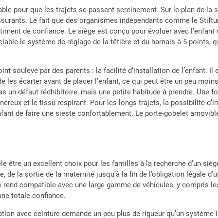
able pour que les trajets se passent sereinement. Sur le plan de la s
ssurants. Le fait que des organismes indépendants comme le Stiftu
ntiment de confiance. Le siège est conçu pour évoluer avec l’enfant 
iable le système de réglage de la têtière et du harnais à 5 points, q
oint soulevé par des parents : la facilité d’installation de l’enfant. 
 de les écarter avant de placer l’enfant, ce qui peut être un peu mo
 un défaut rédhibitoire, mais une petite habitude à prendre. Une fois
ux et le tissu respirant. Pour les longs trajets, la possibilité d’inc
’enfant de faire une sieste confortablement. Le porte-gobelet amovi
le être un excellent choix pour les familles à la recherche d’un siège
 de la sortie de la maternité jusqu’à la fin de l’obligation légale d’
end compatible avec une large gamme de véhicules, y compris les p
une totale confiance.
lation avec ceinture demande un peu plus de rigueur qu’un système Iso