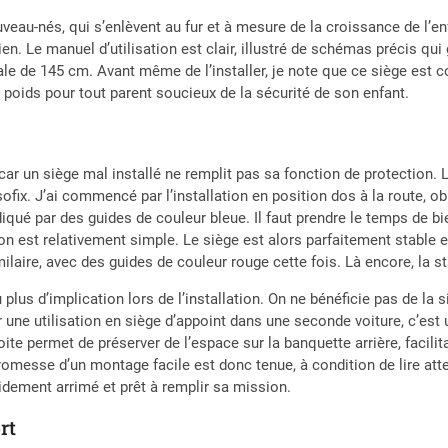
veau-nés, qui s’enlèvent au fur et à mesure de la croissance de l’en
en. Le manuel d’utilisation est clair, illustré de schémas précis qui g
ale de 145 cm. Avant même de l’installer, je note que ce siège est c
 poids pour tout parent soucieux de la sécurité de son enfant.
, car un siège mal installé ne remplit pas sa fonction de protection. L
sofix. J’ai commencé par l’installation en position dos à la route, 
iqué par des guides de couleur bleue. Il faut prendre le temps de bi
on est relativement simple. Le siège est alors parfaitement stable 
ilaire, avec des guides de couleur rouge cette fois. Là encore, la st
lus d’implication lors de l’installation. On ne bénéficie pas de la si
une utilisation en siège d’appoint dans une seconde voiture, c’est un
oite permet de préserver de l’espace sur la banquette arrière, facili
promesse d’un montage facile est donc tenue, à condition de lire att
lidement arrimé et prêt à remplir sa mission.
rt