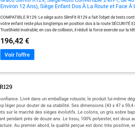
Environ 12 Ans), Siège Enfant Dos À La Route et Face À L
COMPATIBLE R129: Le siège auto SlimFit R129 a fait l'objet de tests contr
votre enfant reste plus longtemps en position dos à la route SÉCURITÉ E
TrueShield insérable; en cas de collision, il réduit la force exercée sur la t
S'ADAPTE AUX STADES DE CROISSANCE: Le SlimFit R129 s'adapte à la cr
196,42 €
SIÈGE AUTO CONVERTIBLE 2-EN-1: Le siège SlimFit R129 permet d'installer
cm) mais également en position face à la route (100 à 150 cm)
 R129
 confiance. Livré dans un emballage robuste, le produit lui-même dé
trop léger pour douter de sa stabilité. Ses dimensions (43 x 47 x 59,
 sur le marché des sièges évolutifs. Le coloris, un gris sobre bapti
nt pendant près de douze ans. Le tissu, 100% polyester, est doux au
acture. Au premier abord, la qualité perçue est donc très positive,