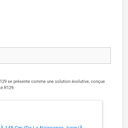
t R129 se présente comme une solution évolutive, conçue
té R129.
40 À 145 Cm (De La Naissance Jusqu'À