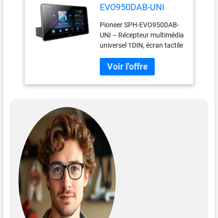
EVO950DAB-UNI
Pioneer SPH-EVO950DAB-
UNI – Récepteur multimédia
universel 1DIN, écran tactile
capacitif de 9 pouces, avec
Wi-Fi, Apple CarPlay,
Android Auto et DAB+
AV_RECEIVER Pionnier