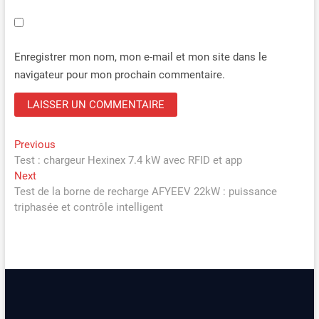
Enregistrer mon nom, mon e-mail et mon site dans le
navigateur pour mon prochain commentaire.
Navigation
Previous
Previous
post:
Test : chargeur Hexinex 7.4 kW avec RFID et app
de
Next
Next
l’article
post:
Test de la borne de recharge AFYEEV 22kW : puissance
triphasée et contrôle intelligent