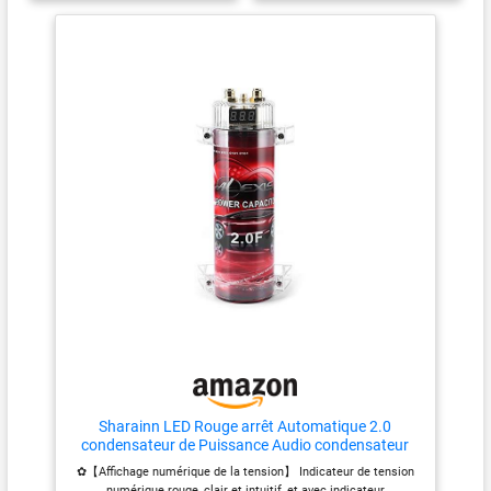
commande multidirectionnelle
appareils audio avec votre
à six boutons, MODE / REC /
téléphone ou votre tablette,
AUTO / NEXT / PREV ; 2. Le
puis écouter votre musique
décodage prend en charge la
préférée. REMARQUE: Ce
musique au format sans perte
produit est UNIQUEMENT un
MP3, WMA, WAV, FLAC et APE ;
récepteur, PAS un émetteur
prend en charge l'entrée de
Version Bluetooth 5.3 et
externe LINE IN ; 3. Écran LCD,
réduction du bruit: Avec un
affichage synchrone des
circuit de réception de signal
paroles ; prend en charge le
amélioré, cet adaptateur
fonctionnement de la
Bluetooth auxiliaire peut être
télécommande infrarouge à une
connecté assez rapidement sur
distance de 10 mètres ; 5.
de longues distances de 10
Fonction d'enregistrement de
mètres, et il offre un son audio
soutien ; prend en charge
stable et continu. La puce
l'interface TF ; prend en charge
intégrée dispose de circuits
l'interface USB (disque U);
d'annulation d'écho AEC et de
réduction de bruit ANC, ce qui
rend la qualité sonore beaucoup
plus pure et plus réelle Deux
ports de sortie AUX: Le dernier
adaptateur stéréo Bluetooth
SONRU dispose de 2 ports de
Sharainn LED Rouge arrêt Automatique 2.0
sortie AUX, ainsi que de 2
condensateur de Puissance Audio condensateur
câbles AUX 3,5 mm plus 1
Audio de Voiture, pour systèmes jusqu'à 2000W
✿【Affichage numérique de la tension】 Indicateur de tension
câble RCA dans l'emballage.
numérique rouge, clair et intuitif, et avec indicateur