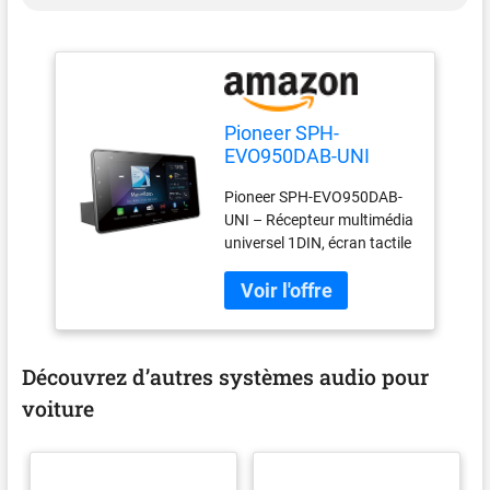
Pioneer SPH-
EVO950DAB-UNI
Pioneer SPH-EVO950DAB-
UNI – Récepteur multimédia
universel 1DIN, écran tactile
capacitif de 9 pouces, avec
Wi-Fi, Apple CarPlay,
Android Auto et DAB+
AV_RECEIVER Pionnier
Découvrez d’autres systèmes audio pour
voiture