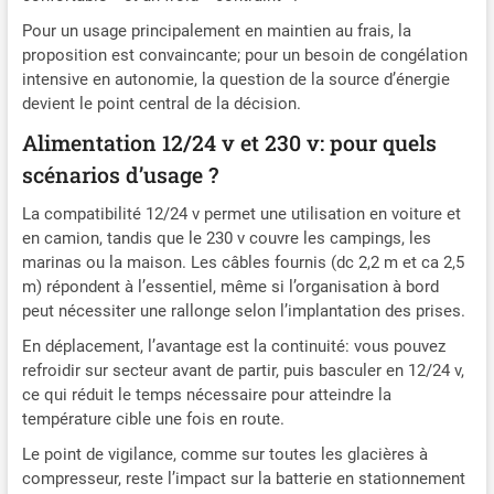
20 °C, la glacière convient
Pour un usage principalement en maintien au frais, la
non seulement pour
proposition est convaincante; pour un besoin de congélation
réfrigérer, mais aussi pour
intensive en autonomie, la question de la source d’énergie
garder les aliments au
devient le point central de la décision.
chaud, ce qui élargit
considérablement ses
Alimentation 12/24 v et 230 v: pour quels
possibilités d'utilisation et
scénarios d’usage ?
facilite le quotidien.
La compatibilité 12/24 v permet une utilisation en voiture et
en camion, tandis que le 230 v couvre les campings, les
marinas ou la maison. Les câbles fournis (dc 2,2 m et ca 2,5
m) répondent à l’essentiel, même si l’organisation à bord
peut nécessiter une rallonge selon l’implantation des prises.
En déplacement, l’avantage est la continuité: vous pouvez
refroidir sur secteur avant de partir, puis basculer en 12/24 v,
ce qui réduit le temps nécessaire pour atteindre la
température cible une fois en route.
Le point de vigilance, comme sur toutes les glacières à
compresseur, reste l’impact sur la batterie en stationnement