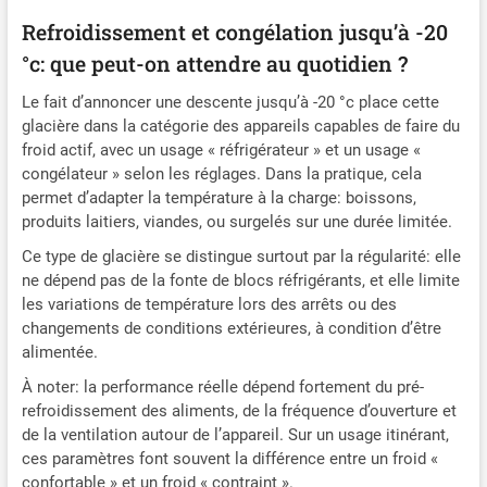
besoins individuels des
Refroidissement et congélation jusqu’à -20
utilisateurs. [Fonctions
supplémentaires
°c: que peut-on attendre au quotidien ?
pratiques] La glacière se
distingue par des
Le fait d’annoncer une descente jusqu’à -20 °c place cette
fonctionnalités utiles,
glacière dans la catégorie des appareils capables de faire du
notamment un port USB
froid actif, avec un usage « réfrigérateur » et un usage «
pour recharger les
congélateur » selon les réglages. Dans la pratique, cela
appareils mobiles, une
permet d’adapter la température à la charge: boissons,
fonction de
produits laitiers, viandes, ou surgelés sur une durée limitée.
refroidissement rapide,
Ce type de glacière se distingue surtout par la régularité: elle
une ouverture de
couvercle
ne dépend pas de la fonte de blocs réfrigérants, et elle limite
personnalisable, un
les variations de température lors des arrêts ou des
éclairage intérieur LED et
changements de conditions extérieures, à condition d’être
plusieurs options de
alimentée.
connexion pour un
À noter: la performance réelle dépend fortement du pré-
maximum de commodité.
refroidissement des aliments, de la fréquence d’ouverture et
[Fonction froid & chaud]
de la ventilation autour de l’appareil. Sur un usage itinérant,
Avec la possibilité
ces paramètres font souvent la différence entre un froid «
d'atteindre des
confortable » et un froid « contraint ».
températures de -20 °C à