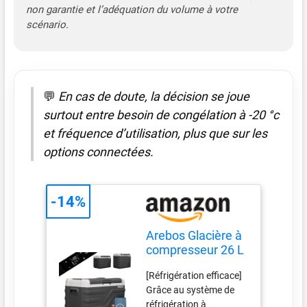
besoins individuels des
non garantie et l’adéquation du volume à votre
utilisateurs. [Fonctions
scénario.
supplémentaires
pratiques] La glacière
se distingue par des
fonctionnalités utiles,
notamment un port
💬
En cas de doute, la décision se joue
USB pour recharger les
surtout entre besoin de congélation à -20 °c
appareils mobiles, une
et fréquence d’utilisation, plus que sur les
fonction de
options connectées.
refroidissement rapide,
une ouverture de
couvercle
personnalisable, un
-14%
éclairage intérieur LED
et plusieurs options de
Arebos Glacière à
connexion pour un
compresseur 26 L
maximum de
| Réfrigérateur &
commodité. [Fonction
[Réfrigération efficace]
congélateur
froid & chaud] Avec la
Grâce au système de
Portable Jusqu’à
possibilité d'atteindre
réfrigération à