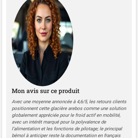
polyvalentes] La
glacière est idéale pour
différents
environnements, y
compris les activités de
plein air, les voyages en
voiture, les trajets en
camion, les sorties en
bateau, le camping et
l'utilisation à domicile,
ce qui en fait un
compagnon polyvalent.
[Options de commande
innovantes] La
Mon avis sur ce produit
possibilité de contrôler
Avec une moyenne annoncée à 4,6/5, les retours clients
la température à la fois
positionnent cette glacière arebos comme une solution
par le biais d'une app
conviviale et d'un écran
globalement appréciée pour le froid actif en mobilité,
tactile LCD offre une
avec un intérêt marqué pour la polyvalence de
utilisation moderne et
l’alimentation et les fonctions de pilotage; le principal
flexible qui répond aux
bémol à anticiper reste la documentation en français