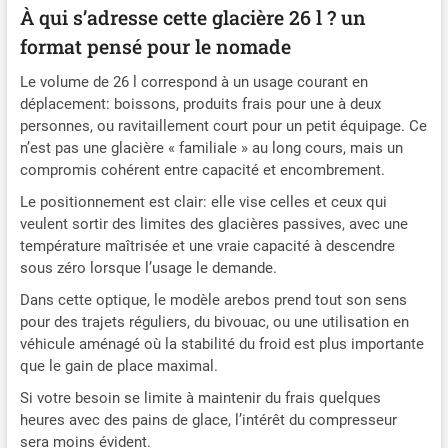
et de voyages.
À qui s’adresse cette glacière 26 l ? un
[Possibilités d'utilisation
format pensé pour le nomade
polyvalentes] La glacière
est idéale pour différents
Le volume de 26 l correspond à un usage courant en
environnements, y
déplacement: boissons, produits frais pour une à deux
compris les activités de
personnes, ou ravitaillement court pour un petit équipage. Ce
plein air, les voyages en
n’est pas une glacière « familiale » au long cours, mais un
voiture, les trajets en
compromis cohérent entre capacité et encombrement.
camion, les sorties en
bateau, le camping et
Le positionnement est clair: elle vise celles et ceux qui
l'utilisation à domicile, ce
veulent sortir des limites des glacières passives, avec une
qui en fait un compagnon
température maîtrisée et une vraie capacité à descendre
polyvalent. [Options de
sous zéro lorsque l’usage le demande.
commande innovantes]
Dans cette optique, le modèle arebos prend tout son sens
La possibilité de contrôler
pour des trajets réguliers, du bivouac, ou une utilisation en
la température à la fois
véhicule aménagé où la stabilité du froid est plus importante
par le biais d'une app
que le gain de place maximal.
conviviale et d'un écran
tactile LCD offre une
Si votre besoin se limite à maintenir du frais quelques
utilisation moderne et
heures avec des pains de glace, l’intérêt du compresseur
flexible qui répond aux
sera moins évident.