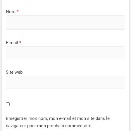
une attention particulière a été portée à des détails
camping, la pêche, les voyages
ergonomiques importants tels qu'une poignée de transport
en voiture et les activités de
Nom
*
réglable en hauteur et des roues extra larges.
plein air.
E-mail
*
Site web
Enregistrer mon nom, mon e-mail et mon site dans le
navigateur pour mon prochain commentaire.