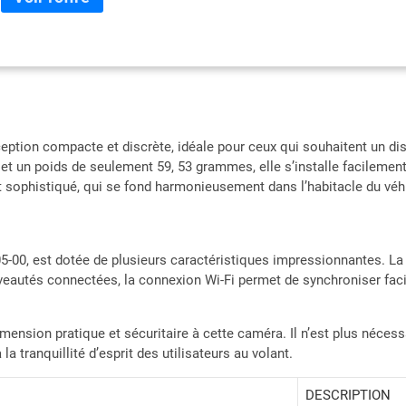
téléchargent automatiquement via une connexion Wi-Fi vers le coffre-fort e
plus tard La fonction Parking Guard surveille l'activité autour de votre véh
une connexion Wi-Fi ; accès via l'application Garmin Drive sur votre sm
pour la surveillance Live View (nécessite une alimentation constante et un
Garmin Drive sur votre smartphone compatible) lorsque vous êtes loin de 
collision avant, départ de voie et avertissements de radars, Aide à encour
conscience de la situation (certaines conditions peuvent altérer la foncti
tion compacte et discrète, idéale pour ceux qui souhaitent un disp
rouge et de radars ne sont pas disponibles dans toutes les régions). Obte
et un poids de seulement 59, 53 grammes, elle s’installe facilemen
utilisant l'application Garmin Drive sur votre smartphone compatible pou
t sophistiqué, qui se fond harmonieusement dans l’habitacle du véh
(vendues séparément). Design durable résistant aux environnements diffici
et les températures intérieures chaudes. Remarque : certaines réglementat
de cet appareil. Il est de votre responsabilité de connaître et de vous conf
dans les juridictions où vous prévoyez d'utiliser cet appareil.
-00, est dotée de plusieurs caractéristiques impressionnantes. La 
veautés connectées, la connexion Wi-Fi permet de synchroniser fac
sion pratique et sécuritaire à cette caméra. Il n’est plus nécessair
 tranquillité d’esprit des utilisateurs au volant.
DESCRIPTION