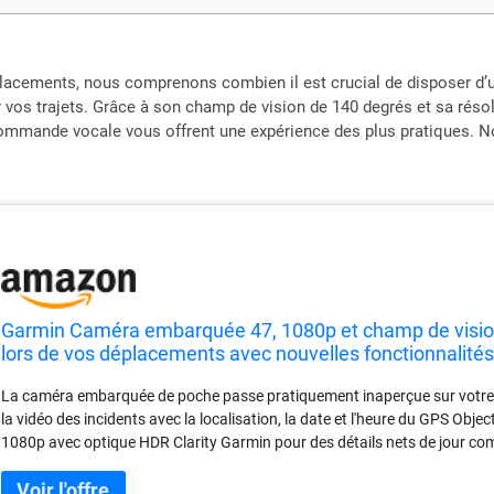
placements, nous comprenons combien il est crucial de disposer d’un
r vos trajets. Grâce à son champ de vision de 140 degrés et sa réso
 commande vocale vous offrent une expérience des plus pratiques. 
Garmin Caméra embarquée 47, 1080p et champ de vision 
lors de vos déplacements avec nouvelles fonctionnalit
compacte et discrète,
La caméra embarquée de poche passe pratiquement inaperçue sur votre p
la vidéo des incidents avec la localisation, la date et l'heure du GPS Obje
1080p avec optique HDR Clarity Garmin pour des détails nets de jour c
uniquement en anglais, allemand, français, espagnol, italien et suédois)
enregistrer des vidéos, démarrer/arrêter l'enregistrement audio, prendre 