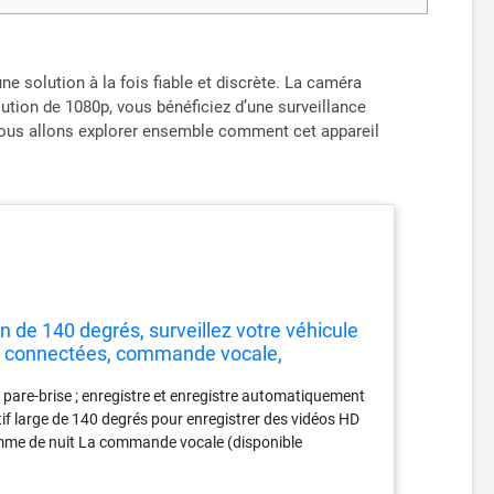
e solution à la fois fiable et discrète. La caméra
lution de 1080p, vous bénéficiez d’une surveillance
Nous allons explorer ensemble comment cet appareil
de 140 degrés, surveillez votre véhicule
és connectées, commande vocale,
are-brise ; enregistre et enregistre automatiquement
ctif large de 140 degrés pour enregistrer des vidéos HD
omme de nuit La commande vocale (disponible
 vous permet d'utiliser les commandes vocales pour
des photos et plus encore Les vidéos enregistrées se