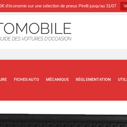
0€ d'économie sur une sélection de pneus Pirelli jusqu'au 31/07
Vo
Occasion A
BLOG SPÉCIALISTE DE L'AUTOM
URE
FICHES AUTO
MÉCANIQUE
RÉGLEMENTATION
UTIL