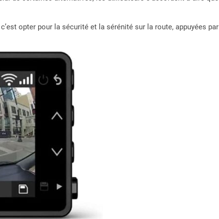
 c’est opter pour la sécurité et la sérénité sur la route, appuyées 