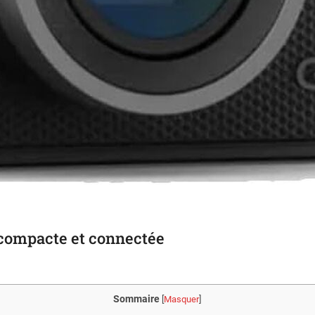
 compacte et connectée
Sommaire
[
Masquer
]