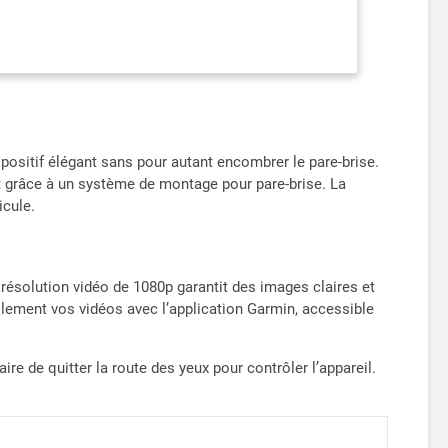
n ligne sécurisé pour les visualiser et les partager
icule garé et alerte si un incident est détecté (nécessite
artphone compatible). Accédez à la caméra à distance
e connexion Wi-Fi active ; accès via l'application
votre voiture garée. Alertes du conducteur telles que
ager une conduite plus sûre et à accroître la
on d'avertissement ; les avertissements de lumière
ositif élégant sans pour autant encombrer le pare-brise.
nez plus de sensibilisation autour de votre véhicule en
t grâce à un système de montage pour pare-brise. La
r visionner des vidéos à partir de 4 caméras Garmin
icule.
les du véhicule, y compris la lumière directe du soleil
ions de juridiction consommer ou interdire l'utilisation
ormer aux lois applicables et aux droits à la vie privée
résolution vidéo de 1080p garantit des images claires et
ilement vos vidéos avec l’application Garmin, accessible
e de quitter la route des yeux pour contrôler l’appareil.