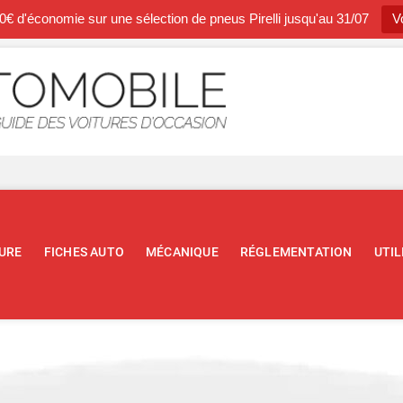
0€ d'économie sur une sélection de pneus Pirelli jusqu'au 31/07
Vo
Occasion A
BLOG SPÉCIALISTE DE L'AUTOM
URE
FICHES AUTO
MÉCANIQUE
RÉGLEMENTATION
UTIL