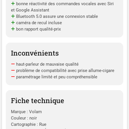
iPhone 6, iPhone 13 mini,
bonne réactivité des commandes vocales avec Siri
iPhone 16; Samsung :
et Google Assistant
Samsung Galaxy S23,
Bluetooth 5.0 assure une connexion stable
Samsung Galaxy S24;
caméra de recul incluse
Motorola : Motorola G
bon rapport qualité-prix
Stylus 5G 2024; Huawei :
Huawei P30 Pro, Huawei
P40 Pro Plus; Xiaomi. O-mi :
Inconvénients
Xiao. mon Redmi Note 9
Pro ;
haut-parleur de mauvaise qualité
problème de compatibilité avec prise allume-cigare
paramétrage limité et peu compréhensible
Fiche technique
Marque : Volam
Couleur : noir
Cartographie : Rue