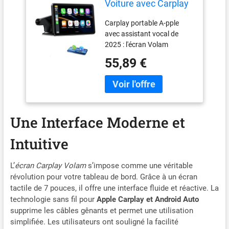
Voiture avec Carplay
sans Fil Android
Carplay portable A-pple
Auto,7 Pouces Ecran
avec assistant vocal de
Tactile, Lien Miroir,
2025 : l'écran Volam
Navigation, Siri,
Carplay avec CarPlay sans
G00gle Assistant
55,89 €
fil et Android Auto connecte
Vocal, Bluetooth 5.0,
votre smartphone sans
Aux, FM
effort et apporte les
fonctionnalités et
applications au carplay de 7
Une Interface Moderne et
pouces. Compatible avec
Siri/Google Assistant et
Intuitive
écran tactile de 7 pouces
pour passer des appels,
envoyer des messages
L’
écran Carplay Volam
s’impose comme une véritable
texte, naviguer avec des
révolution pour votre tableau de bord. Grâce à un écran
cartes et écouter de la
tactile de 7 pouces, il offre une interface fluide et réactive. La
musique facilement. 【 7
technologie sans fil pour
Apple Carplay et Android Auto
pouces A-pple Carplay avec
supprime les câbles gênants et permet une utilisation
iOS et Android Mirror-Link】
simplifiée. Les utilisateurs ont souligné la facilité
L’écran Volam A-pple