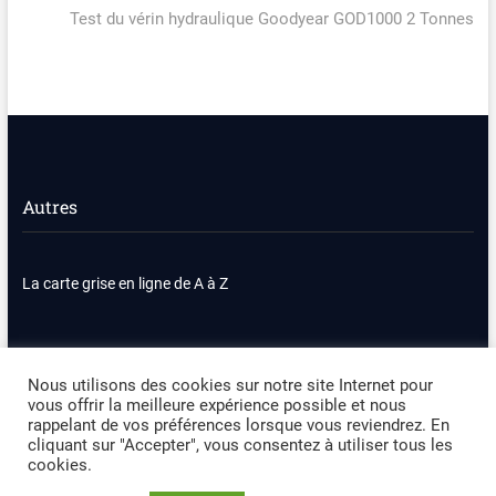
Pro ;
post:
Test du vérin hydraulique Goodyear GOD1000 2 Tonnes
Autres
La carte grise en ligne de A à Z
Nous contacter
Plan du site
Nous utilisons des cookies sur notre site Internet pour
vous offrir la meilleure expérience possible et nous
Politique de confidentialité
Mentions légales
rappelant de vos préférences lorsque vous reviendrez. En
cliquant sur "Accepter", vous consentez à utiliser tous les
cookies.
Occasion Automobile
| Designed by:
Theme Freesia
|
WordPress
| ©
Copyright All right reserved