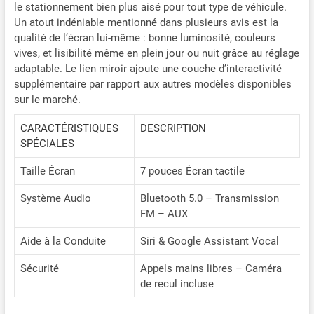
le stationnement bien plus aisé pour tout type de véhicule.
direct : Volam Carplay
portable avec écran tactile
Un atout indéniable mentionné dans plusieurs avis est la
HD de 7 pouces pour
qualité de l’écran lui-même : bonne luminosité, couleurs
Carplay, qui fournit une
vives, et lisibilité même en plein jour ou nuit grâce au réglage
détermination précise de
adaptable. Le lien miroir ajoute une couche d’interactivité
l'emplacement en temps
supplémentaire par rapport aux autres modèles disponibles
réel et une navigation GPS
sur le marché.
sans second délai. Laissez-
vous guider par les haut-
CARACTÉRISTIQUES
DESCRIPTION
parleurs de votre voiture
SPÉCIALES
avec navigation vocale.
L’écran A-pple Car Play est
Taille Écran
7 pouces Écran tactile
compatible avec Siri et
Système Audio
Bluetooth 5.0 – Transmission
Google Assistant pour que
vous ayez les mains libres.
FM – AUX
Qualité sonore stéréo
Aide à la Conduite
Siri & Google Assistant Vocal
Bluetooth 5.0 : lecteur
multimédia pour voiture.
Sécurité
Appels mains libres – Caméra
Les options de sortie audio
de recul incluse
améliorées vous permettent
de vous connecter