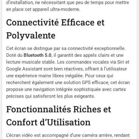
d’installation, ne nécessitant que peu de temps pour mettre
Carplay prend en charge la
en place cet appareil ultra-moderne.
fonction de liaison de
duplication de smartphone
Connectivité Efficace et
pour iOS et Android, de
sorte que certaines
Polyvalente
applications ne sont pas
compatibles avec CarPlay
Cet écran se distingue par sa connectivité exceptionnelle.
ou Android Auto (par
Doté du
Bluetooth 5.0
, il garantit des appels clairs et une
exemple, certaines
lecture musicale stable. Les commandes vocales via Siri et
applications vidéo) peuvent
Google Assistant sont bien réactives, offrant à l’utilisateur
être affichées sur l’écran de
une expérience mains libres inégalée. Pour ceux qui
la voiture par duplication.
recherchent également une solution GPS efficace, cet écran
L'écran de voiture Volam
propose une navigation intégrée sophistiquée avec cartes
Carplay Android est votre
précises qui satisferont les plus exigeants.
deuxième plus grand écran
et vous pouvez également
Fonctionnalités Riches et
dupliquer des films pour
que les enfants puissent les
Confort d’Utilisation
regarder lors de longs
trajets. Siri, assistant vocal
L’écran vidéo est accompagné d’une caméra arrière, rendant
G00gle, navigation GPS en