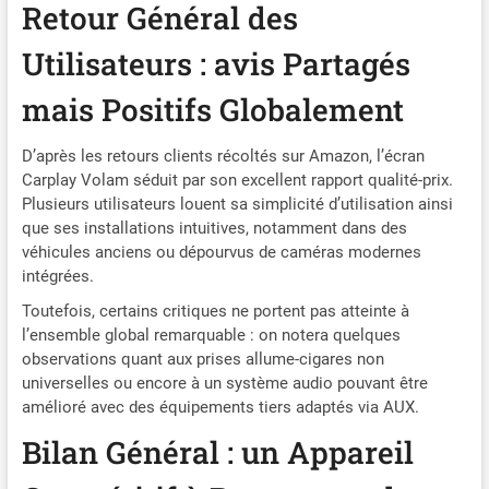
directement au Bluetooth
Retour Général des
de votre voiture pour une
expérience audio sans
Utilisateurs : avis Partagés
perte. (Cette méthode de
connexion Bluetooth
mais Positifs Globalement
garantit la meilleure qualité
sonore et la plus stable, ce
D’après les retours clients récoltés sur Amazon, l’écran
qui en fait votre premier
Carplay Volam séduit par son excellent rapport qualité-prix.
choix). Et il y a 3 méthodes
Plusieurs utilisateurs louent sa simplicité d’utilisation ainsi
de sortie audio
que ses installations intuitives, notamment dans des
supplémentaires
véhicules anciens ou dépourvus de caméras modernes
disponibles : ① Connexion
intégrées.
AUX : il suffit de brancher le
câble audio fourni sur le
Toutefois, certains critiques ne portent pas atteinte à
port AUX de votre voiture.
l’ensemble global remarquable : on notera quelques
② Transmission FM. ③
observations quant aux prises allume-cigares non
L'écran Carplay dispose
universelles ou encore à un système audio pouvant être
d'un haut-parleur intégré.
amélioré avec des équipements tiers adaptés via AUX.
Pratique et rentable : cette
installation portable de
Bilan Général : un Appareil
Carplay de A pple ne prend
que 3 minutes, il n'est pas