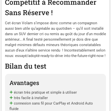
Compétitif à Recommander
nécessaire de retirer tout
équipement existant ni
Sans Réserve !
d'embaucher des
professionnels. En outre, le
Cet écran Volam s’impose donc comme un compagnon
support à ventouse avec
aussi bien utile qu’agréable au quotidien – qu’il soit installé
angle réglable fixe l'appareil
dans un SUV dernier cri ou remis au goût du jour d’un modèle
en toute sécurité à votre
antérieur… A final testé personnellement je dois dire que
tableau de bord ou pare-
malgré minimes défauts mineurs théoriques constatables
brise. Il peut être facilement
aucun d’eux n’altère service rendu ! Incontestablement selon
retiré lorsqu'il n'est pas
nous: essayé/adopté-ready-to-drive into-the-future-right-now !
utilisé et ne laisse pas de
traces. [Conseil] Sans
Bilan du test
caméra arrière. [Modèles de
voiture incompatibles]-
T0yota; F0rd; H0nda;
Avantages
Volkswagen; V0lvo; S-eat;
Re-nault; BM-W; Citr0ën;
écran très pratique et simple à utiliser
0pel; Su-zuki; H0nda; Tri-
très facile à installer
umph; Ya-maha;Te-sla
Modèles de téléphone
connexion sans fil pour CarPlay et Android Auto
incompatibles - iPhone :
fluide