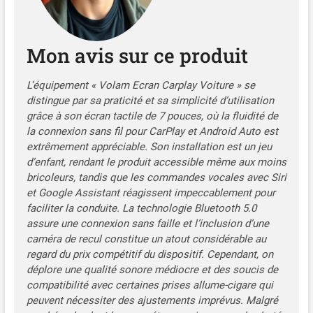
fonction de liaison de
duplication de smartphone
pour iOS et Android, de
Mon avis sur ce produit
sorte que certaines
applications ne sont pas
compatibles avec CarPlay
L’équipement « Volam Ecran Carplay Voiture » se
ou Android Auto (par
distingue par sa praticité et sa simplicité d’utilisation
exemple, certaines
grâce à son écran tactile de 7 pouces, où la fluidité de
applications vidéo) peuvent
la connexion sans fil pour CarPlay et Android Auto est
être affichées sur l’écran de
extrêmement appréciable. Son installation est un jeu
la voiture par duplication.
d’enfant, rendant le produit accessible même aux moins
L'écran de voiture Volam
bricoleurs, tandis que les commandes vocales avec Siri
Carplay Android est votre
et Google Assistant réagissent impeccablement pour
deuxième plus grand écran
faciliter la conduite. La technologie Bluetooth 5.0
et vous pouvez également
assure une connexion sans faille et l’inclusion d’une
dupliquer des films pour
caméra de recul constitue un atout considérable au
que les enfants puissent les
regard du prix compétitif du dispositif. Cependant, on
regarder lors de longs
déplore une qualité sonore médiocre et des soucis de
trajets. Siri, assistant vocal
G00gle, navigation GPS en
compatibilité avec certaines prises allume-cigare qui
direct : Volam Carplay
peuvent nécessiter des ajustements imprévus. Malgré