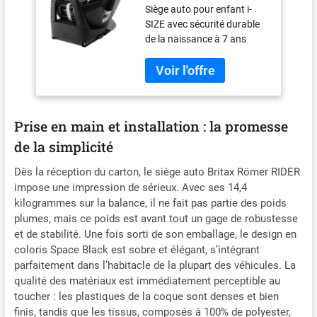
Siège auto pour enfant i-
enfants de 40 à 125
SIZE avec sécurité durable
cm (i-Size) avec
de la naissance à 7 ans
ISOFIX et jambe de
(125 cm). Le siège-auto
force, naissance - 7
permet à l'enfant de
ans, Space Black
voyager en position dos à la
route avec le harnais 5
points en toute sécurité
Prise en main et installation : la promesse
pendant encore plus
longtemps - jusqu'à l'âge de
de la simplicité
4 ans (105 cm) La coque du
Dès la réception du carton, le siège auto Britax Römer RIDER
dossier offre un soutien
impose une impression de sérieux. Avec ses 14,4
important de la tête aux
kilogrammes sur la balance, il ne fait pas partie des poids
hanches de l'enfant, tandis
que les guides de ceinture
plumes, mais ce poids est avant tout un gage de robustesse
assurent un
et de stabilité. Une fois sorti de son emballage, le design en
positionnement correct de
coloris Space Black est sobre et élégant, s’intégrant
la ceinture de sécurité.
parfaitement dans l’habitacle de la plupart des véhicules. La
L'appui-tête rembourré
qualité des matériaux est immédiatement perceptible au
apporte sécurité et confort
toucher : les plastiques de la coque sont denses et bien
à la tête et au cou de
finis, tandis que les tissus, composés à 100% de polyester,