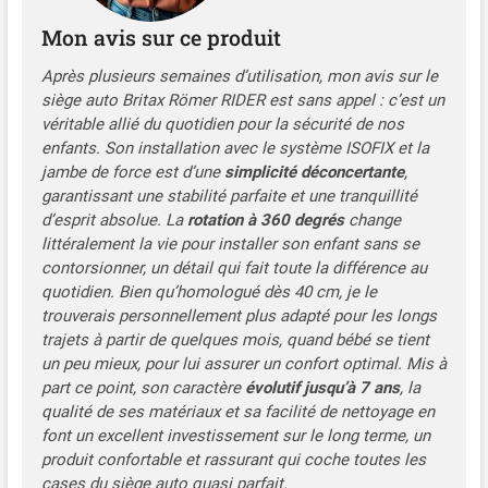
RIDER dispose de
Mon avis sur ce produit
différentes positions de
repos qui sont facilement
Après plusieurs semaines d’utilisation, mon avis sur le
réglables. ISOFIX avec
siège auto Britax Römer RIDER est sans appel : c’est un
jambe de force (40 – 105
véritable allié du quotidien pour la sécurité de nos
cm) et ceinturé avec
enfants. Son installation avec le système ISOFIX et la
fixation ISOFIX (100 – 125
jambe de force est d’une
simplicité déconcertante
,
cm)
garantissant une stabilité parfaite et une tranquillité
d’esprit absolue. La
rotation à 360 degrés
change
littéralement la vie pour installer son enfant sans se
contorsionner, un détail qui fait toute la différence au
quotidien. Bien qu’homologué dès 40 cm, je le
trouverais personnellement plus adapté pour les longs
trajets à partir de quelques mois, quand bébé se tient
un peu mieux, pour lui assurer un confort optimal. Mis à
part ce point, son caractère
évolutif jusqu’à 7 ans
, la
qualité de ses matériaux et sa facilité de nettoyage en
font un excellent investissement sur le long terme, un
produit confortable et rassurant qui coche toutes les
cases du siège auto quasi parfait.