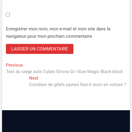
Enregistrer mon nom, mon e-mail et mon site dans le
navigateur pour mon prochain commentaire.
Navigation
Previous
Previous
post:
Test du siège auto Cybex Sirona Gi i-Size Magic Black-black
de
Next
Next
l’article
post:
Combien de gilets jaunes faut-il avoir en voiture ?