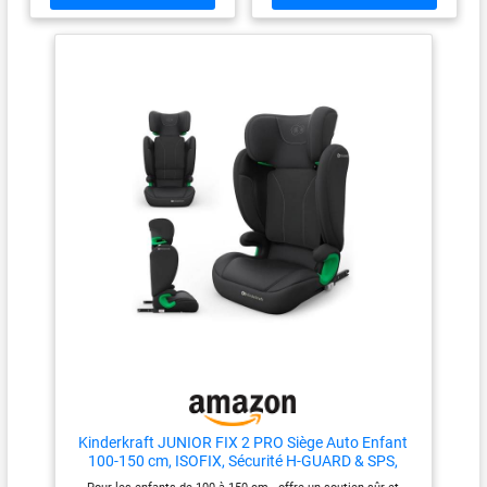
offre une installation facile
têtière à 10 positions de Junior
avec une ceinture de voiture à 3
Maxi i-Size R129 garantit à
points, il dispose de rails de
votre enfant en pleine
guidage confortables à utiliser,
croissance d'être toujours
Le siège dispose d'un harnais
correctement installé. ASSISE
interne à 5 points avec un
REMBOURRÉE DE QUALITÉ
rembourrage doux et une
SUPÉRIEURE: Quelle que soit la
protection de l'entrejambe ✅
distance, ce rehausseur à
CONFORTABLE: l'appui-tête a
dossier haut bien conçu
11 niveaux de réglage et grâce
garantit un grand confort à
au EASY GROW SYSTEM, il
chaque trajet. NE PÈSE QUE 3,4
offre un réglage simultané de
KG: Vous pouvez déplacer en
l'appui-tête et des harnais
toute facilité ce rehausseur à
internes, Il dispose d'une assise
dossier haut d'un véhicule à
large et douce avec un tissu
l'autre pour des trajets sans
respirant ✅ PRATIQUE: le siège
souci.
est doté d'élastiques spéciaux
pour maintenir les sangles, ce
qui permet d'y installer
facilement votre enfant, Et
lorsque vient le moment
d'attacher votre bambin - les
sangles intérieures se rangent
sans qu'il soit nécessaire de
Kinderkraft JUNIOR FIX 2 PRO Siège Auto Enfant
les retirer du siège ✅ INSERT
100-150 cm, ISOFIX, Sécurité H-GUARD & SPS,
MODULAIRE: le siège est doté
Appui-tête Réglable, Housse Respirante AIR FLOW,