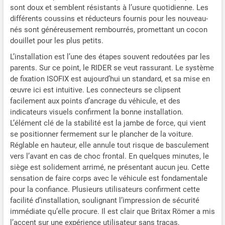
l'enfant. Le Britax Römer
sont doux et semblent résistants à l’usure quotidienne. Les
RIDER dispose de
différents coussins et réducteurs fournis pour les nouveau-
différentes positions de
nés sont généreusement rembourrés, promettant un cocon
repos qui sont facilement
douillet pour les plus petits.
réglables. ISOFIX avec
jambe de force (40 – 105
L’installation est l’une des étapes souvent redoutées par les
cm) et ceinturé avec
parents. Sur ce point, le RIDER se veut rassurant. Le système
fixation ISOFIX (100 – 125
de fixation ISOFIX est aujourd’hui un standard, et sa mise en
cm)
œuvre ici est intuitive. Les connecteurs se clipsent
facilement aux points d’ancrage du véhicule, et des
indicateurs visuels confirment la bonne installation.
L’élément clé de la stabilité est la jambe de force, qui vient
se positionner fermement sur le plancher de la voiture.
Réglable en hauteur, elle annule tout risque de basculement
vers l’avant en cas de choc frontal. En quelques minutes, le
siège est solidement arrimé, ne présentant aucun jeu. Cette
sensation de faire corps avec le véhicule est fondamentale
pour la confiance. Plusieurs utilisateurs confirment cette
facilité d’installation, soulignant l’impression de sécurité
immédiate qu’elle procure. Il est clair que Britax Römer a mis
l’accent sur une expérience utilisateur sans tracas,