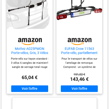
Mottez A025PMON
EUFAB Crow 11563
Porte-vélos, Gris, 3 Vélos
Porte-vélo, partiellement
pré-monté, pour vélo
Porte-vélo sur hayon standard -
Pour le transport de vélos sur
électrique
3 vélos 6 sangles de maintien1
l'attelage de remorque.
sangle de serrage total rouge
Comprend : un système de
pour plus de sécuritéTube
déverrouillage rapide et
151,02 €
diamètre 25mmPeinture poudre
dispositif antivol. Charge
65,04 €
143,46 €
époxy titane brillant 6 bloque-
maximale : 50 kg. Empattement
cadres pour la fixation des
maximal : 126 cm. Distance
vélosSangles à tendeur
des rails : 18 cm.
élastique4 patins haute densité
pour protéger la
carrosserieCrabots indexés
pour faciliter la pose (n° indiqué
sur la liste d'affectation) 100 %