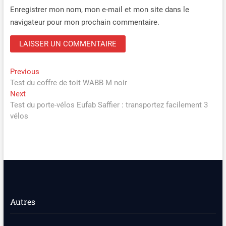
Enregistrer mon nom, mon e-mail et mon site dans le
navigateur pour mon prochain commentaire.
Navigation
Previous
Previous
post:
Test du coffre de toit WABB M noir
de
Next
Next
l’article
post:
Test du porte-vélos Eufab Saffier : transportez facilement 3
vélos
Autres