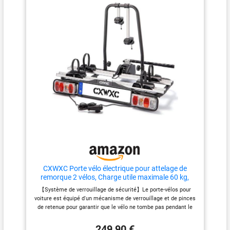
MONTÉ : Installation sur le
parking sans outilEmballage
sous sachet plastique pour
présentation vrac en magasin:
la présentation inspire
confiance au client finalFaible
volume en linéairePoids maxi :
45 kg
CXWXC Porte vélo électrique pour attelage de
remorque 2 vélos, Charge utile maximale 60 kg,
Porte-vélos d'attelage de remorque avec feu arrière
【Système de verrouillage de sécurité】Le porte-vélos pour
(Noir)
voiture est équipé d'un mécanisme de verrouillage et de pinces
de retenue pour garantir que le vélo ne tombe pas pendant le
transport et que le trajet soit plus stable. 【Éclairage intégré et
support de plaque d'immatriculation】Le porte-vélos pour
249,90 €