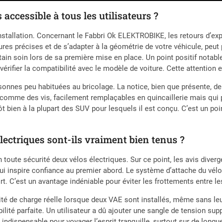
 accessible à tous les utilisateurs ?
nstallation. Concernant le Fabbri Ok ELEKTROBIKE, les retours d’exp
res précises et de s’adapter à la géométrie de votre véhicule, peut
ain soin lors de sa première mise en place. Un point positif notabl
 vérifier la compatibilité avec le modèle de voiture. Cette attention
sonnes peu habituées au bricolage. La notice, bien que présente, de
 comme des vis, facilement remplaçables en quincaillerie mais qui 
ôt bien à la plupart des SUV pour lesquels il est conçu. C’est un po
électriques sont-ils vraiment bien tenus ?
toute sécurité deux vélos électriques. Sur ce point, les avis diver
ui inspire confiance au premier abord. Le système d’attache du vélo,
rt. C’est un avantage indéniable pour éviter les frottements entre le
cité de charge réelle lorsque deux VAE sont installés, même sans le
ilité parfaite. Un utilisateur a dû ajouter une sangle de tension sup
ndispensable pour voyager l’esprit tranquille, surtout sur de longu