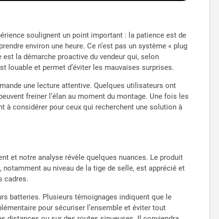
érience soulignent un point important : la patience est de
 prendre environ une heure. Ce n’est pas un système « plug
e est la démarche proactive du vendeur qui, selon
 est louable et permet d’éviter les mauvaises surprises.
mande une lecture attentive. Quelques utilisateurs ont
peuvent freiner l’élan au moment du montage. Une fois les
int à considérer pour ceux qui recherchent une solution à
gent et notre analyse révèle quelques nuances. Le produit
 notamment au niveau de la tige de selle, est apprécié et
s cadres.
urs batteries. Plusieurs témoignages indiquent que le
plémentaire pour sécuriser l’ensemble et éviter tout
es distances ou sur des routes sinueuses. Il conviendra