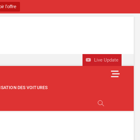
ir l'offre
utomobile
OBILE D'OCCASION
Live Update
M
e
n
ISATION DES VOITURES
u
B
u
t
t
o
n