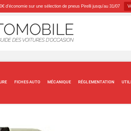
0€ d'économie sur une sélection de pneus Pirelli jusqu'au 31/07
Vo
Occasion A
BLOG SPÉCIALISTE DE L'AUTOM
URE
FICHES AUTO
MÉCANIQUE
RÉGLEMENTATION
UTIL