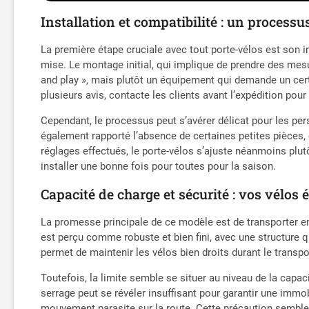
Installation et compatibilité : un processus
La première étape cruciale avec tout porte-vélos est son i
mise. Le montage initial, qui implique de prendre des mesu
and play », mais plutôt un équipement qui demande un cert
plusieurs avis, contacte les clients avant l’expédition pour
Cependant, le processus peut s’avérer délicat pour les per
également rapporté l’absence de certaines petites pièces,
réglages effectués, le porte-vélos s’ajuste néanmoins plut
installer une bonne fois pour toutes pour la saison.
Capacité de charge et sécurité : vos vélos 
La promesse principale de ce modèle est de transporter en 
est perçu comme robuste et bien fini, avec une structure q
permet de maintenir les vélos bien droits durant le transpo
Toutefois, la limite semble se situer au niveau de la capa
serrage peut se révéler insuffisant pour garantir une immob
mouvement parasite sur la route. Cette précaution semble i