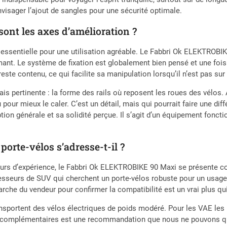
visager l’ajout de sangles pour une sécurité optimale.
sont les axes d’amélioration ?
t essentielle pour une utilisation agréable. Le Fabbri Ok ELEKTROB
mant. Le système de fixation est globalement bien pensé et une fois
ste contenu, ce qui facilite sa manipulation lorsqu’il n’est pas sur 
s pertinente : la forme des rails où reposent les roues des vélos. Ac
pour mieux le caler. C’est un détail, mais qui pourrait faire une dif
ion générale et sa solidité perçue. Il s’agit d’un équipement foncti
e porte-vélos s’adresse-t-il ?
ours d’expérience, le Fabbri Ok ELEKTROBIKE 90 Maxi se présente c
sseurs de SUV qui cherchent un porte-vélos robuste pour un usage ré
rche du vendeur pour confirmer la compatibilité est un vrai plus qui
nsportent des vélos électriques de poids modéré. Pour les VAE les p
rité complémentaires est une recommandation que nous ne pouvons qu’