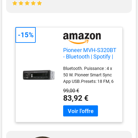
-15%
Pioneer MVH-S320BT
- Bluetooth | Spotify |
USB | Android |
Bluetooth. Puissance : 4 x
Autoradio
50 W. Pioneer Smart Sync
App USB.Presets: 18 FM, 6
AM Compatible iOS et
99,00 €
Android.
83,92 €