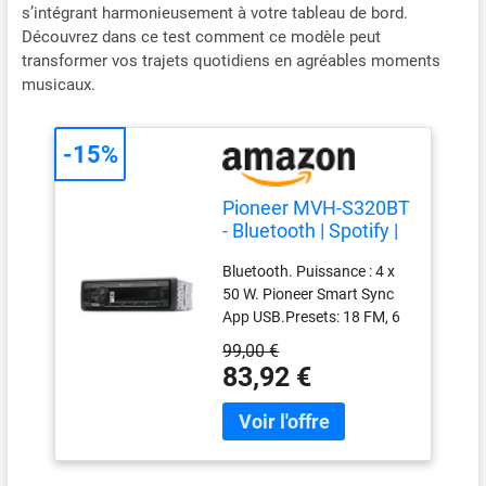
s’intégrant harmonieusement à votre tableau de bord.
Découvrez dans ce test comment ce modèle peut
transformer vos trajets quotidiens en agréables moments
musicaux.
-15%
Pioneer MVH-S320BT
- Bluetooth | Spotify |
USB | Android |
Bluetooth. Puissance : 4 x
Autoradio
50 W. Pioneer Smart Sync
App USB.Presets: 18 FM, 6
AM Compatible iOS et
99,00 €
Android.
83,92 €