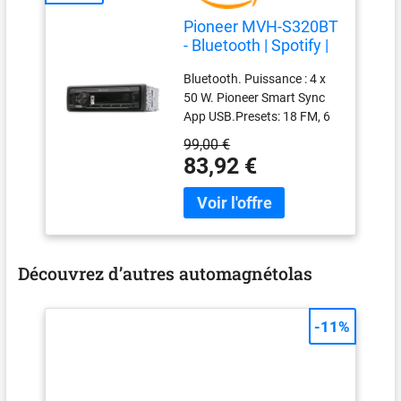
Pioneer MVH-S320BT
- Bluetooth | Spotify |
USB | Android |
Bluetooth. Puissance : 4 x
Autoradio
50 W. Pioneer Smart Sync
App USB.Presets: 18 FM, 6
AM Compatible iOS et
99,00 €
Android.
83,92 €
Découvrez d’autres automagnétolas
-11%