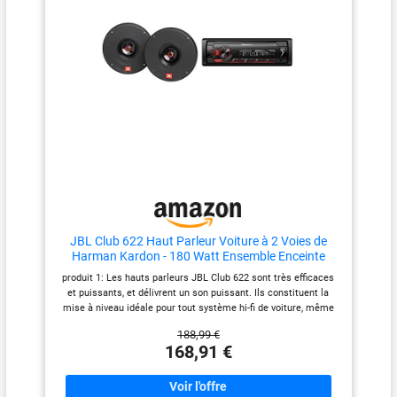
JBL Club 622 Haut Parleur Voiture à 2 Voies de
Harman Kardon - 180 Watt Ensemble Enceinte
Voiture 16-17 cm, Noir & Pioneer MVH-S320BT
produit 1: Les hauts parleurs JBL Club 622 sont très efficaces
Automagnetola
et puissants, et délivrent un son puissant. Ils constituent la
mise à niveau idéale pour tout système hi-fi de voiture, même
les autoradios de faible puissance installés en usine produit 1:
188,99 €
Le diaphragme de l'enceinte pour de voiture subwoofer 6-1/2
168,91 €
pouces des haut-parleurs de voiture JBL Club 622 est conçu
pour offrir une qualité de son propre et sans résonance pour
diffuser votre musique dans un son cristallin et sans