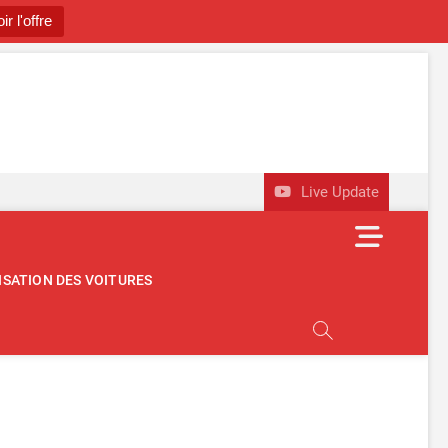
ir l'offre
utomobile
OBILE D'OCCASION
Live Update
M
e
n
ISATION DES VOITURES
u
B
u
t
t
o
n