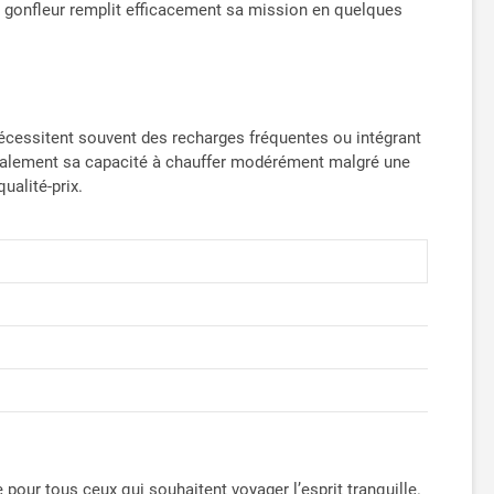
e gonfleur remplit efficacement sa mission en quelques
nécessitent souvent des recharges fréquentes ou intégrant
nt également sa capacité à chauffer modérément malgré une
ualité-prix.
e pour tous ceux qui souhaitent voyager l’esprit tranquille.