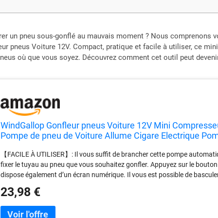
er un pneu sous-gonflé au mauvais moment ? Nous comprenons votre 
r pneus Voiture 12V. Compact, pratique et facile à utiliser, ce mi
 pneus où que vous soyez. Découvrez comment cet outil peut devenir
WindGallop Gonfleur pneus Voiture 12V Mini Compresseu
Pompe de pneu de Voiture Allume Cigare Electrique Po
Adaptateurs de Valve (bleu)
【FACILE À UTILISER】: Il vous suffit de brancher cette pompe automatiqu
fixer le tuyau au pneu que vous souhaitez gonfler. Appuyez sur le bouton
dispose également d’un écran numérique. Il vous est possible de basculer e
Kg/cm²) à l’aide d’un bouton. 【GONFLAGE RAPIDE】: Notre pompe à pne
23,98 €
plus puissante, moins bruyante et plus fiable qu’une pompe classique. Go
5 min. 【TRÈS UTILE】: La pompe à air est livrée avec 3 embouts supplém
mais aussi de vélo, de moto, de SUV, vos équipements sportifs tels que les 