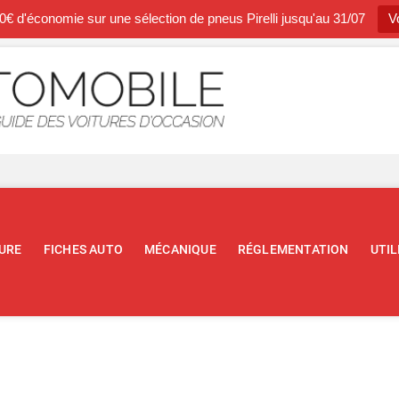
0€ d'économie sur une sélection de pneus Pirelli jusqu'au 31/07
Vo
Occasion A
BLOG SPÉCIALISTE DE L'AUTOM
URE
FICHES AUTO
MÉCANIQUE
RÉGLEMENTATION
UTIL