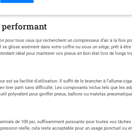
de football et autres articles gonflables. 【3,48M (11,7 PI) LONGUE POR
de 0,48M(1,6 pi) et une longueur de cordon d'alimentation de 3M(10,1 p
confortablement. 【SERVICE À LA CLIENTÈLE】: WindGallop vous assure
t performant
un remboursement complet dans le cadre de votre utilisation normale. 
gonflage de pneus de voiture, n'hésitez pas à nous contacter.
ion pour tous ceux qui recherchent un compresseur d’air à la fois pr
e glisse aisément dans votre coffre ou sous un siège, prêt à être u
rendant idéal pour maintenir vos pneus en bon état lors de longs tra
r est sa facilité d’utilisation. Il suffit de le brancher à l’allume-c
 tirer parti sans difficulté. Les composants inclus tels que les ad
outil polyvalent pour gonfler pneus, ballons ou matelas pneumatiqu
ximale de 100 psi, suffisamment puissante pour toutes vos tâches 
a pression réelle, cela reste acceptable pour un usage ponctuel ou e