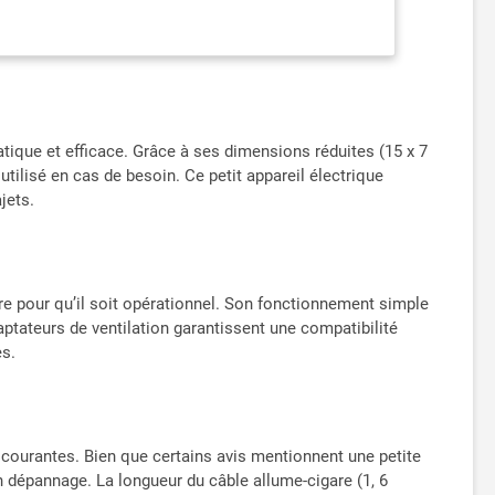
TÉE】: Cette pompe à pneu électrique a un tuyau d'air
i) suffisamment pour atteindre chaque pneu
 que nous fournirons un nouveau remplacement ou
Si vous rencontrez des problèmes avec vos pompes de
atique et efficace. Grâce à ses dimensions réduites (15 x 7
tilisé en cas de besoin. Ce petit appareil électrique
jets.
igare pour qu’il soit opérationnel. Son fonctionnement simple
aptateurs de ventilation garantissent une compatibilité
es.
courantes. Bien que certains avis mentionnent une petite
n dépannage. La longueur du câble allume-cigare (1, 6