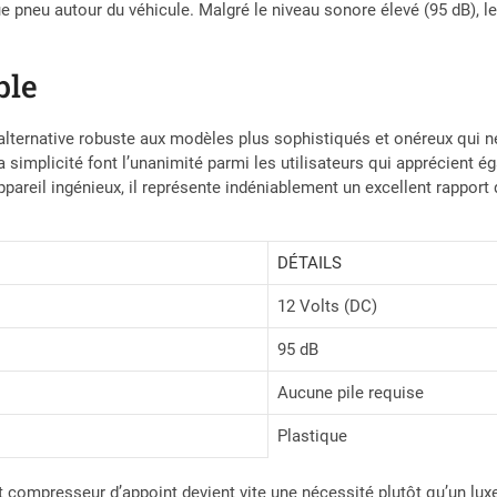
 pneu autour du véhicule. Malgré le niveau sonore élevé (95 dB), l
ble
alternative robuste aux modèles plus sophistiqués et onéreux qui 
 sa simplicité font l’unanimité parmi les utilisateurs qui apprécie
pareil ingénieux, il représente indéniablement un excellent rapport q
DÉTAILS
12 Volts (DC)
95 dB
Aucune pile requise
Plastique
etit compresseur d’appoint devient vite une nécessité plutôt qu’un lux