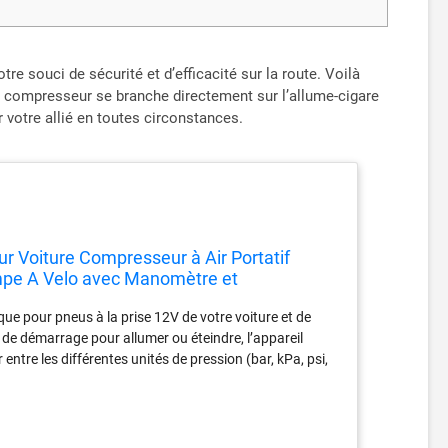
souci de sécurité et d’efficacité sur la route. Voilà
ni compresseur se branche directement sur l’allume-cigare
 votre allié en toutes circonstances.
r Voiture Compresseur à Air Portatif
mpe A Velo avec Manomètre et
e pour pneus à la prise 12V de votre voiture et de
 de démarrage pour allumer ou éteindre, l’appareil
ntre les différentes unités de pression (bar, kPa, psi,
u électrique contient un pompe à turbo compression,
nflez un pneu de voiture 195 / 65R15 de 0 à 35 psi en
entaires, compatibles avec vous pneus de voiture,
bouées, les jouets de piscine, les balles de basket-ball,