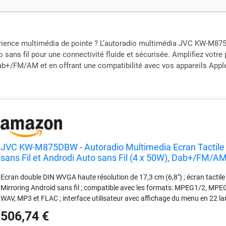
rience multimédia de pointe ? L’autoradio multimédia JVC KW-M875D
o sans fil pour une connectivité fluide et sécurisée. Amplifiez votre
ab+/FM/AM et en offrant une compatibilité avec vos appareils Apple 
JVC KW-M875DBW - Autoradio Multimedia Ecran Tactile 
sans Fil et Androdi Auto sans Fil (4 x 50W), Dab+/FM/AM
iPod/iPhone
Ecran double DIN WVGA haute résolution de 17,3 cm (6,8") ; écran tactile br
Mirroring Android sans fil ; compatible avec les formats: MPEG1/2, 
WAV, MP3 et FLAC ; interface utilisateur avec affichage du menu en 22 langu
éclairage des boutons bleus ; fond d'écran animé Puissance de sortie Ma
506,74 €
13 bandes, correction d'exécution (DTA) et crossover numérique, 3 pré-sor