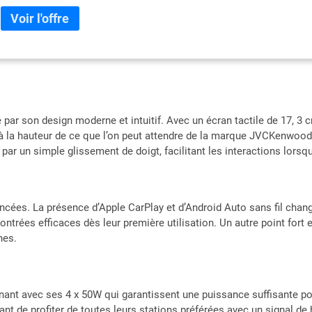
rapide 3A ; Contrôle direct iPod/iPhone ; Contrôle gestuel; Bluetooth mai
compatible avec la commande vocale des appareils Android/iOS ; micropho
appairage facile ») avec iPhone et Android Récepteur radio numérique 
diaporama ; Tuner haute performance FM/MW/LW ; RDS, Radio Text Plus,
DAB+) ; JVC Remote Control S pour commande via application ; faible pr
Hi.Res (fichiers WAV et FLAC depuis USB jusqu'à 1,92 kHz/24 bits) Jusqu
réglables pour caméra de recul, connexion pour télécommande au volan
arrière : AV-IN (mini-jack 4 broches), 3 entrées de caméra (RCA), sortie 
ar son design moderne et intuitif. Avec un écran tactile de 17, 3 
connexion en option Accessoires inclus: adaptateur ISO, microphone mains 
est à la hauteur de ce que l’on peut attendre de la marque JVCKenwoo
déverrouillage, adaptateur USB-C
par un simple glissement de doigt, facilitant les interactions lorsqu
ées. La présence d’Apple CarPlay et d’Android Auto sans fil change
ontrées efficaces dès leur première utilisation. Un autre point fort
nes.
ant avec ses 4 x 50W qui garantissent une puissance suffisante p
nt de profiter de toutes leurs stations préférées avec un signal de 