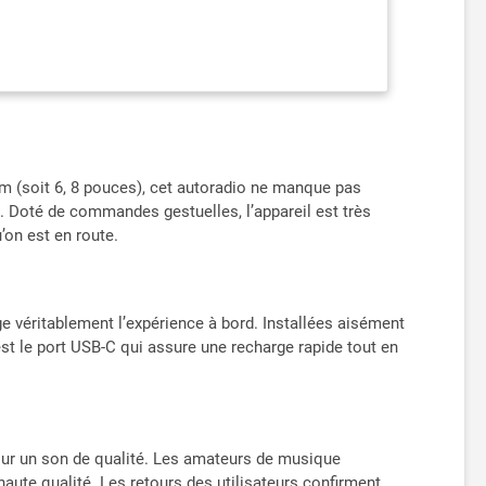
ns libres (HFP 1.7) et audio (A2DP avec AVRCP 1.6) ;
ne filaire inclus ; appairage automatique («
DAB+ avec « swith automatique DAB-FM» et affichage
 PTY ; 35 mémoires de stations (15 FM, 5 AM, 15
ofondeur d'installation de seulement 85 mm ; Audio
'à 4 entrées de caméra, lignes de stationnement
t, compatible avec télécommande IR, connecteurs
AV (RCA), connexion pour iPod/iPhone via câble de
cm (soit 6, 8 pouces), cet autoradio ne manque pas
libres, lunette, vis, antenne GPS, outil de
d. Doté de commandes gestuelles, l’appareil est très
’on est en route.
 véritablement l’expérience à bord. Installées aisément
 est le port USB-C qui assure une recharge rapide tout en
our un son de qualité. Les amateurs de musique
haute qualité. Les retours des utilisateurs confirment