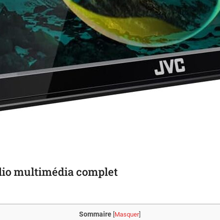
dio multimédia complet
Sommaire
[
Masquer
]