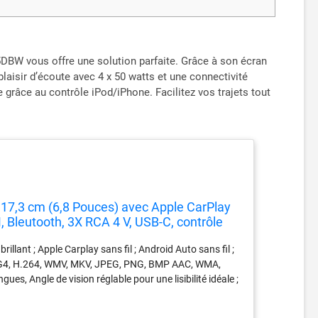
BW vous offre une solution parfaite. Grâce à son écran
 plaisir d’écoute avec 4 x 50 watts et une connectivité
grâce au contrôle iPod/iPhone. Facilitez vos trajets tout
17,3 cm (6,8 Pouces) avec Apple CarPlay
, Bleutooth, 3X RCA 4 V, USB-C, contrôle
illant ; Apple Carplay sans fil ; Android Auto sans fil ;
MPEG4, H.264, WMV, MKV, JPEG, PNG, BMP AAC, WMA,
es, Angle de vision réglable pour une lisibilité idéale ;
x : 4 x 50 W (MOS FET) ; DSP avec égaliseur graphique
ties (4 V) ; port USB-C arrière avec fonction de charge