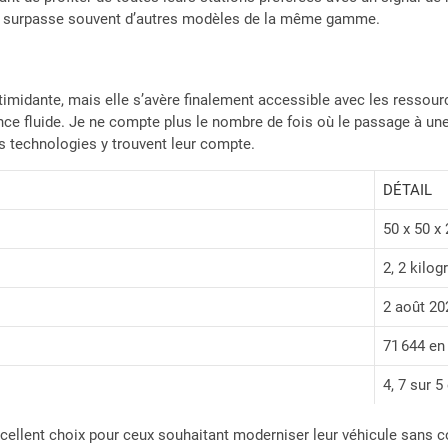
i surpasse souvent d’autres modèles de la même gamme.
 intimidante, mais elle s’avère finalement accessible avec les ress
érience fluide. Je ne compte plus le nombre de fois où le passage à 
es technologies y trouvent leur compte.
DÉTAIL
50 x 50 x
2, 2 kilo
2 août 20
71 644 en
4, 7 sur 5
nt choix pour ceux souhaitant moderniser leur véhicule sans com