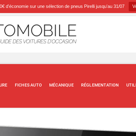
0€ d'économie sur une sélection de pneus Pirelli jusqu'au 31/07
Vo
Occasion A
BLOG SPÉCIALISTE DE L'AUTOM
URE
FICHES AUTO
MÉCANIQUE
RÉGLEMENTATION
UTIL