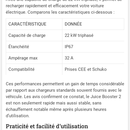
supportant jusqu’à 3
recharger rapidement et efficacement votre voiture
tonnes. Fonctionne de
électrique. Comparons les caractéristiques ci-dessous :
-30°C à +50°C, idéal pour les
voyages, le camping et tout
CARACTÉRISTIQUE
DONNÉE
type de conditions
extérieures. Sécurité
Capacité de charge
22 kW triphasé
intelligente : Le Juice
Booster 2 ajuste
Étanchéité
IP67
automatiquement la
puissance en fonction de la
Ampérage max
32 A
prise et surveille la
température pour éviter
Compatibilité
Prises CEE et Schuko
toute surchauffe,
garantissant une recharge
Ces performances permettent un gain de temps considérable
sûre et efficace.
par rapport aux chargeurs standards souvent fournis avec le
véhicule. Les avis confirment ce constat, le Juice Booster 2
est non seulement rapide mais aussi stable, sans
échauffement notable même après plusieurs heures
d’utilisation.
Praticité et facilité d’utilisation