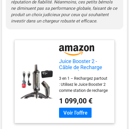
réputation de fiabilité. Néanmoins, ces petits bémols
-30°C à +50°C, idéal pour les
ne diminuent pas sa performance globale, faisant de ce
voyages, le camping et tout
produit un choix judicieux pour ceux qui souhaitent
type de conditions
extérieures. Sécurité
investir dans un chargeur robuste et efficace.
intelligente : Le Juice
Booster 2 ajuste
automatiquement la
puissance en fonction de la
prise et surveille la
température pour éviter
Juice Booster 2 -
toute surchauffe,
Câble de Recharge
garantissant une recharge
Voiture Électrique
sûre et efficace.
3 en 1 – Rechargez partout
Type 2, Chargeur
: Utilisez le Juice Booster 2
Mobile 22kW
comme station de recharge
Triphasé, Étanche
mobile, borne murale à
IP67, Antichoc,
1 099,00 €
domicile, ou câble Type 2
Compatible Prises
pour bornes publiques. Un
CEE et Schuko, Idéal
appareil tout-en-un pour
pour Maison et
vos besoins de recharge.
Voyage
Recharge universelle :