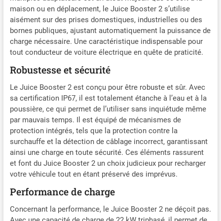
l’emploi – Aucune
maison ou en déplacement, le Juice Booster 2 s’utilise
installation nécessaire :
aisément sur des prises domestiques, industrielles ou des
Branchez-le directement sur
bornes publiques, ajustant automatiquement la puissance de
plus de 30 types de prises
charge nécessaire. Une caractéristique indispensable pour
avec les adaptateurs
tout conducteur de voiture électrique en quête de praticité.
fournis. Pas besoin
d’électricien, rechargez
Robustesse et sécurité
immédiatement, que ce soit
Le Juice Booster 2 est conçu pour être robuste et sûr. Avec
à la maison ou en
déplacement. Recharge
sa certification IP67, il est totalement étanche à l’eau et à la
rapide et puissante :
poussière, ce qui permet de l’utiliser sans inquiétude même
Profitez d’une recharge
par mauvais temps. Il est équipé de mécanismes de
rapide jusqu’à 22 kW
protection intégrés, tels que la protection contre la
(triphasé) ou 7.4 kW
surchauffe et la détection de câblage incorrect, garantissant
(monophasé), et chargez
ainsi une charge en toute sécurité. Ces éléments rassurent
jusqu’à 80 % en 3 heures,
et font du Juice Booster 2 un choix judicieux pour recharger
selon la capacité de la
votre véhicule tout en étant préservé des imprévus.
batterie. Conçu pour durer
Performance de charge
– Robuste et fiable :
Résistant aux chocs,
Concernant la performance, le Juice Booster 2 ne déçoit pas.
étanche (IP67), et
Avec une capacité de charge de 22 kW triphasé, il permet de