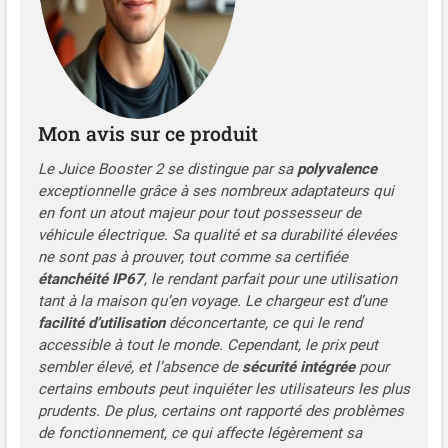
Branchez-le directement sur
plus de 30 types de prises
avec les adaptateurs
fournis. Pas besoin
d’électricien, rechargez
immédiatement, que ce soit
Mon avis sur ce produit
à la maison ou en
déplacement. Recharge
Le Juice Booster 2 se distingue par sa
polyvalence
rapide et puissante :
exceptionnelle grâce à ses nombreux adaptateurs qui
Profitez d’une recharge
en font un atout majeur pour tout possesseur de
rapide jusqu’à 22 kW
véhicule électrique. Sa qualité et sa durabilité élevées
(triphasé) ou 7.4 kW
ne sont pas à prouver, tout comme sa certifiée
(monophasé), et chargez
étanchéité IP67
, le rendant parfait pour une utilisation
jusqu’à 80 % en 3 heures,
tant à la maison qu’en voyage. Le chargeur est d’une
selon la capacité de la
facilité d’utilisation
déconcertante, ce qui le rend
batterie. Conçu pour durer
accessible à tout le monde. Cependant, le prix peut
– Robuste et fiable :
sembler élevé, et l’absence de
sécurité intégrée
pour
Résistant aux chocs,
certains embouts peut inquiéter les utilisateurs les plus
étanche (IP67), et
prudents. De plus, certains ont rapporté des problèmes
supportant jusqu’à 3
de fonctionnement, ce qui affecte légèrement sa
tonnes. Fonctionne de