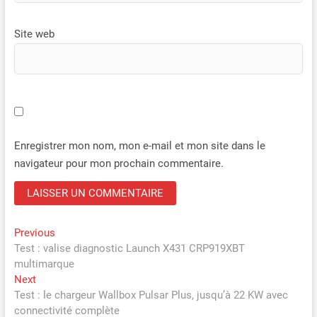
Site web
Enregistrer mon nom, mon e-mail et mon site dans le
navigateur pour mon prochain commentaire.
Navigation
Previous
Previous
post:
Test : valise diagnostic Launch X431 CRP919XBT
de
multimarque
l’article
Next
Next
post:
Test : le chargeur Wallbox Pulsar Plus, jusqu’à 22 KW avec
connectivité complète