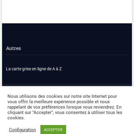
Autres
La carte grise en ligne de A à Z
Nous contacter
Plan du site
Nous utilisons des cookies sur notre site Internet pour
vous offrir la meilleure expérience possible et nous
Politique de confidentialité
Mentions légales
rappelant de vos préférences lorsque vous reviendrez. En
cliquant sur "Accepter", vous consentez à utiliser tous les
cookies.
Occasion Automobile
| Designed by:
Theme Freesia
|
WordPress
| ©
Copyright All right reserved
Configuration
ACCEPTER