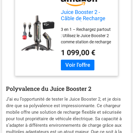
Juice Booster 2 -
Câble de Recharge
Voiture Électrique
3 en 1 – Rechargez partout
Type 2, Chargeur
: Utilisez le Juice Booster 2
Mobile 22kW
comme station de recharge
Triphasé, Étanche
mobile, borne murale à
IP67, Antichoc,
1 099,00 €
domicile, ou câble Type 2
Compatible Prises
pour bornes publiques. Un
CEE et Schuko, Idéal
appareil tout-en-un pour
pour Maison et
vos besoins de recharge.
Voyage
Recharge universelle :
Rechargez tous les
Polyvalence du Juice Booster 2
véhicules équipés d’une
prise Type 2. Utilisez-le
J’ai eu l’opportunité de tester le Juice Booster 2, et je dois
également comme câble
dire que sa polyvalence est impressionnante. Ce chargeur
pour toutes les bornes
mobile offre une solution de recharge flexible et sécurisée
publiques compatibles sans
pour tout propriétaire de véhicule électrique. Sa capacité à
besoin de câble
s’adapter à différents environnements de charge grâce aux
supplémentaire. Prêt à
multiples adaptateurs est un atout majeur. Que ce soit à la