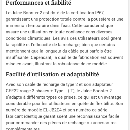
Performances et fiabilité
d'autres AUCUNE
INSTALLATION -
Le Juice Booster 2 est doté de la certification IP67,
BRANCHEZ ET
garantissant une protection totale contre la poussière et une
RECHARGEZ : Aucune
immersion temporaire dans l’eau. Cette caractéristique
installation nécessaire,
assure une utilisation en toute confiance dans diverses
aucun électricien requis,
conditions climatiques. Les avis des utilisateurs soulignent
économisez votre argent,
la rapidité et l’efficacité de la recharge, bien que certains
commencez à charger
mentionnent que la longueur du câble peut parfois être
immédiatement sur
insuffisante. Cependant, la qualité de fabrication est souvent
n'importe quelle prise avec
mise en avant, illustrant la robustesse de ce modèle.
plus de 25 adaptateurs
Juice Connector dotés de la
Facilité d’utilisation et adaptabilité
technologie de
Avec son câble de recharge de type 2 et son adaptateur
reconnaissance de prise.
Étendez la portée jusqu'à 25
CEE32 rouge 3 phases + Type L (IT), le Juice Booster 2
mètres avec les câbles
s’adapte à différents types de prises, ce qui est un avantage
Juice sans perte de
considérable pour les utilisateurs en quête de flexibilité. Son
puissance (câbles non
numéro de modèle EL-JB2E4 et son numéro de série
inclus) CHARGE RAPIDE -
fabricant identique garantissent une reconnaissance facile
JUSQU'À 80 % EN
pour commander des pièces de rechange ou accessoires
SEULEMENT 3 HEURES : Le
complémentaires.