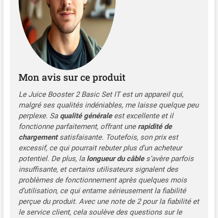
BMW, VW, Audi, Mercedes,
Hyundai IONIQ, Renault
ZOË, Fiat, Kia, Volvo, et bien
d'autres AUCUNE
INSTALLATION -
BRANCHEZ ET
RECHARGEZ : Aucune
Mon avis sur ce produit
installation nécessaire,
aucun électricien requis,
Le Juice Booster 2 Basic Set IT est un appareil qui,
économisez votre argent,
malgré ses qualités indéniables, me laisse quelque peu
commencez à charger
perplexe. Sa
qualité générale
est excellente et il
immédiatement sur
fonctionne parfaitement, offrant une
rapidité de
n'importe quelle prise avec
chargement
satisfaisante. Toutefois, son prix est
plus de 25 adaptateurs
excessif, ce qui pourrait rebuter plus d’un acheteur
Juice Connector dotés de la
potentiel. De plus, la
longueur du câble
s’avère parfois
technologie de
insuffisante, et certains utilisateurs signalent des
reconnaissance de prise.
Étendez la portée jusqu'à 25
problèmes de fonctionnement après quelques mois
mètres avec les câbles
d’utilisation, ce qui entame sérieusement la fiabilité
Juice sans perte de
perçue du produit. Avec une note de 2 pour la fiabilité et
puissance (câbles non
le service client, cela soulève des questions sur le