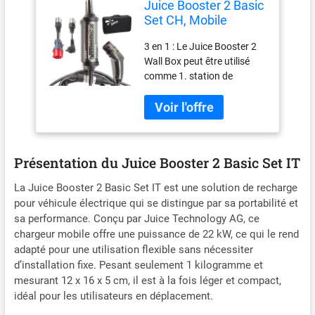
Juice Booster 2 Basic
Set CH, Mobile
Wallbox 22kW sans
3 en 1 : Le Juice Booster 2
Installation, Borne de
Wall Box peut être utilisé
Recharge Vehicule
comme 1. station de
Electrique avec Cable
recharge mobile, 2. station
de Recharge Type 2,
de recharge murale à
Chargeur EV avec
domicile, ou 3. câble de
Adaptateur CEE32
recharge sur la route pour
Rouge 3 Phases +
les stations de recharge
T13 (CH)
Présentation du Juice Booster 2 Basic Set IT
publiques. COMPATIBILITÉ
UNIVERSELLE : Le Juice
La Juice Booster 2 Basic Set IT est une solution de recharge
Booster 2 est
pour véhicule électrique qui se distingue par sa portabilité et
universellement compatible
sa performance. Conçu par Juice Technology AG, ce
avec tous les véhicules
chargeur mobile offre une puissance de 22 kW, ce qui le rend
électriques équipés d'une
adapté pour une utilisation flexible sans nécessiter
prise de type 2 ou type 1.
d’installation fixe. Pesant seulement 1 kilogramme et
Rechargez votre Tesla,
mesurant 12 x 16 x 5 cm, il est à la fois léger et compact,
BMW, VW, Audi, Mercedes,
idéal pour les utilisateurs en déplacement.
Hyundai IONIQ, Renault
ZOË, Fiat, Kia, Volvo, et bien