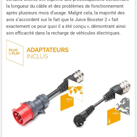
courant alternatif ou
la longueur du câble et des problèmes de fonctionnement
continu, et le système actif
après plusieurs mois d’usage. Malgré cela, la majorité des
de surveillance de la
avis s’accordent sur le fait que le Juice Booster 2 « fait
température détecte la
exactement ce pour quoi il a été conçu », démontrant ainsi
chaleur excessive et
son efficacité dans la recharge de véhicules électriques.
interrompt la charge