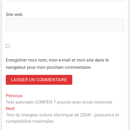
que le courant de charge, l’état de fonctionnement et les
données en temps réel pour une utilisation plus intuitive.
(Attention: Le design sans prise préinstallée permet une
Site web
installation personnalisée selon vos besoins : raccordement
direct au réseau électrique domestique ou ajout d’une prise
externe compatible pour une utilisation plus flexible.)
Enregistrer mon nom, mon e-mail et mon site dans le
navigateur pour mon prochain commentaire.
Navigation
Previous
Previous
post:
Test autoradio GONFEN 7 pouces avec écran motorisé
de
Next
Next
l’article
post:
Test du chargeur voiture électrique dé 22kW : puissance et
compatibilité maximales