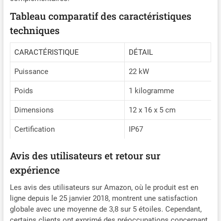
Juice Booster 2 permet la
Tableau comparatif des caractéristiques
recharge monophasée à
triphasée avec une plage de
techniques
puissance de 1,4 kW à 22
kW (6A-32A). Profitez d'une
CARACTÉRISTIQUE
DÉTAIL
recharge à haute puissance
même avec une recharge
Puissance
22 kW
monophasée CONÇU POUR
DURER : Dans une plage de
Poids
1 kilogramme
température de -30° à
+50°C, et grâce à la
Dimensions
12 x 16 x 5 cm
résistance à l'eau et à la
Certification
IP67
poussière (normes IP67),
ainsi qu'à la résistance aux
chocs et à la durabilité en
Avis des utilisateurs et retour sur
cas de passage de
expérience
véhicules, le Juice Booster 2
ne cesse de charger. Le
Les avis des utilisateurs sur Amazon, où le produit est en
disjoncteur de courant
ligne depuis le 25 janvier 2018, montrent une satisfaction
résiduel s'éteint en cas de
globale avec une moyenne de 3,8 sur 5 étoiles. Cependant,
défaut menaçant en
certains clients ont exprimé des préoccupations concernant