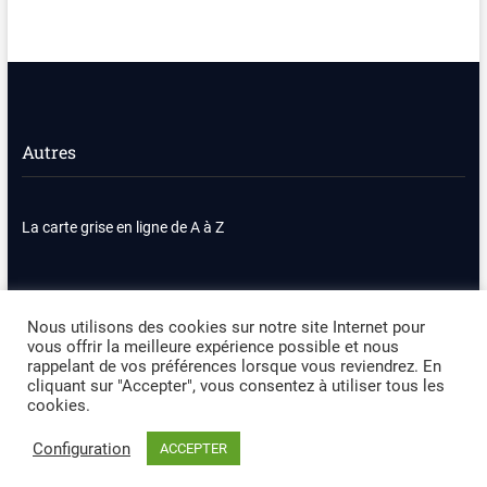
Autres
La carte grise en ligne de A à Z
Nous contacter
Plan du site
Nous utilisons des cookies sur notre site Internet pour
vous offrir la meilleure expérience possible et nous
Politique de confidentialité
Mentions légales
rappelant de vos préférences lorsque vous reviendrez. En
cliquant sur "Accepter", vous consentez à utiliser tous les
cookies.
Occasion Automobile
| Designed by:
Theme Freesia
|
WordPress
| ©
Copyright All right reserved
Configuration
ACCEPTER