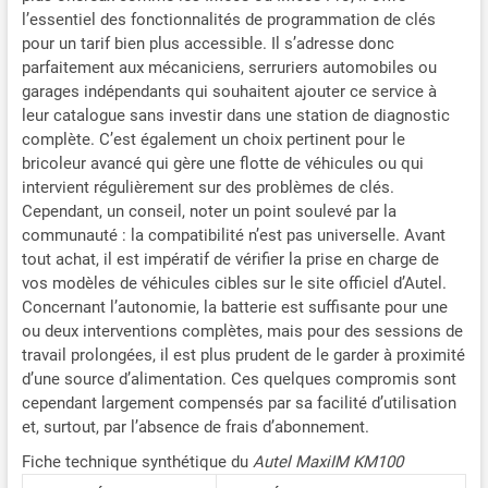
transpondeur, état
l’essentiel des fonctionnalités de programmation de clés
verrouillage et mode code.
pour un tarif bien plus accessible. Il s’adresse donc
Outil programmation clé
parfaitement aux mécaniciens, serruriers automobiles ou
voiture Autel KM100X peut
garages indépendants qui souhaitent ajouter ce service à
également effectuer
leur catalogue sans investir dans une station de diagnostic
génération, simulation et
complète. C’est également un choix pertinent pour le
conversion transpondeurs
bricoleur avancé qui gère une flotte de véhicules ou qui
entre ID63 & ID83, évitant
intervient régulièrement sur des problèmes de clés.
ainsi problèmes utilisation
Cependant, un conseil, noter un point soulevé par la
via OBD. 🏆🏆【Fonctions
communauté : la compatibilité n’est pas universelle. Avant
Spéciales Autel KM100X】
tout achat, il est impératif de vérifier la prise en charge de
Autel KM100X par rapport
vos modèles de véhicules cibles sur le site officiel d’Autel.
aux autres outils
Concernant l’autonomie, la batterie est suffisante pour une
programmation clés
ou deux interventions complètes, mais pour des sessions de
conventionnels, rend
travail prolongées, il est plus prudent de le garder à proximité
programmation clés plus
efficace que jamais. Tels
d’une source d’alimentation. Ces quelques compromis sont
que détection fréquence,
cependant largement compensés par sa facilité d’utilisation
réglage boutons,
et, surtout, par l’absence de frais d’abonnement.
déverrouillage clés,
Fiche technique synthétique du
Autel MaxiIM KM100
détection informations clé