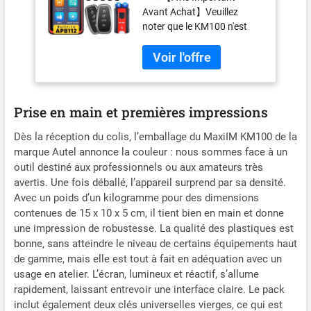
Clés
Avant Achat】Veuillez
noter que le KM100 n'est
généralement PAS
compatible avec la plupart
des véhicules européens en
raison de restrictions
imposées par les
Prise en main et premières impressions
constructeurs et les
régions. Pour les fonctions
Dès la réception du colis, l’emballage du MaxiIM KM100 de la
IMMO sur les voitures
marque Autel annonce la couleur : nous sommes face à un
européennes, nous
outil destiné aux professionnels ou aux amateurs très
recommandons l'utilisation
avertis. Une fois déballé, l’appareil surprend par sa densité.
de l'IM508S ou de l'IM608
Avec un poids d’un kilogramme pour des dimensions
Pro. Avant d'acheter,
contenues de 15 x 10 x 5 cm, il tient bien en main et donne
veuillez envoyer le numéro
une impression de robustesse. La qualité des plastiques est
VIN de votre véhicule à ✍️
bonne, sans atteindre le niveau de certains équipements haut
autelchoice@outlook.com
de gamme, mais elle est tout à fait en adéquation avec un
✍️ afin que nous puissions
usage en atelier. L’écran, lumineux et réactif, s’allume
confirmer la compatibilité
rapidement, laissant entrevoir une interface claire. Le pack
avec votre modèle. 👉
Remarque: Pour les
inclut également deux clés universelles vierges, ce qui est