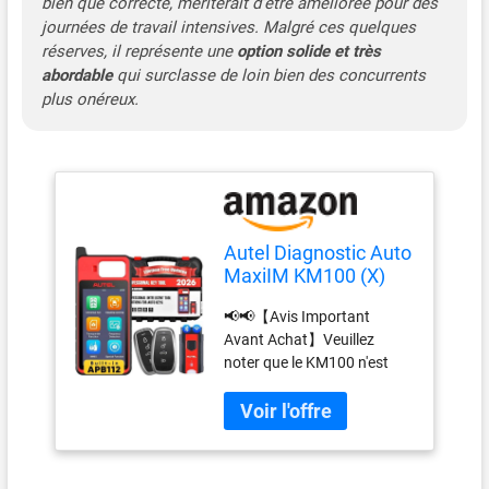
bien que correcte, mériterait d’être améliorée pour des
IMMO véhicule, effectuer
journées de travail intensives. Malgré ces quelques
apprentissage clés,
réserves, il représente une
option solide et très
apprentissage
abordable
qui surclasse de loin bien des concurrents
télécommande, ajout
plus onéreux.
télécommande et autres
fonctions liées à IMMO.
Autel KM100 dispose une
capacité numérisation
licence AutoVIN, identifiant
avec precision données
véhicule avec une seule
Autel Diagnostic Auto
touche. 📢Ne prend PAS en
MaxiIM KM100 (X)
charge les véhicules Re-
Outil Programmation
nault. 🏆🏆【Fonctions
📢📢【Avis Important
Clés
Transpondeur
Avant Achat】Veuillez
Professionnel Autel MaxiIM
noter que le KM100 n'est
KM100X】Outil
généralement PAS
programmation porte-clés
compatible avec la plupart
Autel MaxiIM KM100X, en
des véhicules européens en
plus fonctions lecture/
raison de restrictions
écriture/clonage puce qui
imposées par les