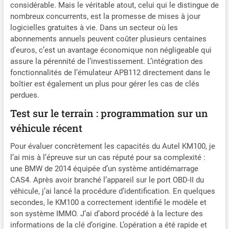
télécommande, ajout
considérable. Mais le véritable atout, celui qui le distingue de
télécommande et autres
nombreux concurrents, est la promesse de mises à jour
fonctions liées à IMMO.
logicielles gratuites à vie. Dans un secteur où les
Autel KM100 dispose une
abonnements annuels peuvent coûter plusieurs centaines
capacité numérisation
d’euros, c’est un avantage économique non négligeable qui
licence AutoVIN, identifiant
assure la pérennité de l’investissement. L’intégration des
avec precision données
fonctionnalités de l’émulateur APB112 directement dans le
véhicule avec une seule
boîtier est également un plus pour gérer les cas de clés
touche. 📢Ne prend PAS en
perdues.
charge les véhicules Re-
nault. 🏆🏆【Fonctions
Test sur le terrain : programmation sur un
Transpondeur
véhicule récent
Professionnel Autel MaxiIM
KM100X】Outil
Pour évaluer concrètement les capacités du Autel KM100, je
programmation porte-clés
l’ai mis à l’épreuve sur un cas réputé pour sa complexité :
Autel MaxiIM KM100X, en
une BMW de 2014 équipée d’un système antidémarrage
plus fonctions lecture/
CAS4. Après avoir branché l’appareil sur le port OBD-II du
écriture/clonage puce qui
véhicule, j’ai lancé la procédure d’identification. En quelques
vous permettent lire, cloner
secondes, le KM100 a correctement identifié le modèle et
et modifier informations
son système IMMO. J’ai d’abord procédé à la lecture des
transpondeur, telles que
informations de la clé d’origine. L’opération a été rapide et
type puce, type IMMO, ID