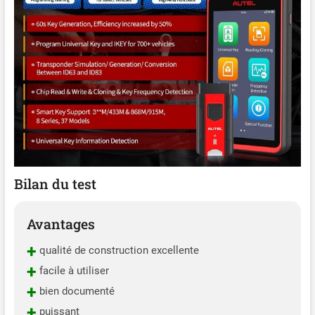
130 pieds. (40 mètres). Clés
Autel Ike-ys peuvent être
reprogrammées pour une
utilisation multiple et
répétée sur différents
véhicules. Clés Autel IKEYs
ont 8 séries, 37 types et
autres options seront
bientôt disponibles. 📢📢
【Compatibilité Limitée
avec Certains Véhicules】
Véhicules européens
Bilan du test
nécessitant un démontage
pour la programmation des
clés — tels que Renault,
Avantages
Mercedes-Benz, BMW, Audi,
+
Skoda, Seat, VW, Jaguar,
qualité de construction excellente
Land Rover, Porsche, Volvo
+
facile à utiliser
et les marques PSA
+
bien documenté
(Peugeot, Citroën, DS, Opel,
Vauxhall) — ne sont PAS
+
puissant