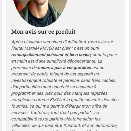
✍️ afin que nous puissions
confirmer la compatibilité
avec votre modèle. 👉
Remarque: Pour les
véhicules asiatiques et
Mon avis sur ce produit
américains (par exemple,
Ford, GM, Toyota, Lexus), le
Après plusieurs semaines d’utilisation, mon avis sur
KM100X permet d'ajouter
l’Autel MaxiIM KM100 est clair : c’est un outil
de nouvelles clés, mais ne
remarquablement puissant et bien conçu
, dont la prise
gère pas les situations de
en main est d’une simplicité déconcertante. La
perte totale des clés. 🏆🏆
promesse de
mises à jour à vie gratuites
est un
【Apprentissage Clé IMMO
argument de poids, faisant de cet appareil un
via OBD sur 90%
investissement robuste et pérenne, sans frais cachés.
Véhicules】Autel MaxiIM
J’ai particulièrement apprécié sa capacité à
KM100X prend en charge
offre instructions étape par
programmer des clés pour des marques réputées
étape pour associer
complexes comme BMW et la qualité décente des clés
nouvelle clé à
fournies, ce qui m’a permis d’élargir mon offre de
antidémarrage. Outil
services. Toutefois, tout n’est pas parfait : sa
programmation porte clés
compatibilité reste parfois aléatoire selon les
Autel KM100(X) peut
véhicules, ce qui peut être frustrant, et son autonomie,
récupérer informations