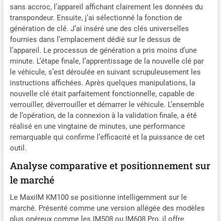
sans accroc, l’appareil affichant clairement les données du
transpondeur, état
transpondeur. Ensuite, j’ai sélectionné la fonction de
verrouillage et mode code.
génération de clé. J’ai inséré une des clés universelles
Outil programmation clé
fournies dans l’emplacement dédié sur le dessus de
voiture Autel KM100X peut
l’appareil. Le processus de génération a pris moins d’une
également effectuer
génération, simulation et
minute. L’étape finale, l’apprentissage de la nouvelle clé par
conversion transpondeurs
le véhicule, s’est déroulée en suivant scrupuleusement les
entre ID63 & ID83, évitant
instructions affichées. Après quelques manipulations, la
ainsi problèmes utilisation
nouvelle clé était parfaitement fonctionnelle, capable de
via OBD. 🏆🏆【Fonctions
verrouiller, déverrouiller et démarrer le véhicule. L’ensemble
Transpondeur
de l’opération, de la connexion à la validation finale, a été
Professionnel Autel MaxiIM
réalisé en une vingtaine de minutes, une performance
KM100X】Outil
remarquable qui confirme l’efficacité et la puissance de cet
programmation porte-clés
outil.
Autel MaxiIM KM100X, en
Analyse comparative et positionnement sur
plus fonctions lecture/
écriture/clonage puce qui
le marché
vous permettent lire, cloner
et modifier informations
Le MaxiIM KM100 se positionne intelligemment sur le
transpondeur, telles que
marché. Présenté comme une version allégée des modèles
type puce, type IMMO, ID
plus onéreux comme les IM508 ou IM608 Pro, il offre