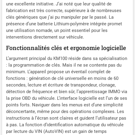
véhicules asiatiques et
une excellente initiative. J’ai noté que leur qualité de
américains (par exemple,
fabrication est très correcte, supérieure à de nombreuses
Ford, GM, Toyota, Lexus), le
clés génériques que j’ai pu manipuler par le passé. La
KM100X permet d'ajouter
présence d’une batterie Lithium-polymère intégrée promet
de nouvelles clés, mais ne
une utilisation nomade, un point essentiel pour les
gère pas les situations de
interventions directement sur véhicule.
perte totale des clés. 🏆🏆
Fonctionnalités clés et ergonomie logicielle
【Apprentissage Clé IMMO
via OBD sur 90%
L’argument principal du KM100 réside dans sa spécialisation
Véhicules】Autel MaxiIM
: la programmation de clés. Mais il ne se contente pas du
KM100X prend en charge
minimum. L’appareil propose un éventail complet de
offre instructions étape par
fonctions : génération de clé universelle en moins de 60
étape pour associer
secondes, lecture et écriture de transpondeur, clonage,
nouvelle clé à
détection de fréquence et bien sûr, l’apprentissage IMMO via
antidémarrage. Outil
la prise OBD du véhicule. L’interface logicielle est l’un de ses
programmation porte clés
Autel KM100(X) peut
points forts. Naviguer dans les menus est d’une simplicité
récupérer informations
déconcertante, même pour des opérations complexes. Les
IMMO véhicule, effectuer
instructions à l’écran sont claires et guident l’utilisateur pas
apprentissage clés,
à pas. La fonction d’identification automatique du véhicule
apprentissage
par lecture du VIN (AutoVIN) est un gain de temps