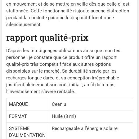
diffusion automatique
en mouvement et de se mettre en veille dès que celle-ci est
pendant vos déplacements
stationnée. Cette fonctionnalité n’ajoute aucune distraction
TRACTION BLEUE - UNE
pendant la conduite puisque le dispositif fonctionne
SIGNATURE FRAÎCHE ET
silencieusement.
AFFIRMÉE : Inspirée des
rapport qualité-prix
grandes maisons de
parfumerie, cette fragrance
allie fraîcheur aromatique et
D’après les témoignages utilisateurs ainsi que mon test
notes boisées pour créer
personnel, je constate que ce produit offre un rapport
une ambiance à la fois
qualité-prix très compétitif face aux autres options
moderne, élégante et
disponibles sur le marché. Sa durabilité servie par les
maîtrisée, où chaque trajet
recharges longue durée et sa conception irréprochable
devient une affirmation de
justifient pleinement son coût initial ; au fil du temps,
style et de caractère Corps
l’investissement s’avère rentable.
entièrement métallique
Contrairement à de
MARQUE
Ceeniu
nombreux diffuseurs en
plastique, notre modèle est
FORMAT
Huile (8 ml)
fabriqué en métal pour une
finition élégante, une
SYSTÈME
Rechargeable à l’énergie solaire
meilleure durabilité et un
D’ALIMENTATION
aspect premium. Diffusion