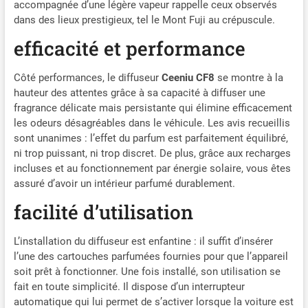
accompagnée d’une légère vapeur rappelle ceux observés
une touche d'élégance à
dans des lieux prestigieux, tel le Mont Fuji au crépuscule.
votre tableau de bord tout
en parfumant
efficacité et performance
agréablement votre voiture
FLACON DE PARFUM
Côté performances, le diffuseur
Ceeniu CF8
se montre à la
INCLUS : Livré avec un
hauteur des attentes grâce à sa capacité à diffuser une
flacon de parfum de 10 ml,
fragrance délicate mais persistante qui élimine efficacement
compatible avec le diffuseur
les odeurs désagréables dans le véhicule. Les avis recueillis
solaire. Disponible en
sont unanimes : l’effet du parfum est parfaitement équilibré,
plusieurs fragrances au
ni trop puissant, ni trop discret. De plus, grâce aux recharges
choix (3 senteurs),
permettant de
incluses et au fonctionnement par énergie solaire, vous êtes
personnaliser l'ambiance de
assuré d’avoir un intérieur parfumé durablement.
votre véhicule selon vos
facilité d’utilisation
préférences UTILISATION
SIMPLE ET PRATIQUE :
Installation facile sans
L’installation du diffuseur est enfantine : il suffit d’insérer
outils requis, il suffit de
l’une des cartouches parfumées fournies pour que l’appareil
placer le diffuseur sur le
soit prêt à fonctionner. Une fois installé, son utilisation se
tableau de bord exposé à la
fait en toute simplicité. Il dispose d’un interrupteur
lumière pour profiter d'une
automatique qui lui permet de s’activer lorsque la voiture est