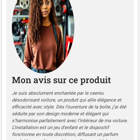
une diffusion silencieuse du
parfum dans tout
l'habitacle de votre véhicule
DESIGN ÉLÉGANT ET HAUT
DE GAMME : Avec son
esthétique sophistiquée et
ses finitions soignées, ce
diffuseur solaire apporte
une touche d'élégance à
votre tableau de bord tout
en parfumant
Mon avis sur ce produit
agréablement votre voiture
FLACON DE PARFUM
INCLUS : Livré avec un
Je suis absolument enchantée par le ceeniu
flacon de parfum de 10 ml,
désodorisant voiture, un produit qui allie élégance et
compatible avec le diffuseur
efficacité avec style. Dès l’ouverture de la boîte, j’ai été
solaire. Disponible en
séduite par son design moderne et élégant qui
plusieurs fragrances au
s’harmonise parfaitement avec l’intérieur de ma voiture.
choix (3 senteurs),
L’installation est un jeu d’enfant et le dispositif
permettant de
fonctionne en toute discrétion, diffusant un parfum
personnaliser l'ambiance de