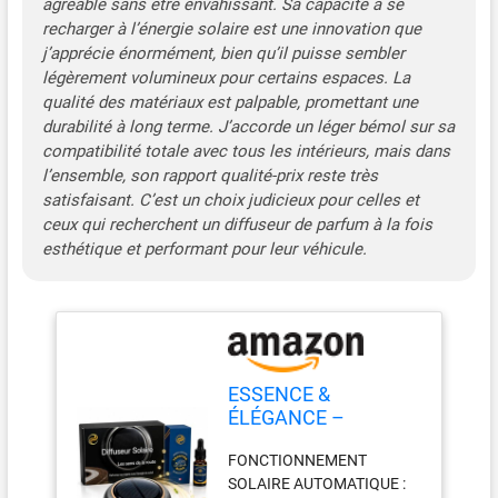
agréable sans être envahissant. Sa capacité à se
votre véhicule selon vos
recharger à l’énergie solaire est une innovation que
préférences UTILISATION
j’apprécie énormément, bien qu’il puisse sembler
SIMPLE ET PRATIQUE :
légèrement volumineux pour certains espaces. La
Installation facile sans
qualité des matériaux est palpable, promettant une
outils requis, il suffit de
durabilité à long terme. J’accorde un léger bémol sur sa
placer le diffuseur sur le
tableau de bord exposé à la
compatibilité totale avec tous les intérieurs, mais dans
lumière pour profiter d'une
l’ensemble, son rapport qualité-prix reste très
diffusion automatique
satisfaisant. C’est un choix judicieux pour celles et
pendant vos déplacements
ceux qui recherchent un diffuseur de parfum à la fois
TRACTION BLEUE - UNE
esthétique et performant pour leur véhicule.
SIGNATURE FRAÎCHE ET
AFFIRMÉE : Inspirée des
grandes maisons de
parfumerie, cette fragrance
allie fraîcheur aromatique et
notes boisées pour créer
ESSENCE &
une ambiance à la fois
ÉLÉGANCE –
moderne, élégante et
Diffuseur de Parfum
maîtrisée, où chaque trajet
FONCTIONNEMENT
Voiture Solaire avec
devient une affirmation de
SOLAIRE AUTOMATIQUE :
Flacon 10 ml,