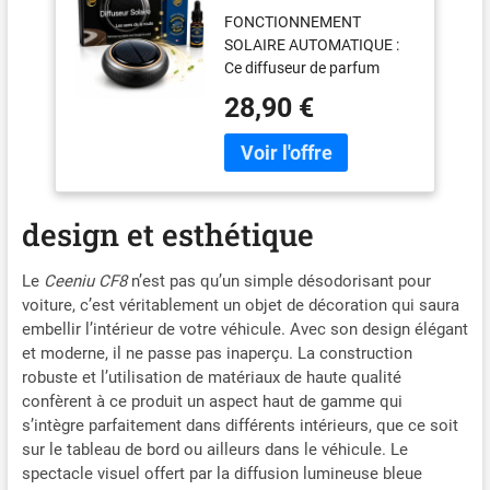
Diffuseur de Parfum
FONCTIONNEMENT
Voiture Solaire avec
SOLAIRE AUTOMATIQUE :
Flacon 10 ml,
Ce diffuseur de parfum
Désodorisant Voiture
pour voiture fonctionne
Rechargeable en
28,90 €
entièrement à l'énergie
Métal, Diffusion
solaire, sans nécessiter de
Automatique
piles ni de branchement
Silencieuse, Rotation
électrique, offrant une
Solaire, Traction
diffusion automatique
Bleue
design et esthétique
DIFFUSION SILENCIEUSE :
Grâce à la rotation naturelle
activée par la lumière
Le
Ceeniu CF8
n’est pas qu’un simple désodorisant pour
solaire, le diffuseur assure
voiture, c’est véritablement un objet de décoration qui saura
une diffusion silencieuse du
embellir l’intérieur de votre véhicule. Avec son design élégant
parfum dans tout
et moderne, il ne passe pas inaperçu. La construction
l'habitacle de votre véhicule
robuste et l’utilisation de matériaux de haute qualité
DESIGN ÉLÉGANT ET HAUT
confèrent à ce produit un aspect haut de gamme qui
DE GAMME : Avec son
s’intègre parfaitement dans différents intérieurs, que ce soit
esthétique sophistiquée et
sur le tableau de bord ou ailleurs dans le véhicule. Le
ses finitions soignées, ce
spectacle visuel offert par la diffusion lumineuse bleue
diffuseur solaire apporte