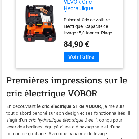
VEVOR Cric
Hydraulique
Électrique 5 T 12 V
Puissant Cric de Voiture
DC Cric de Voiture
Électrique : Capacité de
Automatique Levée
levage : 5,0 tonnes. Plage
155-450 mm Cric de
de levage : 155-450 mm. Ce
Levage avec Lampe
84,90 €
kit de cric électrique est un
LED Gonfleur de
sauveur en cas d'urgence
Pneus Coffret pour
sur la route et peut être
Dépannage Routière
utilisé pour des réparations
Démonte-Pneus SUV
dans un garage à domicile.
Berline
Premières impressions sur le
Il convient à toutes les
voitures, berlines, SUV,
cric électrique VOBOR
camions ou véhicules
conformes à sa capacité.
N'ayez plus peur que vos
En découvrant le
cric électrique 5T de VOBOR
, je me suis
pneus soient dégonflés.
tout d’abord penché sur son design et ses fonctionnalités. Il
Levage en Quelques
s’agit d’un
cric hydraulique électrique 3 en 1
, conçu pour
Minutes : Dites adieu aux
lever des berlines, équipé d’une clé hexagonale et d’une
opérations manuelles
pompe de gonflage. Avec une capacité de levage
ennuyantes. Notre cric