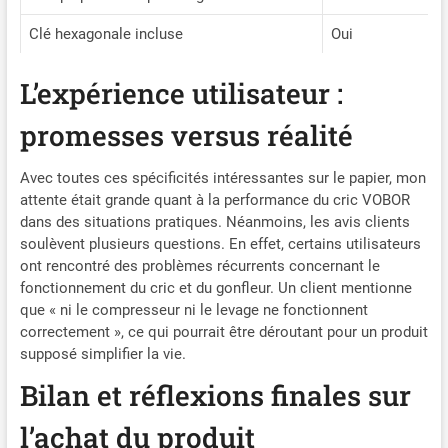
Des boîtes à outils cachées
des deux côtés permettent
Clé hexagonale incluse
Oui
de bien organiser le tube et
les aiguilles de gonflage
L’expérience utilisateur :
pour un gonflage rapide des
pneus. Équipé d'un
promesses versus réalité
affichage de la pression des
pneus, vous pouvez
surveiller la pression des
Avec toutes ces spécificités intéressantes sur le papier, mon
pneus tout en pompant.
attente était grande quant à la performance du cric VOBOR
Votre voiture vous dira
dans des situations pratiques. Néanmoins, les avis clients
merci ! Stabilité & Sécurité
soulèvent plusieurs questions. En effet, certains utilisateurs
Élevées : La tête de support
ont rencontré des problèmes récurrents concernant le
est dotée d'une conception
fonctionnement du cric et du gonfleur. Un client mentionne
fiable à rainures croisées
que « ni le compresseur ni le levage ne fonctionnent
qui permet de stabiliser
correctement », ce qui pourrait être déroutant pour un produit
efficacement et en toute
supposé simplifier la vie.
sécurité la voiture mise sur
Bilan et réflexions finales sur
cric. Le système de joint
hydraulique amélioré
l’achat du produit
garantit l'absence de fuites