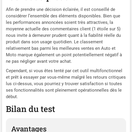
d'huile. De plus, la lumière
LED intégrée est
Afin de prendre une décision éclairée, il est conseillé de
suffisamment brillante pour
considérer l’ensemble des éléments disponibles. Bien que
être utilisée la nuit et la
les performances annoncées soient très attractives, la
soupape de décharge pour
moyenne actuelle des commentaires client (1 étoile sur 5)
l'abaissement manuel offre
nous invite à demeurer prudent quant à la fiabilité réelle du
une sécurité optimale, en
produit dans son usage quotidien. Le classement
cas de coupure accidentelle
relativement bas parmi les meilleures ventes en Auto et
du courant. Plusieurs
Moto marque également un point potentiellement négatif à
Façons de Charger : Le cric
ne pas négliger avant votre achat.
électrique automatique
peut être alimenté par un
Cependant, si vous êtes tenté par cet outil multifonctionnel
allume-cigare 12 V ou une
et prêt à essayer par vous-même malgré les retours critiques
batterie de voiture. Il est
lus ci-dessus, vous pourriez y trouver satisfaction si toutes
équipé d'un long cordon
ses fonctionnalités sont pleinement opérationnelles dès le
d'alimentation de 4 m afin
début.
que vous puissiez le placer
près du pneu avant ou
Bilan du test
arrière. Nous vous
fournissons également trois
fusibles de rechange,
Avantages
certifiés TUV et UL, vous