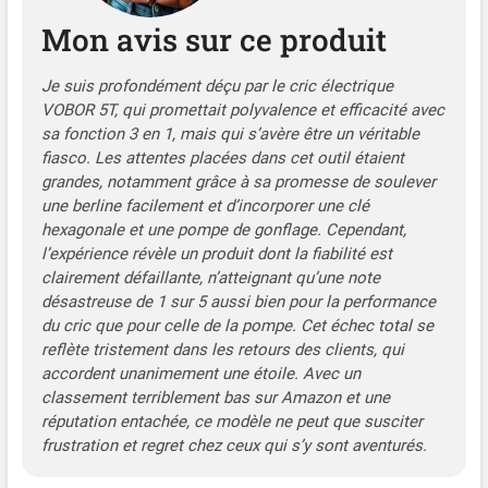
mm). Toute personne peut
Mon avis sur ce produit
facilement soulever son
véhicule en toute simplicité.
Lorsque le cric pour voiture
Je suis profondément déçu par le cric électrique
atteint sa hauteur MAX, il
VOBOR 5T, qui promettait polyvalence et efficacité avec
s'arrête automatiquement
sa fonction 3 en 1, mais qui s’avère être un véritable
pour assurer la sécurité.
fiasco. Les attentes placées dans cet outil étaient
Remarque : le cric doit être
grandes, notamment grâce à sa promesse de soulever
utilisé sur des surfaces
une berline facilement et d’incorporer une clé
planes. Gonflement Rapide
hexagonale et une pompe de gonflage. Cependant,
des Pneus : Avec une
l’expérience révèle un produit dont la fiabilité est
pompe de gonflage de pneu
clairement défaillante, n’atteignant qu’une note
installée dans le cric de
désastreuse de 1 sur 5 aussi bien pour la performance
voiture hydraulique
du cric que pour celle de la pompe. Cet échec total se
électrique, il n'y a pas besoin
reflète tristement dans les retours des clients, qui
de s'inquiéter d'une urgence
accordent unanimement une étoile. Avec un
de pneu dégonflé en route.
Des boîtes à outils cachées
classement terriblement bas sur Amazon et une
des deux côtés permettent
réputation entachée, ce modèle ne peut que susciter
de bien organiser le tube et
frustration et regret chez ceux qui s’y sont aventurés.
les aiguilles de gonflage