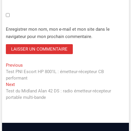
Enregistrer mon nom, mon e-mail et mon site dans le
navigateur pour mon prochain commentaire.
Navigation
Previous
Previous
post:
Test PNI Escort HP 8001L : émetteur-récepteur CB
de
performant
l’article
Next
Next
post:
Test du Midland Alan 42 DS : radio émetteur-récepteur
portable multi-bande