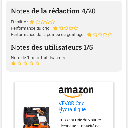
Notes de la rédaction 4/20
Fiabilité :
Performance du cric :
Performance de la pompe de gonflage :
Notes des utilisateurs 1/5
Note de 1 pour 1 utilisateurs
VEVOR Cric
Hydraulique
Électrique 5 T 12 V
Puissant Cric de Voiture
DC Cric de Voiture
Électrique : Capacité de
Automatique Levée