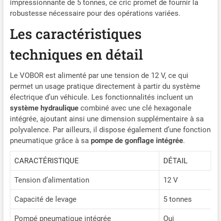
impressionnante de 5 tonnes, ce cric promet de fournir la
électrique pour voitures ne
robustesse nécessaire pour des opérations variées.
prend que quelques
minutes pour atteindre sa
Les caractéristiques
hauteur maximale (450
mm). Toute personne peut
techniques en détail
facilement soulever son
véhicule en toute simplicité.
Le VOBOR est alimenté par une tension de 12 V, ce qui
Lorsque le cric pour voiture
permet un usage pratique directement à partir du système
atteint sa hauteur MAX, il
électrique d’un véhicule. Les fonctionnalités incluent un
s'arrête automatiquement
système hydraulique
combiné avec une clé hexagonale
pour assurer la sécurité.
intégrée, ajoutant ainsi une dimension supplémentaire à sa
Remarque : le cric doit être
polyvalence. Par ailleurs, il dispose également d’une fonction
utilisé sur des surfaces
pneumatique grâce à sa
pompe de gonflage intégrée
.
planes. Gonflement Rapide
des Pneus : Avec une
CARACTÉRISTIQUE
DÉTAIL
pompe de gonflage de pneu
installée dans le cric de
Tension d’alimentation
12 V
voiture hydraulique
électrique, il n'y a pas besoin
Capacité de levage
5 tonnes
de s'inquiéter d'une urgence
de pneu dégonflé en route.
Pompé pneumatique intégrée
Oui