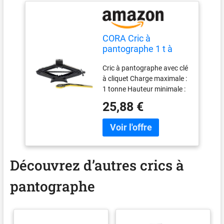
CORA Cric à
pantographe 1 t à
cliquet
Cric à pantographe avec clé
à cliquet Charge maximale :
1 tonne Hauteur minimale :
10 cm Hauteur maximale :
25,88 €
35 cm Certifié Tuv-GS
Découvrez d’autres crics à
pantographe