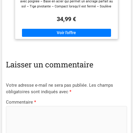
avec poignée – Base en acier qui permet un ancrage parfait au
sol – Tige pivotante – Compact lorsqu'il est fermé – Soulève
jusqu'à 2 000 kg = 2 tonnes – Homologué – Levée minimale
105 mm – Hauteur maximale 380 mm – Facile à utiliser – Prêt
34,99 €
à l'emploi. Éviter !! !
Laisser un commentaire
Votre adresse e-mail ne sera pas publiée.
Les champs
obligatoires sont indiqués avec
*
Commentaire
*