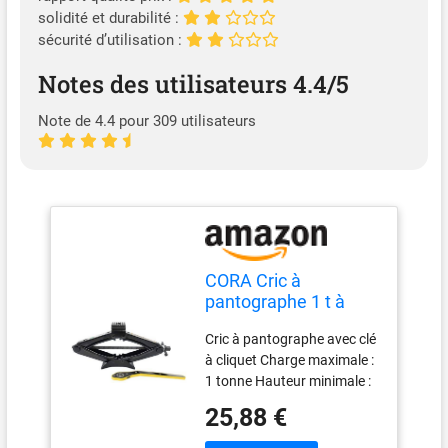
solidité et durabilité :
sécurité d’utilisation :
Notes des utilisateurs 4.4/5
Note de 4.4 pour 309 utilisateurs
CORA Cric à
pantographe 1 t à
cliquet
Cric à pantographe avec clé
à cliquet Charge maximale :
1 tonne Hauteur minimale :
10 cm Hauteur maximale :
25,88 €
35 cm Certifié Tuv-GS