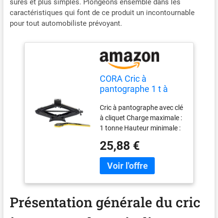
sûres et plus simples. Plongeons ensemble dans les
caractéristiques qui font de ce produit un incontournable
pour tout automobiliste prévoyant.
CORA Cric à
pantographe 1 t à
cliquet
Cric à pantographe avec clé
à cliquet Charge maximale :
1 tonne Hauteur minimale :
10 cm Hauteur maximale :
25,88 €
35 cm Certifié Tuv-GS
Présentation générale du cric