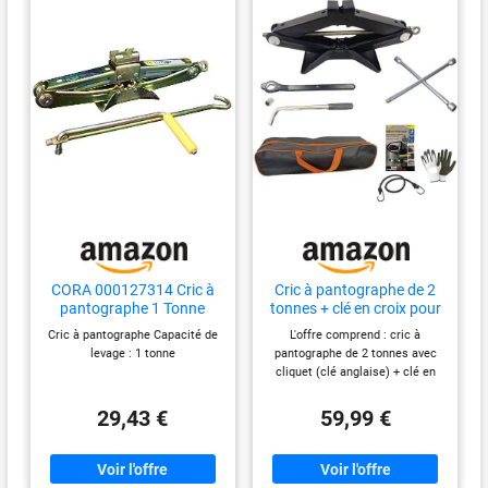
CORA 000127314 Cric à
Cric à pantographe de 2
pantographe 1 Tonne
tonnes + clé en croix pour
dévisser boulons de
Cric à pantographe Capacité de
L'offre comprend : cric à
voiture cric avec cliquet et
levage : 1 tonne
pantographe de 2 tonnes avec
clé anglaise compatible
cliquet (clé anglaise) + clé en
avec Renault Mégane
croix pour dévisser les boulons
Station Kit de levage de
de voiture + cadeaux comme
29,43 €
59,99 €
pneus
sur la photo Inclus dans la
livraison : clé à douille
extensible télescopique (17
mm-19 mm), réglable pour