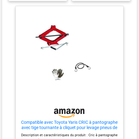
réduire de 90 % l'effort - Sac de
transport - Cliquet robuste avec
mécanisme innovant Soulève
jusqu'à 2 000 kg = 20 quintales
= 2 tonnes Base pour appui au
sol stable en acier, qui permet
un ancrage parfait au sol
Entièrement homologué, facile
à utiliser
Compatible avec Toyota Yaris CRIC à pantographe
avec tige tournante à cliquet pour levage pneus de
voiture avec poignée et base en acier universel
Description et caractéristiques du produit : Cric à pantographe
jusqu'à 2 tonnes