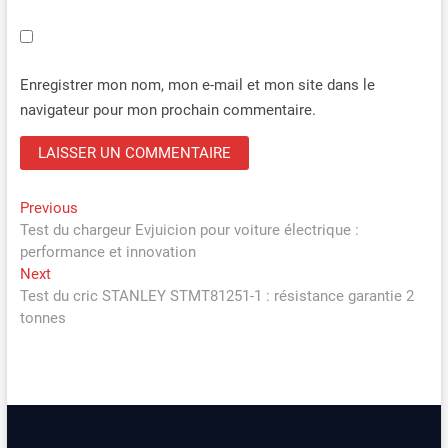
Enregistrer mon nom, mon e-mail et mon site dans le
navigateur pour mon prochain commentaire.
Navigation
Previous
Previous
post:
Test du chargeur Evjuicion pour voiture électrique :
de
performance et innovation
l’article
Next
Next
post:
Test du cric STANLEY STMT81251-1 : résistance garantie 2
tonnes