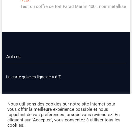
l’article
post:
Test du coffre de toit Farad Marlin 400L noir métallisé
Autres
La carte grise en ligne de A à Z
Nous contacter
Plan du site
Nous utilisons des cookies sur notre site Internet pour
vous offrir la meilleure expérience possible et nous
Politique de confidentialité
Mentions légales
rappelant de vos préférences lorsque vous reviendrez. En
cliquant sur "Accepter", vous consentez à utiliser tous les
cookies.
Occasion Automobile
| Designed by:
Theme Freesia
|
WordPress
| ©