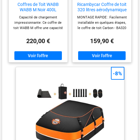
Coffres de Toit WABB
Ricambycar Coffre de toit
WABB M Noir 400L
320 litres aérodynamique
pour voiture - look
Capacité de chargement
MONTAGE RAPIDE : Facilement
carbone - avec fermeture
impressionnante: Ce coffre de
installable en quelques étapes,
centralisée et fermeture
toit WABB M offre une capacité
le coffre de toit Carbon - BA320
avant
de chargement de 75 kg, parfait
est parfait pour l'utilisation
pour transporter vos bagages et
quotidienne, les vacances ou
220,00 €
159,90 €
objets encombrants lors de vos
les sorties. Résistant et
voyages Ouverture en compas
durable : peut supporter jusqu'à
latérale: Le coffre de toit
55 kg de charge avec un volume
dispose d'une ouverture en
de 320 litres, fabriqué en
compas latérale pour faciliter
plastique PP résistant aux
le chargement et le
intempéries. CONCEPTION
-8%
déchargement de vos affaires
AÉRODYNAMIQUE : Réduit la
Serrure centralisée en 2 points:
consommation de carburant et
La serrure centralisée en 2
assure une conduite plus
points assure la sécurité de vos
silencieuse grâce à sa forme
biens pendant les trajets
aérodynamique. Sécurité
Montage rapide et efficace: Le
avancée : équipé d'un système
montage est rapide et facile
de verrouillage de sécurité avec
grâce au serrage manuel de la
fermeture centralisée et
fixation en U, sans outils
protection avant contre
nécessaires Conçu pour réduire
l'ouverture accidentelle.
les sifflements: Le design
Dimensions : couleur effet
étudié du coffre WABB M réduit
carbone, poids d'environ 11,5 kg,
les sifflements lors des trajets,
dimensions extérieures 132 x