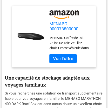
MENABO
000078800000
Coffre de toit mat
MENABO Coffre de toit
noir
Valise De Toit: Veuillez
choisir votre véhicule dans
la liste déroulante pour
vérifier sa compatibilité
avec le produit.
Une capacité de stockage adaptée aux
voyages familiaux
Si vous recherchez une solution de transport supplémentaire
fiable pour vos voyages en famille, le MENABO MARATHON
400 DARK Roof Box est sans aucun doute un excellent choix.