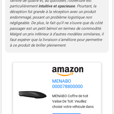
famille de quatre et, au quotidien, l’ouverture est
particulièrement
intuitive et spacieuse
. Pourtant, la
déception fut grande à la réception avec un produit
endommagé, posant un problème logistique non
négligeable. De plus, le fait qu’il ne s’ouvre que du côté
passager est un petit bémol en termes de commodité.
Malgré un prix inférieur à d’autres modèles similaires, il
faut espérer que la livraison s’améliore pour permettre
à ce produit de briller pleinement.
MENABO
000078800000
Coffre de toit mat
MENABO Coffre de toit
noir
Valise De Toit: Veuillez
choisir votre véhicule dans
la liste déroulante pour