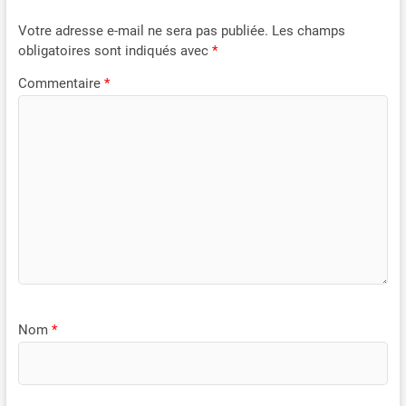
protection des tapis antidérapants, maintiennent vos bagages
stables même sur les autoroutes cahoteuses. Les tapis
Votre adresse e-mail ne sera pas publiée.
Les champs
antidérapants sont fabriqués en matériaux de qualité
obligatoires sont indiqués avec
*
supérieure, adhèrent parfaitement au toit et réduisent
efficacement les frottements et rayures potentielles. Lorsqu'il
Commentaire
*
n'est pas utilisé, le sac de toit se range dans son sac de
rangement, occupant un espace minimal. 【Garantie de
satisfaction à 100%】Pour toute question ou préoccupation,
n'hésitez pas à nous contacter à tout moment. Notre équipe
dédiée s'engage à répondre rapidement à vos messages et à
vous fournir l'assistance personnalisée dont vous avez besoin.
Votre satisfaction est notre priorité absolue.
Nom
*