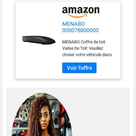
MENABO
000078800000
Coffre de toit mat
MENABO Coffre de toit
noir
Valise De Toit: Veuillez
choisir votre véhicule dans
la liste déroulante pour
vérifier sa compatibilité
avec le produit.