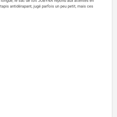
s longue, le sac de toit JOBYNA répond aux attentes en
 tapis antidérapant, jugé parfois un peu petit, mais ces