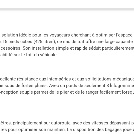
routes à grande vitesse ou les routes accidentées. Ajoutez des bandes réf
la conduite de nuit. Liste des Paquets: Vous recevrez 1* Sac de Toit, 1
Combinaison, 6* Crochets de Porte, 2* Sangles Renforcées. Lorsqu'il n'est 
pour économiser de l'espace.
lution idéale pour les voyageurs cherchant à optimiser l’espace d
 15 pieds cubes (425 litres), ce sac de toit offre une large capacité 
soires. Son installation simple et rapide séduit particulièrement,
bilité sur le toit du véhicule.
xcellente résistance aux intempéries et aux sollicitations mécanique
me sous de fortes pluies. Avec un poids de seulement 3 kilogrammes
nception souple permet de le plier et de le ranger facilement lorsqu’
lomètres, principalement sur autoroute, avec des vitesses dépassant
s pour optimiser son maintien. La disposition des bagages joue un r