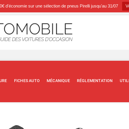
0€ d'économie sur une sélection de pneus Pirelli jusqu'au 31/07
Vo
Occasion A
BLOG SPÉCIALISTE DE L'AUTOM
URE
FICHES AUTO
MÉCANIQUE
RÉGLEMENTATION
UTIL