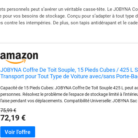
fets personnels peut s’avérer un véritable casse-tête. Le JOBYNA C
ce pour vos besoins de stockage. Conçu pour s’adapter à tout type d
es contre les intempéries. De plus, son tapis antidérapant et le ca
JOBYNA Coffre De Toit Souple, 15 Pieds Cubes / 425 L 
Transport pour Tout Type de Voiture avec/sans Porte-Ba
Cadena
Capacité de 15 Pieds Cubes: JOBYNA Coffre De Toit Souple 425 L peut accu
personnes. Résolvez le problème de l'espace de stockage limité à l'intérieu
l'aise pendant vos déplacements. Compatibilité Universelle: JOBYNA Sac de
les fourgonnettes, ou les jeeps, avec/sans porte-bagages de toit. Facile à
75,99 €
Etanche: Fabriqué en un matériau PVC 1000D imperméable et résistant à 
72,19 €
l'eau bidirectionnelle est équipée d'un verrou à Code qui empêche la fermetu
poussière, la pluie et la neige, et protège les biens contre les dommages!
du rack et 2 sangles réglables renforcées, avec 1 tapis antidérapant, pe