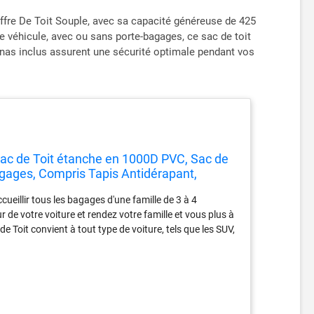
offre De Toit Souple, avec sa capacité généreuse de 425
e véhicule, avec ou sans porte-bagages, ce sac de toit
denas inclus assurent une sécurité optimale pendant vos
Sac de Toit étanche en 1000D PVC, Sac de
gages, Compris Tapis Antidérapant,
eillir tous les bagages d'une famille de 3 à 4
r de votre voiture et rendez votre famille et vous plus à
 Toit convient à tout type de voiture, tels que les SUV,
 utiliser et à installer en peu de temps. Design 100%
la déchirure. La fermeture à glissière imperméable à
re à glissière de glisser. Protège contre le vent et la
 Sécurité Maximale: 6 crochets de porte pour la fixation
rmettent à vos bagages de rester en place même sur les