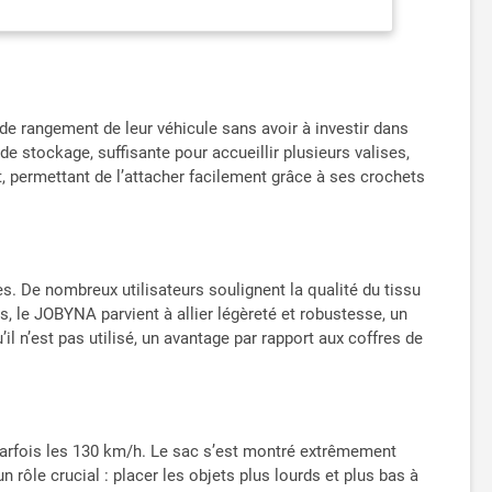
léchissantes sur les côtés pour plus de sécurité lors de
* Tapis Antidérapant,1*Sac de Rangement, 1* Cadenas à
pas utilisé, il peut être plié dans un sac de rangement
e rangement de leur véhicule sans avoir à investir dans
de stockage, suffisante pour accueillir plusieurs valises,
 permettant de l’attacher facilement grâce à ses crochets
s. De nombreux utilisateurs soulignent la qualité du tissu
, le JOBYNA parvient à allier légèreté et robustesse, un
il n’est pas utilisé, un avantage par rapport aux coffres de
 parfois les 130 km/h. Le sac s’est montré extrêmement
ôle crucial : placer les objets plus lourds et plus bas à