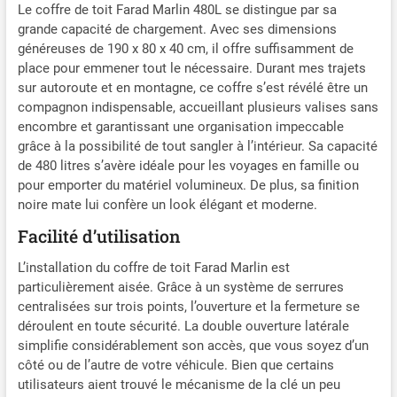
Garantie 5 ans. Farad Quick
Le coffre de toit Farad Marlin 480L se distingue par sa
Fix inclus. Les coffres de
grande capacité de chargement. Avec ses dimensions
toit Farad s'adaptent à
généreuses de 190 x 80 x 40 cm, il offre suffisamment de
toutes les barres jusqu'à 8,5
place pour emmener tout le nécessaire. Durant mes trajets
cm de large. Toutes les
sur autoroute et en montagne, ce coffre s’est révélé être un
couleurs sont toujours
compagnon indispensable, accueillant plusieurs valises sans
disponibles en stock.
encombre et garantissant une organisation impeccable
grâce à la possibilité de tout sangler à l’intérieur. Sa capacité
de 480 litres s’avère idéale pour les voyages en famille ou
pour emporter du matériel volumineux. De plus, sa finition
noire mate lui confère un look élégant et moderne.
Facilité d’utilisation
L’installation du coffre de toit Farad Marlin est
particulièrement aisée. Grâce à un système de serrures
centralisées sur trois points, l’ouverture et la fermeture se
déroulent en toute sécurité. La double ouverture latérale
simplifie considérablement son accès, que vous soyez d’un
côté ou de l’autre de votre véhicule. Bien que certains
utilisateurs aient trouvé le mécanisme de la clé un peu