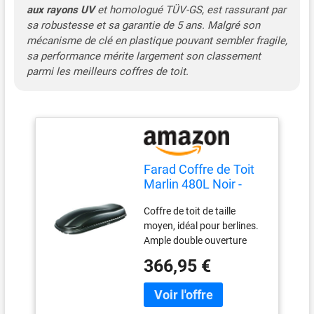
aux rayons UV
et homologué TÜV-GS, est rassurant par
sa robustesse et sa garantie de 5 ans. Malgré son
mécanisme de clé en plastique pouvant sembler fragile,
sa performance mérite largement son classement
parmi les meilleurs coffres de toit.
Farad Coffre de Toit
Marlin 480L Noir -
Double Ouverture
Coffre de toit de taille
Latérale,
moyen, idéal pour berlines.
Homologation TÜV-
Ample double ouverture
GS, Garantie 5 Ans -
latérale. Réalisé avec un
Serrures centralisées
366,95 €
matériau antichoc et anti-
sur 3 Points avec clés
éclats, résistant aux rayons
de sécurité -
UV. Equipé d'une clé antivol
Résistant aux Rayons