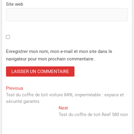
Site web
Enregistrer mon nom, mon e-mail et mon site dans le
navigateur pour mon prochain commentaire.
Navigation
Previous
Previous
post:
Test du coffre de toit voiture 849L imperméable : espace et
de
sécurité garantis
l’article
Next
Next
post:
Test du coffre de toit Reef 580 noir