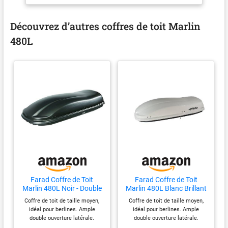
brevetée. Verrouillage
UV
centralisé à 3 points sur
chaque côté. Approuvé par
Découvrez d’autres coffres de toit Marlin
TÜV-GS et City-Crash.
480L
Garantie 5 ans. Farad Quick
Fix inclus. Les coffres de
toit Farad s'adaptent à
toutes les barres jusqu'à 8,5
cm de large. Toutes les
couleurs sont toujours
disponibles en stock.
Farad Coffre de Toit
Farad Coffre de Toit
Marlin 480L Noir - Double
Marlin 480L Blanc Brillant
Ouverture Latérale,
- Double Ouverture
Coffre de toit de taille moyen,
Coffre de toit de taille moyen,
Homologation TÜV-GS,
Latérale, Homologation
idéal pour berlines. Ample
idéal pour berlines. Ample
Garantie 5 Ans - Serrures
TÜV-GS, Garantie 5 Ans -
double ouverture latérale.
double ouverture latérale.
centralisées sur 3 Points
Serrures centralisées sur
Réalisé avec un matériau
Réalisé avec un matériau