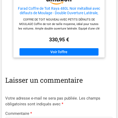
Farad Coffre de Toit Raya 480L Noir métallisé avec
défauts de Moulage - Double Ouverture Latérale,
Homologation TÜV-GS, Garantie 5 Ans, Serrure
COFFRE DE TOIT NOUVEAU AVEC PETITS DÉFAUTS DE
centralisée avec clés de sécurité
MOULAGE Coffre de toit de taille moyenne, idéal pour toutes
les voitures. Ample double ouverture latérale. Equipé d'une clé
antivol brevetée. Verrouillage centralisé à 3 points sur chaque
côté. Approuvé par TÜV-GS et City-Crash. Garantie 5 ans. Farad
330,95 €
Quick Fix inclus. Les coffres de toit Farad s'adaptent à toutes
les barres jusqu'à 8,5 cm de large.
Laisser un commentaire
Votre adresse e-mail ne sera pas publiée.
Les champs
obligatoires sont indiqués avec
*
Commentaire
*