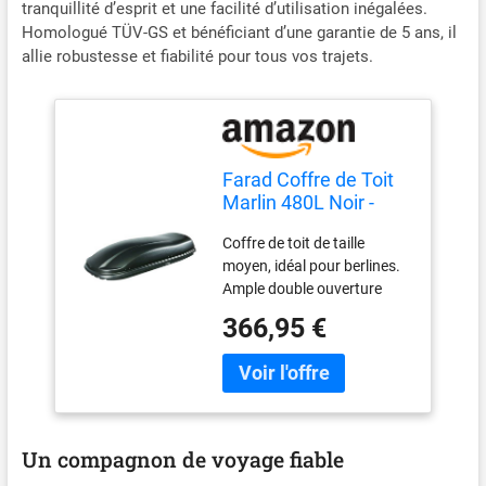
tranquillité d’esprit et une facilité d’utilisation inégalées.
Homologué TÜV-GS et bénéficiant d’une garantie de 5 ans, il
allie robustesse et fiabilité pour tous vos trajets.
Farad Coffre de Toit
Marlin 480L Noir -
Double Ouverture
Coffre de toit de taille
Latérale,
moyen, idéal pour berlines.
Homologation TÜV-
Ample double ouverture
GS, Garantie 5 Ans -
latérale. Réalisé avec un
Serrures centralisées
366,95 €
matériau antichoc et anti-
sur 3 Points avec clés
éclats, résistant aux rayons
de sécurité -
UV. Equipé d'une clé antivol
Résistant aux Rayons
brevetée. Verrouillage
UV
centralisé à 3 points sur
chaque côté. Approuvé par
Un compagnon de voyage fiable
TÜV-GS et City-Crash.