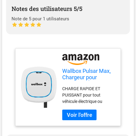
Notes des utilisateurs 5/5
Note de 5 pour 1 utilisateurs
Wallbox Pulsar Max,
Chargeur pour
Véhicules Électriques
CHARGE RAPIDE ET
(11 KW, Type 2, Wi-FI,
PUISSANT pour tout
Bluetooth, OCPP,
véhicule électrique ou
Intérieur/Extérieur,
hybride. Jusqu'à 8 fois plus
5m, Installation
rapide qu'une prise
Facile), Compatible
standard. ÉCONOMISEZ DE
avec Alexa Et Google
L'ARGENT ET DE L'ÉNERGIE
Home, Blanc
- Évitez les tarifs