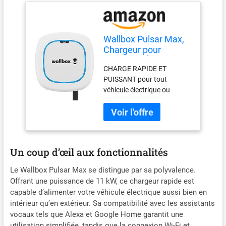
Wallbox Pulsar Max,
Chargeur pour
Véhicules Électriques
CHARGE RAPIDE ET
(11 KW, Type 2, Wi-FI,
PUISSANT pour tout
Bluetooth, OCPP,
véhicule électrique ou
Intérieur/Extérieur,
hybride. Jusqu'à 8 fois plus
5m, Installation
rapide qu'une prise
Facile), Compatible
standard. ÉCONOMISEZ DE
avec Alexa Et Google
L'ARGENT ET DE L'ÉNERGIE
Home, Blanc
- Évitez les tarifs
Un coup d’œil aux fonctionnalités
énergétiques élevés et
rechargez lorsque l'énergie
Le Wallbox Pulsar Max se distingue par sa polyvalence.
est la plus propre et la
Offrant une puissance de 11 kW, ce chargeur rapide est
moins chère en définissant
capable d’alimenter votre véhicule électrique aussi bien en
des programmes de charge
intérieur qu’en extérieur. Sa compatibilité avec les assistants
en heures creuses
vocaux tels que Alexa et Google Home garantit une
directement dans
utilisation simplifiée, tandis que la connexion Wi-Fi et