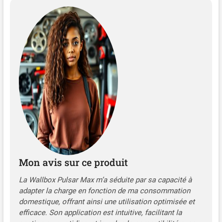
énergétiques élevés et
rechargez lorsque l'énergie
est la plus propre et la
moins chère en définissant
des programmes de charge
en heures creuses
directement dans
l'application myWallbox.
Installation Facile- La
conception simple du
montage mural et la
protection intégrée contre
les défauts PEN réduisent le
temps et les coûts
d'installation. Aucune tige
Mon avis sur ce produit
de mise à la terre n'est
nécessaire. PROTECTION
La Wallbox Pulsar Max m’a séduite par sa capacité à
contre les intempéries et la
adapter la charge en fonction de ma consommation
poussière. Parfait pour une
domestique, offrant ainsi une utilisation optimisée et
installation à l'intérieur ou à
efficace. Son application est intuitive, facilitant la
l'extérieur, avec une finition