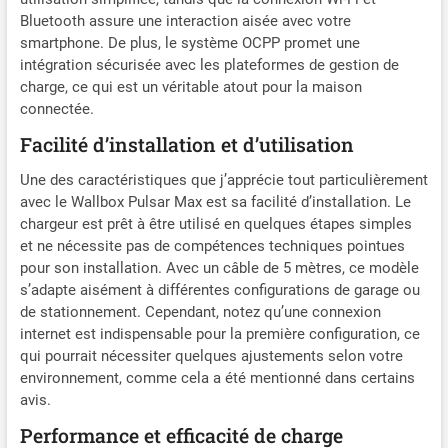
l'application myWallbox.
Bluetooth assure une interaction aisée avec votre
Installation Facile- La
smartphone. De plus, le système OCPP promet une
conception simple du
intégration sécurisée avec les plateformes de gestion de
montage mural et la
charge, ce qui est un véritable atout pour la maison
protection intégrée contre
connectée.
les défauts PEN réduisent le
temps et les coûts
Facilité d’installation et d’utilisation
d'installation. Aucune tige
de mise à la terre n'est
Une des caractéristiques que j’apprécie tout particulièrement
nécessaire. PROTECTION
avec le Wallbox Pulsar Max est sa facilité d’installation. Le
contre les intempéries et la
chargeur est prêt à être utilisé en quelques étapes simples
poussière. Parfait pour une
et ne nécessite pas de compétences techniques pointues
installation à l'intérieur ou à
pour son installation. Avec un câble de 5 mètres, ce modèle
l'extérieur, avec une finition
s’adapte aisément à différentes configurations de garage ou
mate premium résistante
de stationnement. Cependant, notez qu’une connexion
aux rayures. CHARGEMENT
internet est indispensable pour la première configuration, ce
SOLAIRE POSSIBLE - Tirez
qui pourrait nécessiter quelques ajustements selon votre
pleinement parti de vos
environnement, comme cela a été mentionné dans certains
panneaux solaires en
avis.
rechargeant votre surplus
d'énergie propre.
Performance et efficacité de charge