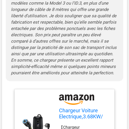
modèles comme la Model 3 ou l’ID.3, en plus d’une
VDLPOWERVP est fourni
longueur de câble de 8 mètres qui offre une grande
avec un câble TPU industriel
liberté d’utilisation. Je dois souligner que sa qualité de
de haute qualité de 5mètres
fabrication est respectable, bien qu’elle semble parfois
et bénéficie de 8 niveaux de
entachée par des problèmes ponctuels avec les fiches
protection électrique.
électriques. Son prix peut paraître un peu élevé
Étanche à l'eau et à la
comparé à d’autres offres sur le marché, mais il se
poussière (IP65), il
distingue par la praticité de son sac de transport inclus
fonctionne parfaitement
dans divers
ainsi que par une utilisation ultrasimple au quotidien.
environnements,
En somme, ce chargeur présente un excellent rapport
garantissant une charge en
simplicité-efficacité même si quelques points mineurs
toute sécurité et protégeant
pourraient être améliorés pour atteindre la perfection.
ainsi votre véhicule et vous-
même. 【Compatibilité
Universelle】Notre
chargeur portable pour
véhicules électriques est
compatible avec tous les
Chargeur Voiture
véhicules électriques et
Electrique,3.68KW/
hybrides rechargeables de
8M EV Chargeur Type
type 2. Conforme à la
【Chargeur
2, Cable Recharge