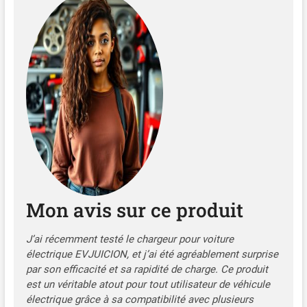
la maison ou en
déplacement, vous
trouverez rapidement une
prise adaptée pour
recharger votre véhicule,
pour plus de praticité.
【Brancher et Charger】
Pas de boutons ni de
réglages compliqués pour
démarrer la charge : plus
simple et plus intuitif !
Branchez simplement le
chargeur voiture électrique
pour lancer instantanément
Mon avis sur ce produit
la charge jusqu'à 16 A. Trois
voyants lumineux sur le
panneau vous permettent
J’ai récemment testé le chargeur pour voiture
de suivre facilement l'état
électrique EVJUICION, et j’ai été agréablement surprise
de la charge. 【Étanchéité
par son efficacité et sa rapidité de charge. Ce produit
IP65 et protections
est un véritable atout pour tout utilisateur de véhicule
multiples】Le chargeur
électrique grâce à sa compatibilité avec plusieurs
pour véhicules électriques