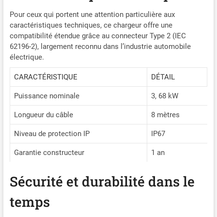
dans divers
environnements,
Pour ceux qui portent une attention particulière aux
garantissant une charge en
caractéristiques techniques, ce chargeur offre une
toute sécurité et protégeant
compatibilité étendue grâce au connecteur Type 2 (IEC
ainsi votre véhicule et vous-
62196-2), largement reconnu dans l’industrie automobile
même. 【Compatibilité
électrique.
Universelle】Notre
chargeur portable pour
CARACTÉRISTIQUE
DÉTAIL
véhicules électriques est
compatible avec tous les
Puissance nominale
3, 68 kW
véhicules électriques et
hybrides rechargeables de
Longueur du câble
8 mètres
type 2. Conforme à la
Niveau de protection IP
IP67
norme européenne IEC
62196-2. Ce câble de
Garantie constructeur
1 an
recharge pour véhicules
électriques de type 2 est
compatible avec les
Sécurité et durabilité dans le
modèles Peugeot, Dacia
Spring, Tesla, Fiat, Renault,
temps
Leapmotor, BYD, MG4,
Volvo, BMW et autres.