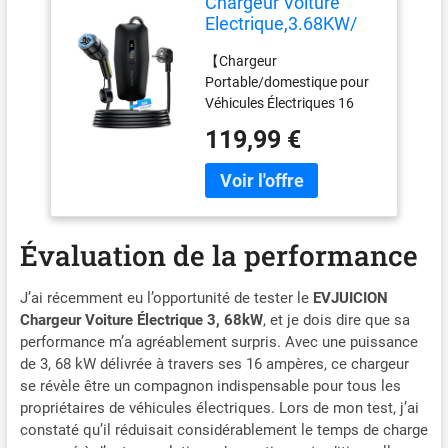
Chargeur Voiture
Electrique,3.68KW/
8M EV Chargeur Type
【Chargeur
2, Cable Recharge
Portable/domestique pour
Véhicule Electrique
Véhicules Électriques 16
16A avec EU Schuko
A】Le chargeur
Prise, Borne de
119,99 €
VDLPOWERVP est équipé
Recharge
d'une prise Schuko
Monophasé IP65,
européenne de 16 A et
Compatible avec E-
délivre une puissance de
208, Model Y/3,ID.3,
charge maximale de 3,68
ID.4
Évaluation de la performance
kW par heure. Que ce soit à
la maison ou en
déplacement, vous
J’ai récemment eu l’opportunité de tester le
EVJUICION
trouverez rapidement une
Chargeur Voiture Électrique 3, 68kW
, et je dois dire que sa
prise adaptée pour
performance m’a agréablement surpris. Avec une puissance
recharger votre véhicule,
de 3, 68 kW délivrée à travers ses 16 ampères, ce chargeur
pour plus de praticité.
se révèle être un compagnon indispensable pour tous les
【Brancher et Charger】
propriétaires de véhicules électriques. Lors de mon test, j’ai
Pas de boutons ni de
constaté qu’il réduisait considérablement le temps de charge
réglages compliqués pour