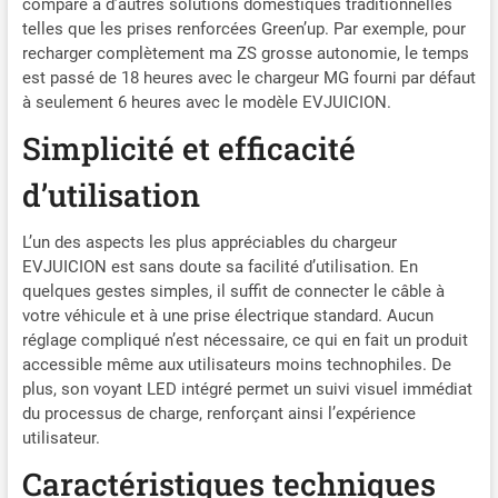
comparé à d’autres solutions domestiques traditionnelles
démarrer la charge : plus
telles que les prises renforcées Green’up. Par exemple, pour
simple et plus intuitif !
recharger complètement ma ZS grosse autonomie, le temps
Branchez simplement le
est passé de 18 heures avec le chargeur MG fourni par défaut
chargeur voiture électrique
à seulement 6 heures avec le modèle EVJUICION.
pour lancer instantanément
la charge jusqu'à 16 A. Trois
Simplicité et efficacité
voyants lumineux sur le
panneau vous permettent
d’utilisation
de suivre facilement l'état
de la charge. 【Étanchéité
L’un des aspects les plus appréciables du chargeur
IP65 et protections
EVJUICION est sans doute sa facilité d’utilisation. En
multiples】Le chargeur
quelques gestes simples, il suffit de connecter le câble à
pour véhicules électriques
votre véhicule et à une prise électrique standard. Aucun
VDLPOWERVP est fourni
réglage compliqué n’est nécessaire, ce qui en fait un produit
avec un câble TPU industriel
de haute qualité de 5mètres
accessible même aux utilisateurs moins technophiles. De
et bénéficie de 8 niveaux de
plus, son voyant LED intégré permet un suivi visuel immédiat
protection électrique.
du processus de charge, renforçant ainsi l’expérience
Étanche à l'eau et à la
utilisateur.
poussière (IP65), il
Caractéristiques techniques
fonctionne parfaitement