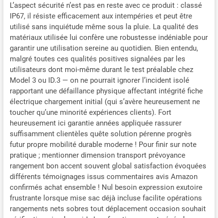
L’aspect sécurité n’est pas en reste avec ce produit : classé
【Contenu de l'emballage et
IP67, il résiste efficacement aux intempéries et peut être
Garantie】Chargeur pour
utilisé sans inquiétude même sous la pluie. La qualité des
véhicule électrique
matériaux utilisée lui confère une robustesse indéniable pour
VDLPOWERVP de type 2
garantir une utilisation sereine au quotidien. Bien entendu,
(norme européenne
malgré toutes ces qualités positives signalées par les
Schuko) x1, manuel
utilisateurs dont moi-même durant le test préalable chez
d'utilisation x1.
Model 3 ou ID.3 — on ne pourrait ignorer l’incident isolé
VDLPOWERVP offre une
rapportant une défaillance physique affectant intégrité fiche
garantie constructeur d'un
an. Veuillez contacter le
électrique chargement initial (qui s’avère heureusement ne
service client pour
toucher qu’une minorité expériences clients). Fort
enregistrer votre garantie et
heureusement ici garantie années appliquée rassurer
obtenir un support de
suffisamment clientèles quête solution pérenne progrès
fixation ou une extension de
futur propre mobilité durable moderne ! Pour finir sur note
garantie.
pratique ; mentionner dimension transport prévoyance
rangement bon accent souvent global satisfaction évoquées
différents témoignages issus commentaires avis Amazon
confirmés achat ensemble ! Nul besoin expression exutoire
frustrante lorsque mise sac déjà incluse facilite opérations
rangements nets sobres tout déplacement occasion souhait