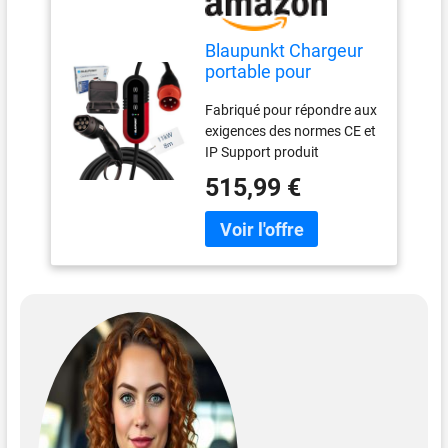
Blaupunkt Chargeur
portable pour
véhicule électrique
Fabriqué pour répondre aux
400 V Type 2
exigences des normes CE et
IP Support produit
Européen Haute qualité et
515,99 €
finition