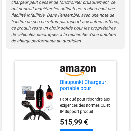
chargeur peut cesser de fonctionner brusquement, ce
qui pourrait inquiéter les utilisateurs recherchant une
fiabilité infaillible. Dans l’ensemble, avec une note de
fiabilité un peu en retrait par rapport aux autres critères,
ce produit reste un choix solide pour les propriétaires
de véhicules électriques à la recherche d’une solution
de charge performante au quotidien.
Blaupunkt Chargeur
portable pour
véhicule électrique
Fabriqué pour répondre aux
400 V Type 2
exigences des normes CE et
IP Support produit
Européen Haute qualité et
515,99 €
finition