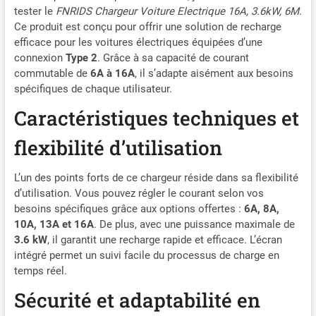
vous pouvez recharger en
tester le
FNRIDS Chargeur Voiture Electrique 16A, 3.6kW, 6M
.
consommant peu
Ce produit est conçu pour offrir une solution de recharge
d'électricité, ce qui vous
efficace pour les voitures électriques équipées d’une
permet d'économiser du
connexion
Type 2
. Grâce à sa capacité de courant
temps et de l'argent. SÛR &
commutable de
6A à 16A
, il s’adapte aisément aux besoins
FIABLE : Notre chargeur de
spécifiques de chaque utilisateur.
voiture électrique peut
Caractéristiques techniques et
protéger votre voiture
contre les
flexibilité d’utilisation
surtensions/sous-tensions,
la surchauffe, les
surintensités/sous-
L’un des points forts de ce chargeur réside dans sa flexibilité
courants, les fuites, les
d’utilisation. Vous pouvez régler le courant selon vos
courts-circuits, les
besoins spécifiques grâce aux options offertes :
6A, 8A,
surtensions, les coups de
10A, 13A et 16A
. De plus, avec une puissance maximale de
foudre, les dommages à la
3.6 kW
, il garantit une recharge rapide et efficace. L’écran
terre, et plus encore. Avec
intégré permet un suivi facile du processus de charge en
un indice d'étanchéité IP65
temps réel.
et une plage de température
de travail de -30℃ à 50℃,
Sécurité et adaptabilité en
il résistera à divers