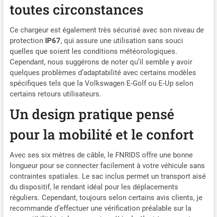
environnements de charge
toutes circonstances
intérieurs et extérieurs et
aux diverses conditions
Ce chargeur est également très sécurisé avec son niveau de
météorologiques extrêmes.
protection
IP67
, qui assure une utilisation sans souci
STURDY AND DURABLE : La
quelles que soient les conditions météorologiques.
résistance aux chocs de
Cependant, nous suggérons de noter qu’il semble y avoir
notre chargeur ev rating
quelques problèmes d’adaptabilité avec certains modèles
jusqu'à IK10, même si le
spécifiques tels que la Volkswagen E-Golf ou E-Up selon
chargeur est
accidentellement écrasé par
certains retours utilisateurs.
une voiture, vous pouvez
Un design pratique pensé
toujours le faire sans vous
soucier de l'endommager.
pour la mobilité et le confort
Le câble est fabriqué avec
plus de 99,5 % de cuivre pur
et offre une conductivité
Avec ses six mètres de câble, le FNRIDS offre une bonne
supérieure, une charge
longueur pour se connecter facilement à votre véhicule sans
rapide et des capacités
contraintes spatiales. Le sac inclus permet un transport aisé
d'étanchéité, tout en
du dispositif, le rendant idéal pour les déplacements
minimisant la génération de
réguliers. Cependant, toujours selon certains avis clients, je
chaleur, ce qui garantit que
recommande d’effectuer une vérification préalable sur la
vous pouvez charger votre