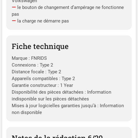
Volkswagen
de prises de charge.
le bouton de changement d’ampérage ne fonctionne
CONTACTEZ-NOUS À TOUT
pas
MOMENT : VDL POWER a
la charge ne démarre pas
pour objectif de devenir le
leader dans le domaine de
la recharge des véhicules
électriques et de fournir aux
Fiche technique
utilisateurs de VE des
solutions de recharge
Marque : FNRIDS
fiables et respectueuses de
Connexions : Type 2
l'environnement. Si vous
Distance focale : Type 2
avez des questions ou des
Appareils compatibles : Type 2
hésitations avant l'achat ou
Garantie constructeur : 1 Year
pendant l'utilisation, nous
Disponibilité des pièces détachées : Information
aimerions entendre votre
indisponible sur les pièces détachées
voix et les résoudre pour
Mises à jour logicielles garanties jusqu’à : Information
vous dans les 24 heures.
non disponible