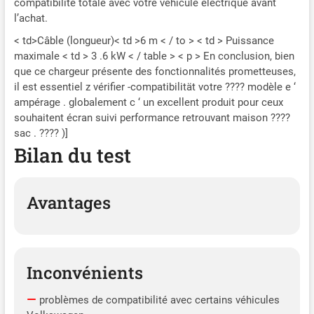
compatibilité totale avec votre véhicule électrique avant
véhicule électrique en toute
l’achat.
confiance. LARGE
< td>Câble (longueur)< td >6 m < / to > < td > Puissance
COMPATIBILITÉ : Le câble
maximale < td > 3 .6 kW < / table > < p > En conclusion, bien
de chargement de voiture
que ce chargeur présente des fonctionnalités prometteuses,
est compatible avec
presque tous les modèles
il est essentiel z vérifier -compatibilität votre ???? modèle e ‘
européens dotés de ports
ampérage . globalement c ‘ un excellent produit pour ceux
de chargement de type 2
souhaitent écran suivi performance retrouvant maison ????
(conformes à la norme
sac . ???? )]
IEC62196-2), il peut charger
Bilan du test
un large éventail de
marques de véhicules. Il est
livré avec un câble de
Avantages
charge de 5 mètres, qui
augmente
considérablement la
distance entre votre voiture
et la prise de courant, ce qui
Inconvénients
vous permet de recharger
votre voiture dans de
problèmes de compatibilité avec certains véhicules
nombreux endroits équipés