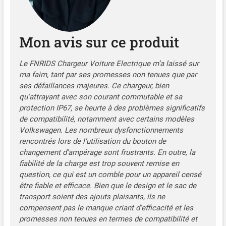
protéger votre voiture
contre les
surtensions/sous-tensions,
Mon avis sur ce produit
la surchauffe, les
surintensités/sous-
courants, les fuites, les
Le FNRIDS Chargeur Voiture Electrique m’a laissé sur
courts-circuits, les
ma faim, tant par ses promesses non tenues que par
surtensions, les coups de
ses défaillances majeures. Ce chargeur, bien
foudre, les dommages à la
qu’attrayant avec son courant commutable et sa
terre, et plus encore. Avec
protection IP67, se heurte à des problèmes significatifs
un indice d'étanchéité IP65
de compatibilité, notamment avec certains modèles
et une plage de température
Volkswagen. Les nombreux dysfonctionnements
de travail de -30℃ à 50℃,
rencontrés lors de l’utilisation du bouton de
il résistera à divers
changement d’ampérage sont frustrants. En outre, la
environnements de charge
fiabilité de la charge est trop souvent remise en
intérieurs et extérieurs et
question, ce qui est un comble pour un appareil censé
aux diverses conditions
être fiable et efficace. Bien que le design et le sac de
météorologiques extrêmes.
transport soient des ajouts plaisants, ils ne
STURDY AND DURABLE : La
compensent pas le manque criant d’efficacité et les
résistance aux chocs de
promesses non tenues en termes de compatibilité et
notre chargeur ev rating