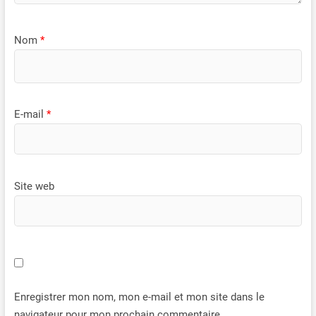
tandis que l’écran LCD haute
vous dans les 24 heures.
luminosité reste parfaitement
lisible même en plein soleil.
Nom
*
E-mail
*
Site web
Enregistrer mon nom, mon e-mail et mon site dans le
navigateur pour mon prochain commentaire.