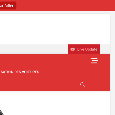
ir l'offre
utomobile
OBILE D'OCCASION
Live Update
M
e
n
ISATION DES VOITURES
u
B
u
t
t
o
n