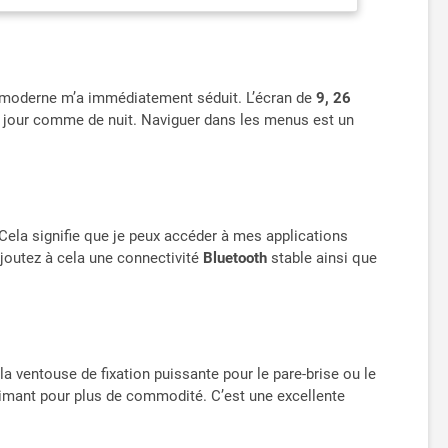
urité et une efficacité accrues. Le mode
te TF de 64 Go 【Plusieurs Options de Sortie Audio】
films via BT, radio FM, entrée AUX, Airplay, Android Cast
e connectivité de voiture 【CGSGDK Service Client 】
fficace, ainsi qu'un excellent service client. Pour toute
n moderne m’a immédiatement séduit. L’écran de
9, 26
acter directement ou consulter le manuel d'utilisation.
n jour comme de nuit. Naviguer dans les menus est un
 Cela signifie que je peux accéder à mes applications
Ajoutez à cela une connectivité
Bluetooth
stable ainsi que
 la ventouse de fixation puissante pour le pare-brise ou le
r aimant pour plus de commodité. C’est une excellente