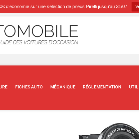
0€ d'économie sur une sélection de pneus Pirelli jusqu'au 31/07
Vo
Occasion A
BLOG SPÉCIALISTE DE L'AUTOM
URE
FICHES AUTO
MÉCANIQUE
RÉGLEMENTATION
UTIL