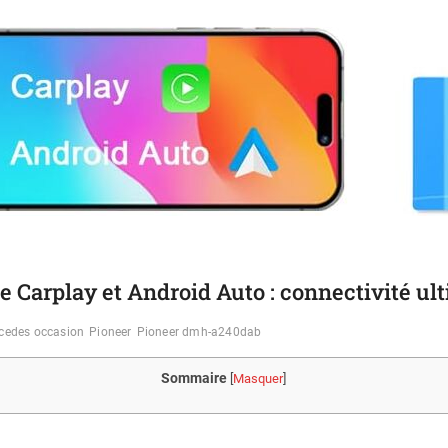
ple Carplay et Android Auto : connectivité ul
cedes occasion
Pioneer
Pioneer dmh-a240dab
Sommaire
[
Masquer
]