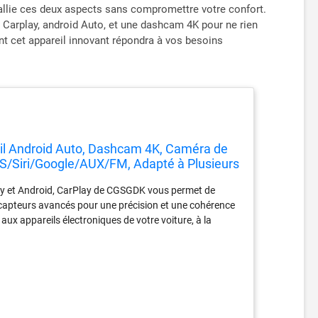
 allie ces deux aspects sans compromettre votre confort.
 Carplay, android Auto, et une dashcam 4K pour ne rien
nt cet appareil innovant répondra à vos besoins
Fil Android Auto, Dashcam 4K, Caméra de
PS/Siri/Google/AUX/FM, Adapté à Plusieurs
ay et Android, CarPlay de CGSGDK vous permet de
 capteurs avancés pour une précision et une cohérence
aux appareils électroniques de votre voiture, à la
ions et à bien d'autres fonctions 【BT Stéréo et
s libres de la navigation, des appels, de la
ple CarPlay et Android Auto, se synchronisant avec
t les cartes sur un écran plus grand et d'améliorer la
trement en boucle DVR】 L'écran tactile HD IPS de
 avant 4K et d'une caméra arrière étanche 1080p, il