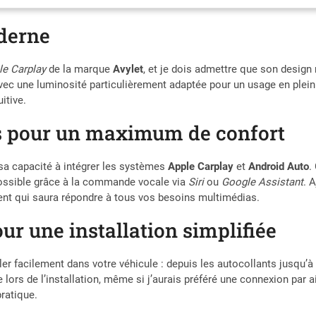
permet d'afficher simultanément les images avant et arrière, pour une séc
d'enregistrement s'active automatiquement lors de l'insertion d'une car
oderne
Écoutez de la musique, des podcasts, des livres audio, des vidéos ou des 
ou mise en miroir d'écran MirrorLink, vous apporte l'expérience ultime d
Nous mettons à votre disposition une équipe technique professionnelle et e
ple Carplay
de la marque
Avylet
, et je dois admettre que son desig
question concernant l'installation ou l'utilisation, vous pouvez nous cont
avec une luminosité particulièrement adaptée pour un usage en plei
Nous vous répondrons sous 12 heures
uitive.
es pour un maximum de confort
 sa capacité à intégrer les systèmes
Apple Carplay
et
Android Auto
.
possible grâce à la commande vocale via
Siri
ou
Google Assistant
. 
lent qui saura répondre à tous vos besoins multimédias.
ur une installation simplifiée
aller facilement dans votre véhicule : depuis les autocollants jusqu’à
re lors de l’installation, même si j’aurais préféré une connexion pa
pratique.