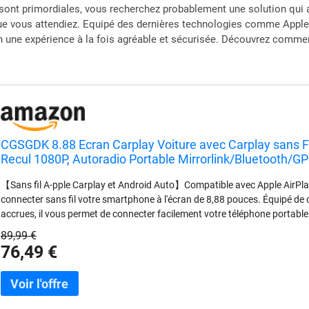
 sont primordiales, vous recherchez probablement une solution qui
e que vous attendiez. Equipé des dernières technologies comme Apple
 en une expérience à la fois agréable et sécurisée. Découvrez comme
CGSGDK 8.88 Ecran Carplay Voiture avec Carplay sans 
Recul 1080P, Autoradio Portable Mirrorlink/Bluetooth/G
Véhicules
【Sans fil A-pple Carplay et Android Auto】Compatible avec Apple AirPl
connecter sans fil votre smartphone à l'écran de 8,88 pouces. Équipé de
accrues, il vous permet de connecter facilement votre téléphone portable 
navigation GPS, à Siri, à la lecture de musique, à la recherche d'informat
89,99 €
Commande Vocale】Utilisez Siri ou Google Assistant pour un contrôle main
76,49 €
messagerie et du multimédia ; l'écran tactile s'intègre parfaitement à Ap
Apple Maps, Google Maps et Waze, vous permettant de visualiser facilemen
sécurité de conduite 【Caméra avant 4K et caméra arrière 1080p/Enregis
8,88 pouces offre une fonction d'affichage partagé. Équipé d'une caméra