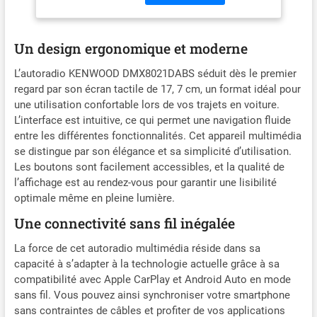
arrière amovibles pour les
FM/AM/Dab+,
données audio et vidéo
Bluetooth Appels
(formats MPEG1/2/4 H.
Mains Libres et
Un design ergonomique et moderne
264, WMV, FLAC, WAV, AAC,
Streaming Audio.
WMA et MP3) ; Lecture
L’autoradio KENWOOD DMX8021DABS séduit dès le premier
audio Hi-Res (WAV et FLAC.
regard par son écran tactile de 17, 7 cm, un format idéal pour
- Fichiers USB. Jusqu'à 192
une utilisation confortable lors de vos trajets en voiture.
kHz/24 bits). Processeur de
L’interface est intuitive, ce qui permet une navigation fluide
son numérique avec
entre les différentes fonctionnalités. Cet appareil multimédia
égaliseur graphique 13
se distingue par son élégance et sa simplicité d’utilisation.
bandes, Digital Time
Les boutons sont facilement accessibles, et la qualité de
Alignement, et réseau croisé
l’affichage est au rendez-vous pour garantir une lisibilité
numérique ; 3 sorties de
optimale même en pleine lumière.
préampli (avant, arrière,
sub) avec 5 volts, 4 x 50
Une connectivité sans fil inégalée
watts de puissance de
sortie Récepteur radio
La force de cet autoradio multimédia réside dans sa
numérique intégré avec
capacité à s’adapter à la technologie actuelle grâce à sa
commutation
compatibilité avec Apple CarPlay et Android Auto en mode
ininterrompue entre DAB+
sans fil. Vous pouvez ainsi synchroniser votre smartphone
et FM , fonction diaporama ;
sans contraintes de câbles et profiter de vos applications