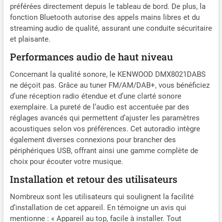
Kit mains libres Bluetooth
préférées directement depuis le tableau de bord. De plus, la
pour mains libres (HFP 1. 7)
fonction Bluetooth autorise des appels mains libres et du
& A2DP (dont AVRCP 1. 5)
streaming audio de qualité, assurant une conduite sécuritaire
avec microphone filaire ;
et plaisante.
Connexion de 2 téléphones
en simultanné ; Streaming
Performances audio de haut niveau
audio Bluetooth pour
appareils Android et iOS
Concernant la qualité sonore, le KENWOOD DMX8021DABS
Compatible Apple CarPlay
ne déçoit pas. Grâce au tuner FM/AM/DAB+, vous bénéficiez
sans fil et Android Auto
d’une réception radio étendue et d’une clarté sonore
Sans fil pour connecter un
exemplaire. La pureté de l’audio est accentuée par des
smartphone compatiblel ;
réglages avancés qui permettent d’ajuster les paramètres
Compatible Mirroring
acoustiques selon vos préférences. Cet autoradio intègre
(duplication de l'écran du
également diverses connexions pour brancher des
smartphone su l'écran de
périphériques USB, offrant ainsi une gamme complète de
l'autoradio avec contrôle
choix pour écouter votre musique.
bidrectionnel) sans fil
Installation et retour des utilisateurs
Android pour les
smartphones Android
Nombreux sont les utilisateurs qui soulignent la facilité
compatibles ; Contrôle
d’installation de cet appareil. En témoigne un avis qui
iPod/iPhone* via USB avec
mentionne : « Appareil au top, facile à installer. Tout
fonction de charge jusqu'à