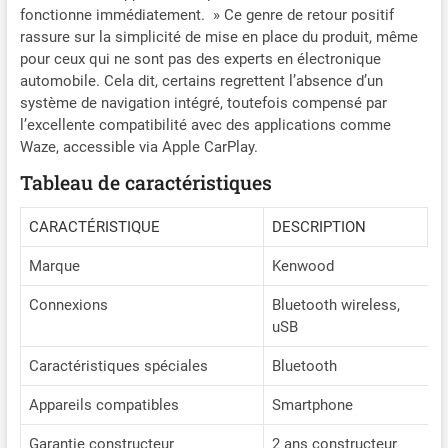
fonctionne immédiatement. » Ce genre de retour positif
3A Chassis court,
rassure sur la simplicité de mise en place du produit, même
profondeur réduite de
l'autoradio = installation
pour ceux qui ne sont pas des experts en électronique
facile- 4 entrées caméra,
automobile. Cela dit, certains regrettent l’absence d’un
lignes de stationnement
système de navigation intégré, toutefois compensé par
réglables pour caméra de
l’excellente compatibilité avec des applications comme
recul, compatible avec les
Waze, accessible via Apple CarPlay.
télécommandes au volant
Tableau de caractéristiques
Inclus dans la boite :
Autoradio, cadre de
montage, antenne GPS,
CARACTÉRISTIQUE
DESCRIPTION
câble USB, faisceau de
Marque
Kenwood
câbles ISO, microphone
déporté avec câble,
Connexions
Bluetooth wireless,
crochets de déverrouillage
uSB
Caractéristiques spéciales
Bluetooth
Appareils compatibles
Smartphone
Garantie constructeur
2 ans constructeur