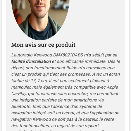
Alignement, et réseau croisé
numérique ; 3 sorties de
préampli (avant, arrière,
sub) avec 5 volts, 4 x 50
watts de puissance de
sortie Récepteur radio
numérique intégré avec
Mon avis sur ce produit
commutation
ininterrompue entre DAB+
L’autoradio Kenwood DMX8021DABS m’a séduit par sa
et FM , fonction diaporama ;
facilité d’installation
et son efficacité immédiate. Dès le
Kit mains libres Bluetooth
départ, son fonctionnement fluide m’a convaincu que
pour mains libres (HFP 1. 7)
c’est un produit qui tient ses promesses. Avec un écran
& A2DP (dont AVRCP 1. 5)
tactile de 17, 7 cm, il est non seulement plaisant à
avec microphone filaire ;
manipuler, mais également très compatible avec Apple
Connexion de 2 téléphones
CarPlay, qui fonctionne sans encombre, me permettant
en simultanné ; Streaming
une intégration parfaite de mon smartphone via
audio Bluetooth pour
appareils Android et iOS
Bluetooth. Bien que l’absence d’un système de
Compatible Apple CarPlay
navigation intégré soit un bémol, et que l’application de
sans fil et Android Auto
navigation Kenwood ne soit pas à la hauteur, le reste
Sans fil pour connecter un
des fonctionnalités, au regard de son rapport
smartphone compatiblel ;