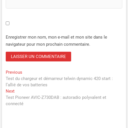
Enregistrer mon nom, mon e-mail et mon site dans le
navigateur pour mon prochain commentaire.
Navigation
Previous
Previous
post:
Test du chargeur et démarreur telwin dynamic 420 start :
de
l’allié de vos batteries
l’article
Next
Next
post:
Test Pioneer AVIC-Z730DAB : autoradio polyvalent et
connecté