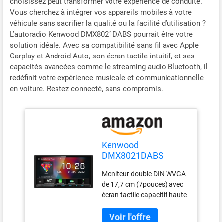
choisissez peut transformer votre expérience de conduite.
Vous cherchez à intégrer vos appareils mobiles à votre
véhicule sans sacrifier la qualité ou la facilité d’utilisation ?
L’autoradio Kenwood DMX8021DABS pourrait être votre
solution idéale. Avec sa compatibilité sans fil avec Apple
Carplay et Android Auto, son écran tactile intuitif, et ses
capacités avancées comme le streaming audio Bluetooth, il
redéfinit votre expérience musicale et communicationnelle
en voiture. Restez connecté, sans compromis.
Kenwood
DMX8021DABS
Autoradio
Moniteur double DIN WVGA
Multimedia, Wireless
de 17,7 cm (7pouces) avec
Apple Carplay,
écran tactile capacitif haute
Wireless Android
brillance. surface d'écran
Auto, Ecran Tactile
antireflet; deux câbles USB
17,7 cm, Tuner