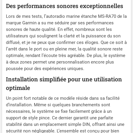
zones L'intégration Fusion-
Des performances sonores exceptionnelles
Link vous permet de
contrôler votre musique à
Lors de mes tests, l’autoradio marine étanche MS-RA70 de la
partir d'un appareil
marque Garmin a su me séduire par ses performances
intelligent compatible ou
sonores de haute qualité. En effet, nombreux sont les
d'une montre Garmin Indice
utilisateurs qui soulignent la clarté et la puissance du son
d'étanchéité IPX7
diffusé, et je ne peux que confirmer ces éloges. Que ce soit à
l’arrêt dans le port ou en pleine mer, la qualité sonore reste
optimale, rendant l’écoute très agréable. De plus, le système
à deux zones permet une personnalisation encore plus
poussée pour des expériences uniques.
Installation simplifiée pour une utilisation
optimale
Un point fort notable de ce modèle réside dans sa facilité
d’installation. Même si quelques branchements sont
nécessaires, le système se fixe facilement grâce à un
support de style pince. Ce dernier garantit une parfaite
stabilité dans un emplacement simple DIN, offrant ainsi une
sécurité non négligeable. L’ensemble est conçu pour bien