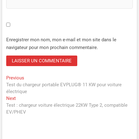
Enregistrer mon nom, mon e-mail et mon site dans le
navigateur pour mon prochain commentaire.
Navigation
Previous
Previous
post:
Test du chargeur portable EVPLUG® 11 KW pour voiture
de
électrique
l’article
Next
Next
post:
Test : chargeur voiture électrique 22KW Type 2, compatible
EV/PHEV