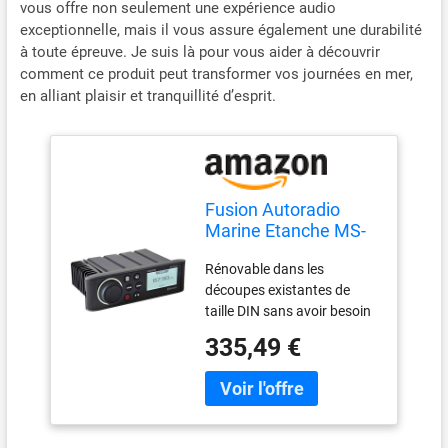
vous offre non seulement une expérience audio
exceptionnelle, mais il vous assure également une durabilité
à toute épreuve. Je suis là pour vous aider à découvrir
comment ce produit peut transformer vos journées en mer,
en alliant plaisir et tranquillité d’esprit.
Fusion Autoradio
Marine Etanche MS-
RA70
Rénovable dans les
découpes existantes de
taille DIN sans avoir besoin
de reconfigurer l'espace du
335,49 €
tableau de bord Écran LCD
monochrome brillant de 6,6
cm Réglez les niveaux audio
dans jusqu'à 2 zones audio
avec la technologie multi-