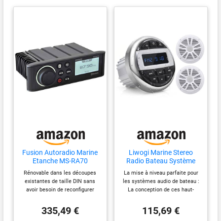
intelligent compatible ou
d'une montre Garmin Indice
d'étanchéité IPX7
Fusion Autoradio Marine
Liwogi Marine Stereo
Etanche MS-RA70
Radio Bateau Système
avec 2 Haut Parleurs
Rénovable dans les découpes
La mise à niveau parfaite pour
existantes de taille DIN sans
les systèmes audio de bateau :
avoir besoin de reconfigurer
La conception de ces haut-
l'espace du tableau de bord
parleurs marins de 6 1/2
Écran LCD monochrome brillant
pouces offre un son plus riche
335,49 €
115,69 €
de 6,6 cm Réglez les niveaux
et des basses améliorées par