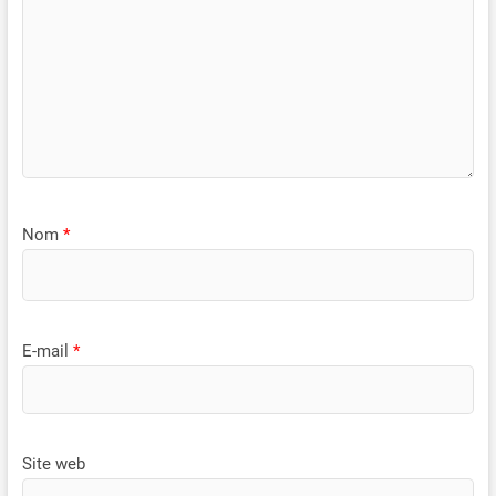
pour un plaisir fiable en mer. Le lecteur certifié IPX6 résiste aux
vis — aucune installation
projections d'eau, à la pluie et à la mer. Idéal pour bateaux,
professionnelle n'est requise
yachts et outdoor-Einsatz auf dem Wasser
Nom
*
E-mail
*
Site web