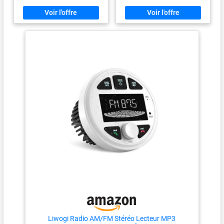
audio dans jusqu'à 2 zones
rapport aux haut-parleurs de
audio avec la technologie multi-
bateau standard, ce qui les rend
zones L'intégration Fusion-Link
idéaux pour mettre à niveau les
vous permet de contrôler votre
systèmes marins d'origine Très
musique à partir d'un appareil
fonctionnel : Radio stéréo pour
intelligent compatible ou d'une
bateau avec fonction
montre Garmin Indice
AM/FM/USB/MP3/support
d'étanchéité IPX7
sans fil, entrée audio AUX,
4×50W max. de puissance de
sortie et tension de
fonctionnement 9V-12V DC.
Rétro-éclairage LCD bleu HD,
facile à lire l'heure, la chaîne, la
liste des chansons, etc. dans
des conditions ensoleillées
Conception étanche：Le
système radio marin sans fil
est fabriqué à partir d'une
conception étanche de haute
technologie et d'un matériau
revêtu d'UV pour mieux résister
à l'environnement marin,
garantissant que vous pouvez
l'utiliser normalement dans
l'humidité, les vents forts et les
environnements salés sans
Liwogi Radio AM/FM Stéréo Lecteur MP3
vous soucier de la pénétration