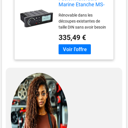
Marine Etanche MS-
RA70
Rénovable dans les
découpes existantes de
taille DIN sans avoir besoin
de reconfigurer l'espace du
335,49 €
tableau de bord Écran LCD
monochrome brillant de 6,6
cm Réglez les niveaux audio
dans jusqu'à 2 zones audio
avec la technologie multi-
zones L'intégration Fusion-
Link vous permet de
contrôler votre musique à
partir d'un appareil
intelligent compatible ou
d'une montre Garmin Indice
d'étanchéité IPX7