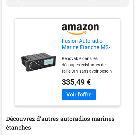
Fusion Autoradio
Marine Etanche MS-
RA70
Rénovable dans les
découpes existantes de
taille DIN sans avoir besoin
de reconfigurer l'espace du
335,49 €
tableau de bord Écran LCD
monochrome brillant de 6,6
cm Réglez les niveaux audio
dans jusqu'à 2 zones audio
avec la technologie multi-
zones L'intégration Fusion-
Découvrez d’autres autoradios marines
Link vous permet de
étanches
contrôler votre musique à
partir d'un appareil