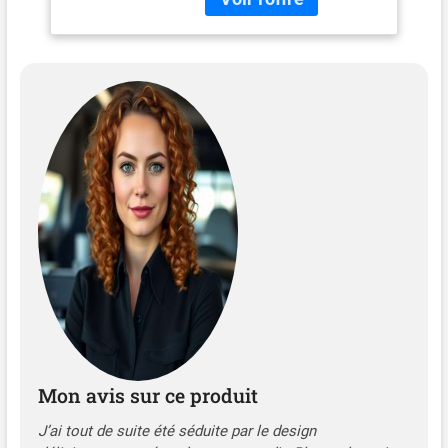
d'affichage sélectionnables
(fichier, dossier, titre, artiste,
album et heure) Supports
de données : CD-DA, CD-R,
CD-RW, USB Bluetooth
intégré (HFP, A2DP)
Microphone intégré | Port
USB et entrée auxiliaire en
façade Puissance max. 4 x
40 watts, préamplificateur
à 2 canaux Préréglages
sonores (Flat, Rock, Pop,
Classique), X-Bass
éclairage rouge des touches
Mon avis sur ce produit
J’ai tout de suite été séduite par le design