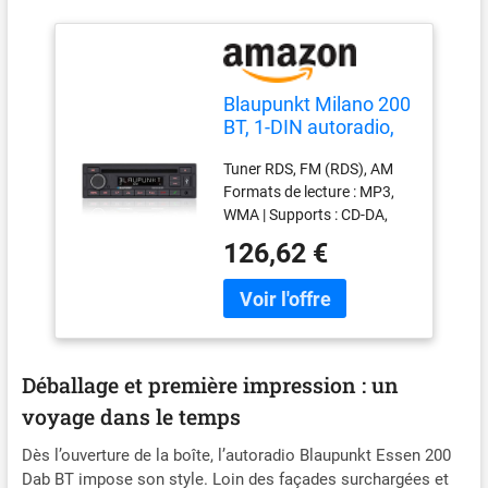
Blaupunkt Milano 200
BT, 1-DIN autoradio,
Bluetooth, CD, kit
Tuner RDS, FM (RDS), AM
Mains Libres, USB,
Formats de lecture : MP3,
entrée auxiliaire,
WMA | Supports : CD-DA,
4x40 Watts, 12V
CD-R, CD-RW, USB Lecture
126,62 €
rapide depuis une clé USB
Écran à 9 chiffres | Modes
d'affichage sélectionnables
(fichier, dossier, titre, artiste,
album et heure) Supports
de données : CD-DA, CD-R,
Déballage et première impression : un
CD-RW, USB Bluetooth
voyage dans le temps
intégré (HFP, A2DP)
Microphone intégré | Port
Dès l’ouverture de la boîte, l’autoradio Blaupunkt Essen 200
USB et entrée auxiliaire en
Dab BT impose son style. Loin des façades surchargées et