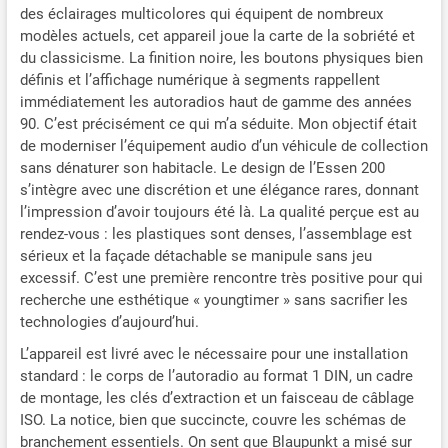
façade Puissance max. 4 x
des éclairages multicolores qui équipent de nombreux
40 watts, préamplificateur
modèles actuels, cet appareil joue la carte de la sobriété et
à 2 canaux Préréglages
du classicisme. La finition noire, les boutons physiques bien
sonores (Flat, Rock, Pop,
définis et l’affichage numérique à segments rappellent
Classique), X-Bass
immédiatement les autoradios haut de gamme des années
éclairage rouge des touches
90. C’est précisément ce qui m’a séduite. Mon objectif était
de moderniser l’équipement audio d’un véhicule de collection
sans dénaturer son habitacle. Le design de l’Essen 200
s’intègre avec une discrétion et une élégance rares, donnant
l’impression d’avoir toujours été là. La qualité perçue est au
rendez-vous : les plastiques sont denses, l’assemblage est
sérieux et la façade détachable se manipule sans jeu
excessif. C’est une première rencontre très positive pour qui
recherche une esthétique « youngtimer » sans sacrifier les
technologies d’aujourd’hui.
L’appareil est livré avec le nécessaire pour une installation
standard : le corps de l’autoradio au format 1 DIN, un cadre
de montage, les clés d’extraction et un faisceau de câblage
ISO. La notice, bien que succincte, couvre les schémas de
branchement essentiels. On sent que Blaupunkt a misé sur