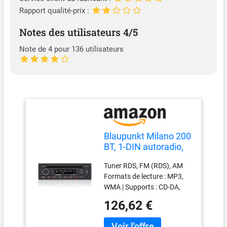
Rapport qualité-prix :
Notes des utilisateurs 4/5
Note de 4 pour 136 utilisateurs
Blaupunkt Milano 200
BT, 1-DIN autoradio,
Bluetooth, CD, kit
Tuner RDS, FM (RDS), AM
Mains Libres, USB,
Formats de lecture : MP3,
entrée auxiliaire,
WMA | Supports : CD-DA,
4x40 Watts, 12V
CD-R, CD-RW, USB Lecture
126,62 €
rapide depuis une clé USB
Écran à 9 chiffres | Modes