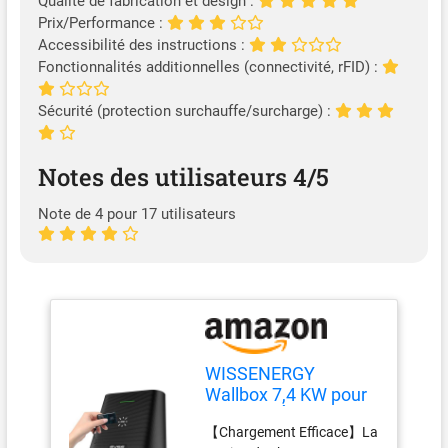
Qualité de fabrication et design :
Prix/Performance :
Accessibilité des instructions :
Fonctionnalités additionnelles (connectivité, rFID) :
Sécurité (protection surchauffe/surcharge) :
Notes des utilisateurs 4/5
Note de 4 pour 17 utilisateurs
WISSENERGY
Wallbox 7,4 KW pour
Véhicule Électrique
【Chargement Efficace】La
avec RFID,