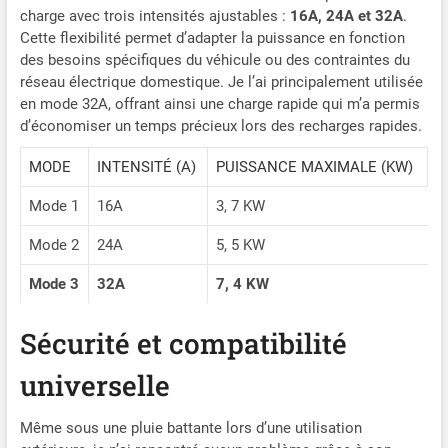
etc. ID.4, ID.5, e-Golf, e-Up,
charge avec trois intensités ajustables :
16A, 24A et 32A
.
Model Y, Model 3, Spring,
Cette flexibilité permet d’adapter la puissance en fonction
Kona, Ioniq 5, e-tron, ZOE,
des besoins spécifiques du véhicule ou des contraintes du
i3, i4 et plus. 【Chargement
réseau électrique domestique. Je l’ai principalement utilisée
Sécurisé】WISSENERGY
en mode 32A, offrant ainsi une charge rapide qui m’a permis
Wallbox est certifié CE, FCC
d’économiser un temps précieux lors des recharges rapides.
et ROHS. Elle possède des
fonctions de protection plus
MODE
INTENSITÉ (A)
PUISSANCE MAXIMALE (KW)
complètes : Protection
contre les fuites de type
Mode 1
16A
3, 7 KW
A+DC 6mA, protection de la
mise à la terre, protection
Mode 2
24A
5, 5 KW
contre les
surcharges/basses
Mode 3
32A
7, 4 KW
tensions, protection contre
les courts-circuits,
Sécurité et compatibilité
protection contre la foudre
et protection contre la
universelle
surchauffe, pour une
charge plus sûre. 【Station
de Charge de Haute
Même sous une pluie battante lors d’une utilisation
Qualité】WISSENERGY