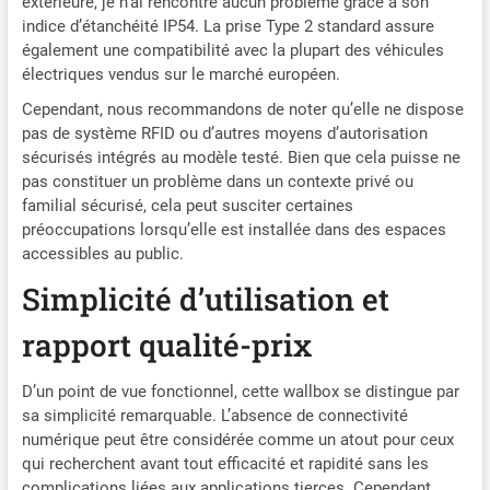
extérieure, je n’ai rencontré aucun problème grâce à son
Wallbox est entièrement
indice d’étanchéité IP54. La prise Type 2 standard assure
scellé à la norme IP66
également une compatibilité avec la plupart des véhicules
imperméable à l'eau et à la
électriques vendus sur le marché européen.
poussière pour assurer la
Cependant, nous recommandons de noter qu’elle ne dispose
sécurité de la recharge de
pas de système RFID ou d’autres moyens d’autorisation
voiture en plein air par
sécurisés intégrés au modèle testé. Bien que cela puisse ne
temps pluvieux et neigeux. Il
pas constituer un problème dans un contexte privé ou
peut encore fonctionner
familial sécurisé, cela peut susciter certaines
efficacement même dans
des environnements
préoccupations lorsqu’elle est installée dans des espaces
difficiles avec un froid
accessibles au public.
sévère (température
Simplicité d’utilisation et
minimale -25℃) ou une
température élevée
rapport qualité-prix
(température maximale
55℃).
D’un point de vue fonctionnel, cette wallbox se distingue par
sa simplicité remarquable. L’absence de connectivité
numérique peut être considérée comme un atout pour ceux
qui recherchent avant tout efficacité et rapidité sans les
complications liées aux applications tierces. Cependant,