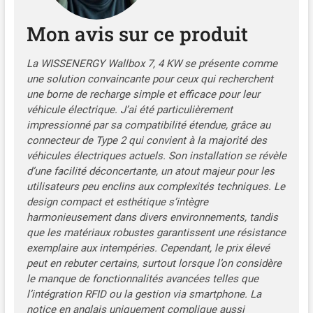
【Haute Compatibilité】
Mon avis sur ce produit
WISSENERGY Wallbox
convient à la plupart des
véhicules électriques de
La WISSENERGY Wallbox 7, 4 KW se présente comme
type 2 (BEV) et des
une solution convaincante pour ceux qui recherchent
véhicules électriques
une borne de recharge simple et efficace pour leur
hybrides rechargeables
véhicule électrique. J’ai été particulièrement
(PHEV) en Europe, par
impressionné par sa compatibilité étendue, grâce au
exemple, 3008/508/308
connecteur de Type 2 qui convient à la majorité des
PHEV, C5X, DS7, GLA, Q3,
véhicules électriques actuels. Son installation se révèle
X3, ID.3, ID.4, ID.5, e ID.3,
d’une facilité déconcertante, un atout majeur pour les
ID.4, ID.5, e-Golf, e-Up,
utilisateurs peu enclins aux complexités techniques. Le
Model Y, Model 3, Spring,
design compact et esthétique s’intègre
Kona, Ioniq 5, e-tron, ZOE,
harmonieusement dans divers environnements, tandis
etc. ID.4, ID.5, e-Golf, e-Up,
que les matériaux robustes garantissent une résistance
Model Y, Model 3, Spring,
exemplaire aux intempéries. Cependant, le prix élevé
Kona, Ioniq 5, e-tron, ZOE,
i3, i4 et plus. 【Chargement
peut en rebuter certains, surtout lorsque l’on considère
Sécurisé】WISSENERGY
le manque de fonctionnalités avancées telles que
Wallbox est certifié CE, FCC
l’intégration RFID ou la gestion via smartphone. La
et ROHS. Elle possède des
notice en anglais uniquement complique aussi