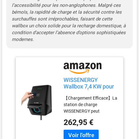
fonctions de protection plus
l’accessibilité pour les non-anglophones. Malgré ces
complètes : Protection
bémols, la rapidité de charge et la sécurité contre les
contre les fuites de type
surchauffes sont irréprochables, faisant de cette
A+DC 6mA, protection de la
wallbox un choix solide pour la recharge domestique, à
mise à la terre, protection
condition d’accepter l’absence d’options sophistiquées
contre les
modernes.
surcharges/basses
tensions, protection contre
les courts-circuits,
protection contre la foudre
et protection contre la
surchauffe, pour une
WISSENERGY
charge plus sûre. 【Station
Wallbox 7,4 KW pour
de Charge de Haute
Véhicule Électrique
Qualité】WISSENERGY
【Chargement Efficace】La
avec RFID,
Wallbox est entièrement
station de charge
Monophasé 16A |
scellé à la norme IP66
WISSENERGY peut
24A | 32A avec
imperméable à l'eau et à la
atteindre une puissance de
Débouché Type 2,
262,95 €
poussière pour assurer la
sortie maximale de 7,4KW,
Borne de Recharge
sécurité de la recharge de
avec 16A/24A/32A trois
Vehicule Electrique
voiture en plein air par
types de commutation de
Mode 3 pour BEV