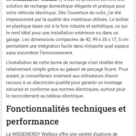
radiofréquence (RFID) et ne
solution de recharge domestique élégante et pratique pour
peut être utilisée que par le
votre véhicule électrique. Dès l’ouverture du colis, j’ai été
personnel autorisé.
impressionné par la qualité des matériaux utilisés. Le boîtier
Remarque : 5 cartes RFID
en plastique épais est à la fois robuste et esthétique, ce qui
sont incluses.（Attention :
le rend idéal pour une installation extérieure ou dans un
section des câbles sortants
garage. Les dimensions compactes de 42, 99 x 35 x 17, 5 cm
du mur : 3 × 6 mm²）
permettent une intégration facile dans n’importe quel espace
【Haute Compatibilité】
sans encombrer l’environnement.
WISSENERGY Wallbox
convient à la plupart des
L’installation de cette borne de recharge s’est révélée être
véhicules électriques de
relativement simple grâce au gabarit de perçage fourni. Pour
type 2 (BEV) et des
autant, je conseillerais vivement aux utilisateurs d’avoir
véhicules électriques
recours à un
électricien qualifié
pour garantir un montage
hybrides rechargeables
sécurisé et conforme aux normes électriques, surtout pour
(PHEV) en Europe, par
le raccordement au tableau électrique.
exemple, 3008/508/308
Fonctionnalités techniques et
PHEV, C5X, DS7, GLA, Q3,
X3, ID.3, ID.4, ID.5, e ID.3,
performance
ID.4, ID.5, e-Golf, e-Up,
Model Y, Model 3, Spring,
Kona, Ioniq 5, e-tron, ZOE,
La WISSENERGY Wallbox offre une variété d’options de