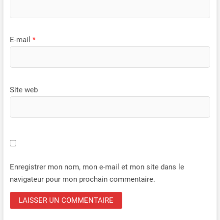
convient aussi bien aux garages
compacts qu’aux longues
allées. Une solution pensée
pour s’adapter facilement aux
E-mail
*
différentes configurations de
maison et distances de
recharge.
Site web
Enregistrer mon nom, mon e-mail et mon site dans le
navigateur pour mon prochain commentaire.