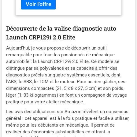
Fast 8.1 Android, 32G RAM, 6100mah BAT ; 👍
Test de tension de la batterie, Auto VIN, et rapport
d'inspection imprimable automatique vous aider à
obtenir des informations de diagnostic de manière
Découverte de la valise diagnostic auto
efficace et efficiente. 🔥La mise à jour à vie en un
Launch CRP129i 2.0 Elite
clic vous permet d'utiliser le dernier logiciel. 👍👍
[Mise à niveau 12 RESET-SERVICES ]+ [BATTERY
Aujourd’hui, je vous propose de découvrir un outil
VOLTAGE TEST] - LAUNCH CRP129i 2.0 prend en
remarquable pour tous les passionnés de mécanique
charge 12 fonctions de service de réinitialisation, y
automobile : la Launch CRP129i 2.0 Elite. Ce modèle se
compris
distingue par sa polyvalence et sa capacité à offrir des
frein/huile/EPB/SAS/TPMS/BMS/AFS/AF
diagnostics précis sur quatre systèmes essentiels, dont
réinitialisation, codage d'injecteur, ABS purge,
l’ABS, le SRS, le TCM et le moteur. Pour ne rien gâcher, ses
réglage du papillon des gaz, DPF régénération👍
dimensions compactes (21, 5 x 8 x 27, 5 cm) et son poids
L'affichage graphique de la tension de la batterie
léger (1, 03 kilogrammes) en font un compagnon de voyage
est plus facile et plus intuitif pour les moniteurs en
pratique pour votre atelier mécanique.
temps réel à vérifier. Il montre non seulement
quels codes de défaut, mais aussi clairement le
Les avis des utilisateurs sur Amazon révèlent un consensus
voyant check engine de votre véhicule après la
général : cet appareil est à la fois pratique et facile à utiliser,
réparation du problème. 📢[4 Systeme Auto
même pour les débutants en mécanique. Il permet de
Gesundheitsmonitor] - Sind Sie verwirrt über die
réaliser des économies substantielles en offrant la
Warnleuchten für Motor, ABS, Airbag und