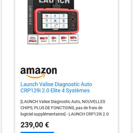
Launch Valise Diagnostic Auto
CRP129i 2.0 Elite 4 Systèmes
ABS/SRS/TCM/Moteur,12 Resets
[LAUNCH Valise Diagnostic Auto, NOUVELLES
ABS/TPMS/Huile/EPB/SAS/BMS/Adbl
CHIPS, PLUS DE FONCTIONS, pas de frais de
ue,Codage Injecteurs,DPF
logiciel supplémentaires] - LAUNCH CRP129i 2.0
Regen,Fonctionnement de
appareil de diagnostic automobile équipé d'un
l'écran&Boutons
239,00 €
écran tactile HD 720P de 5 pouces, conception de
clavier pour une meilleure opération, 👍Upgrade