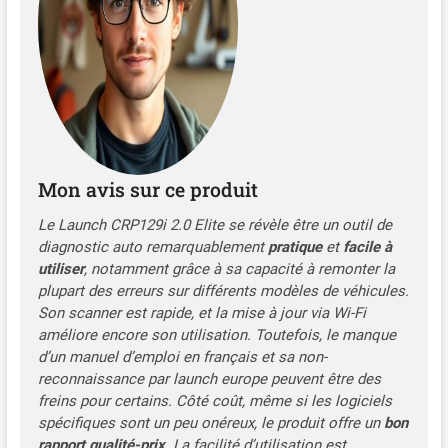
frein/huile/EPB/SAS/TPMS/BMS/AFS/AF
réinitialisation, codage d'injecteur, ABS purge,
réglage du papillon des gaz, DPF régénération👍
L'affichage graphique de la tension de la batterie
est plus facile et plus intuitif pour les moniteurs en
temps réel à vérifier. Il montre non seulement
quels codes de défaut, mais aussi clairement le
voyant check engine de votre véhicule après la
réparation du problème. 📢[4 Systeme Auto
Mon avis sur ce produit
Gesundheitsmonitor] - Sind Sie verwirrt über die
Warnleuchten für Motor, ABS, Airbag und
Le Launch CRP129i 2.0 Elite se révèle être un outil de
Getriebe, die ständig auf dem Armaturenbrett
diagnostic auto remarquablement
pratique
et
facile à
blinken ? Avec le LAUNCH CRP129i 2.0 OBD2 auto
utiliser
, notamment grâce à sa capacité à remonter la
diagnosegerät, vous pouvez consulter les
plupart des erreurs sur différents modèles de véhicules.
données, afin de comprendre ce que les codes
Son scanner est rapide, et la mise à jour via Wi-Fi
d'erreur signifient, à quel point l'erreur est grave et
améliore encore son utilisation. Toutefois, le manque
quelles sont les possibilités de la résoudre, avant
d’un manuel d’emploi en français et sa non-
que vous n'entriez dans l'atelier. Après la
reconnaissance par launch europe peuvent être des
réparation, le code de la panne peut être changé
freins pour certains. Côté coût, même si les logiciels
et la lampe témoin peut être remplacée. 👍
spécifiques sont un peu onéreux, le produit offre un
bon
[Graphique de données en direct 4 en 1]+
rapport qualité-prix
. La facilité d’utilisation est