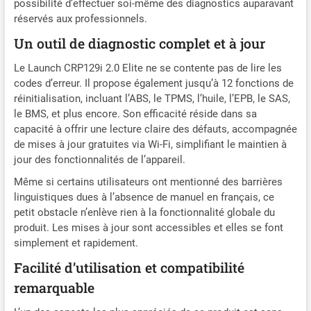
possibilité d’effectuer soi-même des diagnostics auparavant
Getriebe, die ständig auf dem Armaturenbrett
réservés aux professionnels.
blinken ? Avec le LAUNCH CRP129i 2.0 OBD2 auto
diagnosegerät, vous pouvez consulter les
Un outil de diagnostic complet et à jour
données, afin de comprendre ce que les codes
d'erreur signifient, à quel point l'erreur est grave et
Le Launch CRP129i 2.0 Elite ne se contente pas de lire les
quelles sont les possibilités de la résoudre, avant
codes d’erreur. Il propose également jusqu’à 12 fonctions de
que vous n'entriez dans l'atelier. Après la
réinitialisation, incluant l’ABS, le TPMS, l’huile, l’EPB, le SAS,
réparation, le code de la panne peut être changé
le BMS, et plus encore. Son efficacité réside dans sa
et la lampe témoin peut être remplacée. 👍
capacité à offrir une lecture claire des défauts, accompagnée
[Graphique de données en direct 4 en 1]+
de mises à jour gratuites via Wi-Fi, simplifiant le maintien à
[Partager le rapport de diagnostic en temps réel] -
jour des fonctionnalités de l’appareil.
Une fois le diagnostic terminé, il est possible de
Même si certains utilisateurs ont mentionné des barrières
créer un rapport de diagnostic que vous pouvez
linguistiques dues à l’absence de manuel en français, ce
partager avec vos amis ou clients. Le diagnostic
petit obstacle n’enlève rien à la fonctionnalité globale du
du scanner automobile pour toutes les voitures
produit. Les mises à jour sont accessibles et elles se font
affichera et fusionnera 4 flux de données dans un
seul graphique, tels que "régime moteur", "vitesse
simplement et rapidement.
du véhicule", "température du liquide de
Facilité d’utilisation et compatibilité
refroidissement du moteur" et "position absolue
remarquable
du papillon des gaz". Les données en direct
peuvent être enregistrées et reproduites au