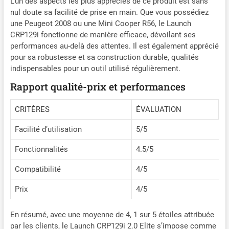
L’un des aspects les plus appréciés de ce produit est sans
format texte ou graphique. 🔔[Couvre 99% des
nul doute sa facilité de prise en main. Que vous possédiez
marques de véhicules]+[Mise à jour en un clic de la
une Peugeot 2008 ou une Mini Cooper R56, le Launch
durée de vie] - Le scanner de diagnostic
CRP129i fonctionne de manière efficace, dévoilant ses
automobile LAUNCH Creader elite CRP129i 2.0
performances au-delà des attentes. Il est également apprécié
est livré avec le dernier logiciel. Les mises à jour
WiFi à vie vous permettent d'avoir les dernières
pour sa robustesse et sa construction durable, qualités
corrections de bugs, les nouveaux véhicules, les
indispensables pour un outil utilisé régulièrement.
paramètres nouvellement ajoutés et les fonctions.
Rapport qualité-prix et performances
Comprend 99% des constructeurs automobiles et
fonctionne sur la plupart des véhicules après
CRITÈRES
ÉVALUATION
1996 et jusqu'en 2021, 2022, 2023, 2024, 2025
comme le diesel (12v seulement), 12V voitures,
Facilité d’utilisation
5/5
pick-up et camions légers, SUV, essence,
monospaces ... 👍[AUTO VIN]+ [Fonctions OBDII
Fonctionnalités
4.5/5
complètes] - AUTO VIN, pour obtenir des
informations sur le véhicule rapidement, pas
Compatibilité
4/5
besoin de prendre le temps de trouver votre VIN.
Soutien OBD2 10 modèle peut lire / effacer les
Prix
4/5
codes, les données en direct, Freeze-Frame,
vérification du smog, test du capteur o2, test du
En résumé, avec une moyenne de 4, 1 sur 5 étoiles attribuée
moniteur embarqué, test des composants, vue
par les clients, le Launch CRP129i 2.0 Elite s’impose comme
VIN, pour vous aider à découvrir pourquoi la