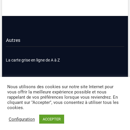
portugais, le russe, le japonais,
le coréen, l'italien, chinois–
vous garantit une assistance de
haute qualité dans votre langue
préférée. De plus, L'équipe
d'assistance clientèle est
toujours disponible pour fournir
une aide rapide et
Autres
professionnelle.Remarque : Ne
prend pas en charge les
téléphones portables 32 bits.
La carte grise en ligne de A à Z
Nous contacter
Plan du site
Nous utilisons des cookies sur notre site Internet pour
vous offrir la meilleure expérience possible et nous
Politique de confidentialité
Mentions légales
rappelant de vos préférences lorsque vous reviendrez. En
cliquant sur "Accepter", vous consentez à utiliser tous les
cookies.
Occasion Automobile
| Designed by:
Theme Freesia
|
WordPress
| ©
Copyright All right reserved
Configuration
ACCEPTER