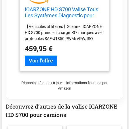
ICARZONE HD S700 Valise Tous
Les Systèmes Diagnostic pour
Camion - 8 Services, Diagnostic
【Véhicules utilitaires】Scanner ICARZONE
Diesel pour
HD S700 prend en charge >37 marques avec
Cummins/Freightliner/Paccar/Inte
protocoles SAE-J1850 PWM/VPW, ISO
rnational/Mack/Hino/Isuzu/etc
9141/14230-2/14230-4 KWP, ISO 15765-4
Mises à Jour à Vie Scanner
459,95 €
CAN, J1708/J1939/CANFD. 8+ fonctions :
diagnostic complet, lecture/effacement
codes défaut, Compatible avec tous les
formats EOBD/HDOBD/OBD2, données
temps réel graphiques, capture
d'écran/feedback/email, mises à jour à vie &
Disponibilité et prix à jour – informations fournies par
support 24/7. Packages additionnels (32
Amazon
marques) payants. (Note : Pas de fonction
bidirectionnelle.) 【Régénération forcée
DPF】Fonctions complètes :
Découvrez d’autres de la valise ICARZONE
réinitialisation/régénération forcée DPF,
HD S700 pour camions
surveillance DPR & régénération DPD.
Élimine les particules du filtre à particules