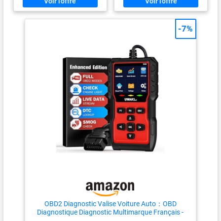
nouveaux modèles. Support technique
lecture/effacement codes
défaut, Compatible avec tous
professionnel. Fonctionnalités variables
les formats
-7%
selon véhicule – vérifiez avant achat.
EOBD/HDOBD/OBD2, données
temps réel graphiques, capture
d'écran/feedback/email, mises
à jour à vie & support 24/7.
Packages additionnels (32
marques) payants. (Note : Pas
de fonction bidirectionnelle.)
【Régénération forcée DPF】
Fonctions complètes :
réinitialisation/régénération
forcée DPF, surveillance DPR &
régénération DPD. Élimine les
particules du filtre à particules
diesel, prévient les codes
défaut, optimise les
performances & prolonge la
durée de vie. Économisez
jusqu'à €2000+ par nettoyage
au lieu du remplacement.
Compatible Cummins, Detroit,
CAT, International, Mack,
OBD2 Diagnostic Valise Voiture Auto：OBD
Paccar, Isuzu, Hino, Fuso.
Diagnostique Diagnostic Multimarque Français -
【Diagnostic complet】Le HD
Outils Diagnostics Système Moteur OBD-II - Lecteur