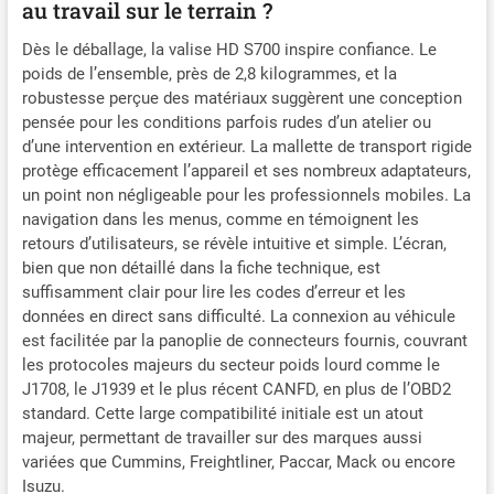
au travail sur le terrain ?
surveillance DPR & régénération DPD. Élimine
les particules du filtre à particules diesel,
Dès le déballage, la valise HD S700 inspire confiance. Le
prévient les codes défaut, optimise les
poids de l’ensemble, près de 2,8 kilogrammes, et la
performances & prolonge la durée de vie.
robustesse perçue des matériaux suggèrent une conception
Économisez jusqu'à €2000+ par nettoyage au
pensée pour les conditions parfois rudes d’un atelier ou
lieu du remplacement. Compatible Cummins,
d’une intervention en extérieur. La mallette de transport rigide
Detroit, CAT, International, Mack, Paccar, Isuzu,
protège efficacement l’appareil et ses nombreux adaptateurs,
Hino, Fuso. 【Diagnostic complet】Le HD S700
un point non négligeable pour les professionnels mobiles. La
couvre tous systèmes : moteur, ABS, SRS, EPB,
navigation dans les menus, comme en témoignent les
frein de stationnement etc. Fonctions
retours d’utilisateurs, se révèle intuitive et simple. L’écran,
OBD/EOBD/OBD2 HD (lecture/effacement
bien que non détaillé dans la fiche technique, est
codes, données temps réel). Identification
suffisamment clair pour lire les codes d’erreur et les
rapide des pannes & solutions. Numérise
données en direct sans difficulté. La connexion au véhicule
efficacement votre camion. 【8+
est facilitée par la panoplie de connecteurs fournis, couvrant
Réinitialisations】Modèle 2025 avec fonctions
spéciales : réinit. huile, codage injecteurs,
les protocoles majeurs du secteur poids lourd comme le
adaptation embrayage, réinit. plaquettes, réinit.
J1708, le J1939 et le plus récent CANFD, en plus de l’OBD2
SCR, limiteur de vitesse, test coupure cylindre,
standard. Cette large compatibilité initiale est un atout
réinit. DPF. Envoyez VIN & fonctions pour
majeur, permettant de travailler sur des marques aussi
vérifier compatibilité. 【Achat sécurisé】
variées que Cummins, Freightliner, Paccar, Mack ou encore
Problème technique ? Notre équipe vous
Isuzu.