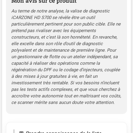
Mon avis sur ce produit
efficacement votre camion. 【8+
Réinitialisations】Modèle 2025 avec
Au terme de notre analyse, la valise de diagnostic
fonctions spéciales : réinit. huile, codage
iCARZONE HD S700 se révèle être un outil
injecteurs, adaptation embrayage, réinit.
particulièrement pertinent pour son public cible. Elle ne
plaquettes, réinit. SCR, limiteur de vitesse,
prétend pas rivaliser avec les équipements
test coupure cylindre, réinit. DPF. Envoyez
constructeurs, et c’est là son honnêteté. En revanche,
VIN & fonctions pour vérifier compatibilité.
elle excelle dans son rôle d’outil de diagnostic
【Achat sécurisé】Problème technique ?
polyvalent et de maintenance de première ligne. Pour
Notre équipe vous assiste 24/7. Mises à jour
un gestionnaire de flotte ou un atelier indépendant, sa
permanentes pour compatibilité avec
capacité à réaliser des opérations comme la
nouveaux modèles. Support technique
régénération du DPF ou le codage d’injecteurs, couplée
professionnel. Fonctionnalités variables
à des mises à jour gratuites à vie, en fait un
selon véhicule – vérifiez avant achat.
investissement très rentable. Si vos besoins n’incluent
pas les tests actifs complexes, et que vous cherchez à
accroître votre autonomie tout en maîtrisant vos coûts,
ce scanner mérite sans aucun doute votre attention.