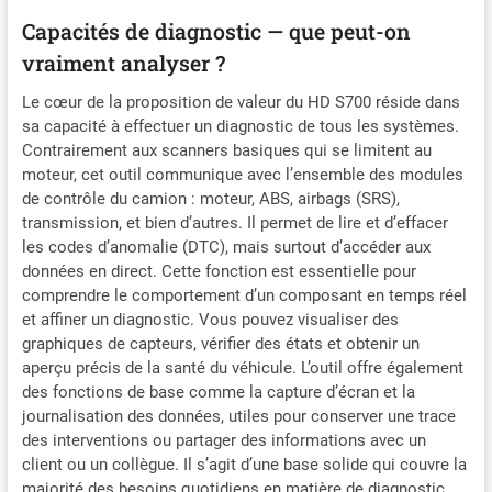
assiste 24/7. Mises à jour permanentes pour
Capacités de diagnostic — que peut-on
compatibilité avec nouveaux modèles. Support
technique professionnel. Fonctionnalités
vraiment analyser ?
variables selon véhicule – vérifiez avant achat.
Le cœur de la proposition de valeur du HD S700 réside dans
sa capacité à effectuer un diagnostic de tous les systèmes.
Contrairement aux scanners basiques qui se limitent au
moteur, cet outil communique avec l’ensemble des modules
de contrôle du camion : moteur, ABS, airbags (SRS),
transmission, et bien d’autres. Il permet de lire et d’effacer
les codes d’anomalie (DTC), mais surtout d’accéder aux
données en direct. Cette fonction est essentielle pour
comprendre le comportement d’un composant en temps réel
et affiner un diagnostic. Vous pouvez visualiser des
graphiques de capteurs, vérifier des états et obtenir un
aperçu précis de la santé du véhicule. L’outil offre également
des fonctions de base comme la capture d’écran et la
journalisation des données, utiles pour conserver une trace
des interventions ou partager des informations avec un
client ou un collègue. Il s’agit d’une base solide qui couvre la
majorité des besoins quotidiens en matière de diagnostic