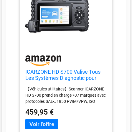
ICARZONE HD S700 Valise Tous
Les Systèmes Diagnostic pour
Camion - 8 Services, Diagnostic
【Véhicules utilitaires】Scanner ICARZONE
Diesel pour
HD S700 prend en charge >37 marques avec
Cummins/Freightliner/Paccar/Inte
protocoles SAE-J1850 PWM/VPW, ISO
rnational/Mack/Hino/Isuzu/etc
9141/14230-2/14230-4 KWP, ISO 15765-4
Mises à Jour à Vie Scanner
459,95 €
CAN, J1708/J1939/CANFD. 8+ fonctions :
diagnostic complet, lecture/effacement
codes défaut, Compatible avec tous les