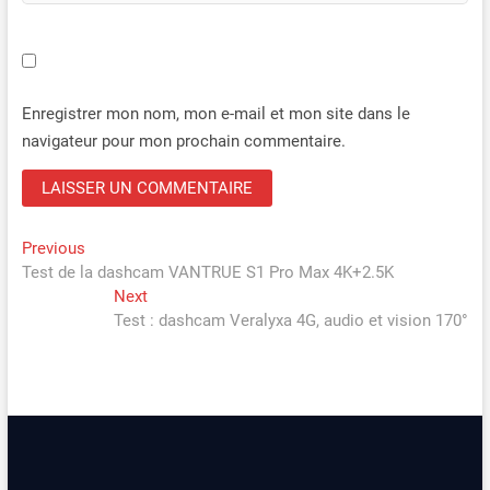
Enregistrer mon nom, mon e-mail et mon site dans le
navigateur pour mon prochain commentaire.
Navigation
Previous
Previous
post:
Test de la dashcam VANTRUE S1 Pro Max 4K+2.5K
de
Next
Next
l’article
post:
Test : dashcam Veralyxa 4G, audio et vision 170°