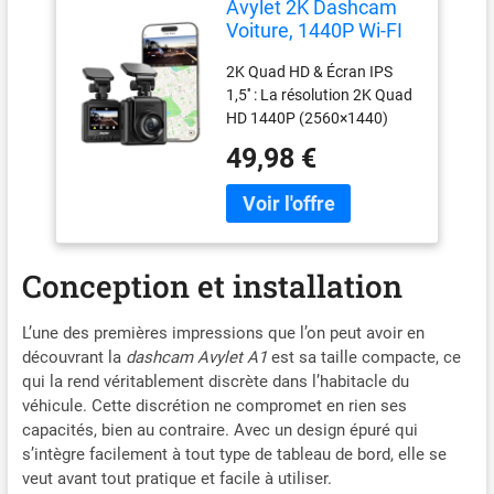
Avylet 2K Dashcam
Voiture, 1440P Wi-FI
Caméra Embarquée
2K Quad HD & Écran IPS
Voiture App, Mini
1,5'' : La résolution 2K Quad
HD 1440P (2560×1440)
capture des détails nets tels
49,98 €
que plaques
d’immatriculation,
panneaux routiers et
conditions de circulation,
offrant des images environ
Conception et installation
1,3× plus claires que les
dashcams 1296P ; L’objectif
ultra grand angle de 170°
L’une des premières impressions que l’on peut avoir en
réduit les angles morts et
découvrant la
dashcam Avylet A1
est sa taille compacte, ce
élargit la couverture de la
qui la rend véritablement discrète dans l’habitacle du
route. L’écran IPS intégré de
véhicule. Cette discrétion ne compromet en rien ses
1,5" permet de vérifier l’état
capacités, bien au contraire. Avec un design épuré qui
en temps réel et de lire
s’intègre facilement à tout type de tableau de bord, elle se
rapidement les vidéos
veut avant tout pratique et facile à utiliser.
(Astuce : si l’aperçu en