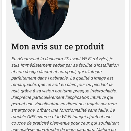
rapidement les vidéos
Votre caméra embarquée
(Astuce : si l’aperçu en
pour voiture est couverte
direct ne s’affiche pas,
par une protection
assurez-vous d’être
complète, incluant une
connecté au Wi-Fi, puis
garantie d’un an et un
désactivez les données
support technique à vie.
mobiles et réessayez)📢
Pour obtenir de l’aide, il
Mon avis sur ce produit
Carte mémoire non fournie
vous suffit de nous
Contrôle via Application Wi-
contacter directement (voir
Fi & Mise à Jour OTA : Grâce
les informations de contact
En découvrant la dashcam 2K avant Wi-Fi d’Avylet, je
au Wi-Fi intégré, connectez-
dans le manuel d’utilisation)
suis immédiatement séduit par sa facilité d’installation
vous à l’application Avylet
ou de visiter notre site
et son design discret et compact, qui s’intègre
sans abonnement ; Ajustez
Avylet.com. Vous pouvez
parfaitement dans l’habitacle. La qualité d’image est
les paramètres, visionnez le
être assuré que nous
remarquable, que ce soit en plein jour ou pendant la
flux en direct et relisez les
répondrons à vos
nuit, grâce à sa vision nocturne presque irréprochable.
vidéos directement sur la
demandes dans un délai de
J’apprécie particulièrement l’application intuitive qui
dashcam ou votre
12 heures
permet une visualisation en direct des trajets sur mon
smartphone ; Effectuez des
smartphone, offrant une fonctionnalité sans faille. Le
mises à jour OTA via
module GPS externe et le Wi-Fi intégré ajoutent une
l’application Avylet,
couche de praticité bienvenue pour ceux qui souhaitent
téléchargez et partagez
une analyse approfondie de leurs parcours. Malgré un
instantanément vidéos et