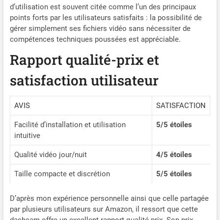
dans vos vidéos, contactez-
d’utilisation est souvent citée comme l’un des principaux
nous pour l’obtenir et
points forts par les utilisateurs satisfaits : la possibilité de
télécharger le lecteur
gérer simplement ses fichiers vidéo sans nécessiter de
nécessaire) Vision Nocturne
compétences techniques poussées est appréciable.
2K Ultra HD : La dashcam
Avylet, équipée d’une puce
Rapport qualité-prix et
haute performance et d’un
capteur haut de gamme,
satisfaction utilisateur
offre une vision nocturne
2K ultra haute définition.
Elle dispose d’une grande
AVIS
SATISFACTION
ouverture F1.6 (réduction
Facilité d’installation et utilisation
5/5 étoiles
efficace du flou), d’un
objectif en verre à 6
intuitive
couches (résistant aux
Qualité vidéo jour/nuit
4/5 étoiles
hautes températures) ainsi
que de la technologie WDR
Taille compacte et discrétion
5/5 étoiles
à large plage dynamique
(optimisation de la balance
des blancs et du contraste),
D’après mon expérience personnelle ainsi que celle partagée
garantissant des vidéos
par plusieurs utilisateurs sur Amazon, il ressort que cette
claires et détaillées même