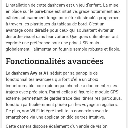
direct ne s’affiche pas,
L’installation de cette dashcam est un jeu d’enfant. La mise
assurez-vous d’être
en place sur le pare-brise est intuitive, grâce notamment aux
connecté au Wi-Fi, puis
câbles suffisamment longs pour être dissimulés proprement
désactivez les données
à travers les plastiques du tableau de bord. C’est un
mobiles et réessayez)📢
avantage considérable pour ceux qui souhaitent éviter un
Carte mémoire non fournie
désordre visuel dans leur voiture. Quelques utilisateurs ont
Contrôle via Application Wi-
exprimé une préférence pour une prise USB, mais
Fi & Mise à Jour OTA : Grâce
globalement, l’alimentation fournie semble robuste et fiable.
au Wi-Fi intégré, connectez-
Fonctionnalités avancées
vous à l’application Avylet
sans abonnement ; Ajustez
les paramètres, visionnez le
La
dashcam Avylet A1
séduit par sa panoplie de
flux en direct et relisez les
fonctionnalités avancées qui font d’elle un choix
vidéos directement sur la
incontournable pour quiconque cherche à documenter ses
dashcam ou votre
trajets avec précision. Parmi celles-ci figure le module GPS
smartphone ; Effectuez des
externe, permettant de garder trace des itinéraires parcourus,
mises à jour OTA via
fonction particulièrement prisée par les voyageur réguliers.
l’application Avylet,
De plus, son Wi-Fi intégré facilite la connexion avec le
téléchargez et partagez
smartphone via une application dédiée très intuitive.
instantanément vidéos et
photos sur les réseaux
Cette caméra dispose également d’un angle de vision