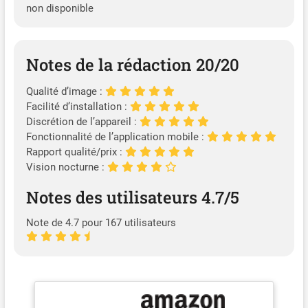
Enregistrement en Boucle &
non disponible
Protection en Cas de
Collision : La fonction
d’écrasement automatique
de la dashcam remplace les
Notes de la rédaction 20/20
fichiers les plus anciens par
les plus récents, vous
Qualité d’image :
garantissant de toujours
Facilité d’installation :
disposer des dernières
Discrétion de l’appareil :
vidéos, même lorsque la
Fonctionnalité de l’application mobile :
carte mémoire est pleine ;
Rapport qualité/prix :
En cas de collision, que
Vision nocturne :
vous soyez en conduite ou
en stationnement, le
Notes des utilisateurs 4.7/5
capteur G intégré verrouille
et protège
Note de 4.7 pour 167 utilisateurs
automatiquement les
enregistrements essentiels ;
Cela garantit que vous ne
perdrez jamais les moments
critiques, quelle que soit la
situation