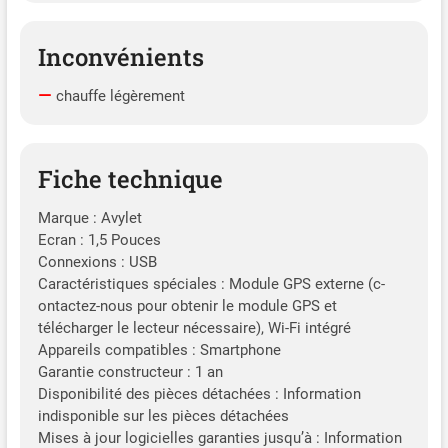
Stationnement 24h/24 et
7j/7 : Détection de
Inconvénients
Mouvement : dès qu’un
mouvement est détecté
dans le champ de vision, la
chauffe légèrement
dashcam enregistre
automatiquement une
vidéo de 30 secondes ;
Fiche technique
Enregistrement en Accéléré
: capture efficacement à
Marque : Avylet
une fréquence d’images
Ecran : 1,5 Pouces
sélectionnée pendant le
Connexions : USB
stationnement, mettant en
évidence les moments
Caractéristiques spéciales : Module GPS externe (c-
importants tout en
ontactez-nous pour obtenir le module GPS et
économisant de l’espace de
télécharger le lecteur nécessaire), Wi-Fi intégré
stockage ; REMARQUE : un
Appareils compatibles : Smartphone
kit de câblage est
Garantie constructeur : 1 an
nécessaire pour activer
Disponibilité des pièces détachées : Information
cette fonction (contactez-
indisponible sur les pièces détachées
nous pour l’obtenir)
Mises à jour logicielles garanties jusqu’à : Information