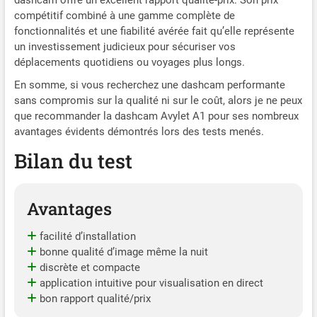
dashcam offre un excellent rapport qualité-prix. Son prix
en conditions de faible
compétitif combiné à une gamme complète de
luminosité, tout en
fonctionnalités et une fiabilité avérée fait qu’elle représente
enregistrant efficacement
un investissement judicieux pour sécuriser vos
les conditions de la route.
déplacements quotidiens ou voyages plus longs.
Mini Dashcam & Installation
En somme, si vous recherchez une dashcam performante
Facile : Le design compact
sans compromis sur la qualité ni sur le coût, alors je ne peux
(1,96 x 1,37 x 1,81 pouces
L×H×P) se place
que recommander la dashcam Avylet A1 pour ses nombreux
discrètement derrière le
avantages évidents démontrés lors des tests menés.
rétroviseur sans gêner votre
Bilan du test
visibilité ; Le support
adhésif assure une fixation
sécurisée (Remarque : si le
Avantages
support adhésif est
déformé et ne peut pas être
installé, contactez-nous
facilité d’installation
pour un remplacement) ;
bonne qualité d’image même la nuit
Les instructions claires
discrète et compacte
rendent l’installation simple,
application intuitive pour visualisation en direct
même pour les débutants
bon rapport qualité/prix
Surveillance de