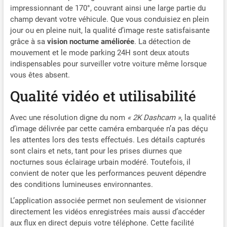
sociaux ou applications de
impressionnant de 170°, couvrant ainsi une large partie du
messagerie ; REMARQUE :
champ devant votre véhicule. Que vous conduisiez en plein
veuillez télécharger la
jour ou en pleine nuit, la qualité d’image reste satisfaisante
dernière version de
grâce à sa
vision nocturne améliorée
. La détection de
l’application Avylet Module
mouvement et le mode parking 24H sont deux atouts
GPS Externe (Optionnel) :
indispensables pour surveiller votre voiture même lorsque
Compatible avec un module
vous êtes absent.
GPS externe optionnel
permettant d’enregistrer la
Qualité vidéo et utilisabilité
position (latitude et
longitude), l’itinéraire, la
Avec une résolution digne du nom
« 2K Dashcam »
, la qualité
vitesse et l’heure dans vos
d’image délivrée par cette caméra embarquée n’a pas déçu
vidéos ; ces données
les attentes lors des tests effectués. Les détails capturés
peuvent être facilement
sont clairs et nets, tant pour les prises diurnes que
consultées sur PC,
nocturnes sous éclairage urbain modéré. Toutefois, il
simplifiant la fourniture de
convient de noter que les performances peuvent dépendre
preuves essentielles pour
des conditions lumineuses environnantes.
les réclamations
d’assurance (le module GPS
L’application associée permet non seulement de visionner
n’est pas inclus ; pour
directement les vidéos enregistrées mais aussi d’accéder
afficher les données GPS
aux flux en direct depuis votre téléphone. Cette facilité