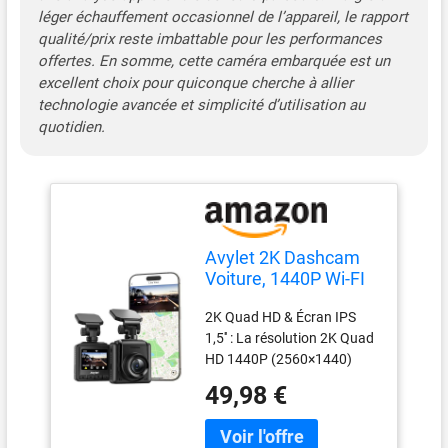
léger échauffement occasionnel de l’appareil, le rapport
photos sur les réseaux
sociaux ou applications de
qualité/prix reste imbattable pour les performances
messagerie ; REMARQUE :
offertes. En somme, cette caméra embarquée est un
veuillez télécharger la
excellent choix pour quiconque cherche à allier
dernière version de
technologie avancée et simplicité d’utilisation au
l’application Avylet Module
quotidien.
GPS Externe (Optionnel) :
Compatible avec un module
GPS externe optionnel
permettant d’enregistrer la
position (latitude et
longitude), l’itinéraire, la
Avylet 2K Dashcam
vitesse et l’heure dans vos
Voiture, 1440P Wi-FI
vidéos ; ces données
Caméra Embarquée
peuvent être facilement
2K Quad HD & Écran IPS
Voiture App, Mini
consultées sur PC,
1,5'' : La résolution 2K Quad
simplifiant la fourniture de
HD 1440P (2560×1440)
preuves essentielles pour
capture des détails nets tels
49,98 €
les réclamations
que plaques
d’assurance (le module GPS
d’immatriculation,
n’est pas inclus ; pour
panneaux routiers et