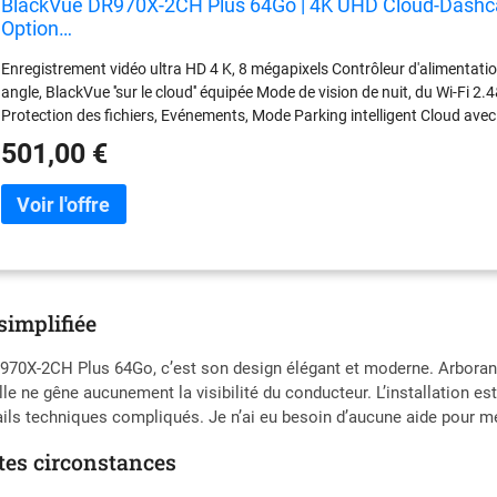
BlackVue DR970X-2CH Plus 64Go | 4K UHD Cloud-Dashc
Option…
Enregistrement vidéo ultra HD 4 K, 8 mégapixels Contrôleur d'alimentatio
angle, BlackVue ''sur le cloud'' équipée Mode de vision de nuit, du Wi-Fi 
Protection des fichiers, Evénements, Mode Parking intelligent Cloud a
501,00 €
simplifiée
70X-2CH Plus 64Go, c’est son design élégant et moderne. Arborant 
le ne gêne aucunement la visibilité du conducteur. L’installation est 
ails techniques compliqués. Je n’ai eu besoin d’aucune aide pour 
tes circonstances