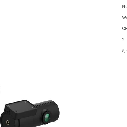
No
Wi
GP
2 
5,