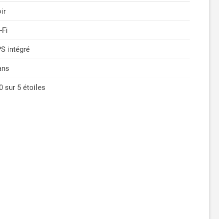
ir
-Fi
S intégré
ans
 0 sur 5 étoiles