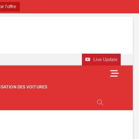
ir l'offre
utomobile
OBILE D'OCCASION
Live Update
M
e
n
ISATION DES VOITURES
u
B
u
t
t
o
n