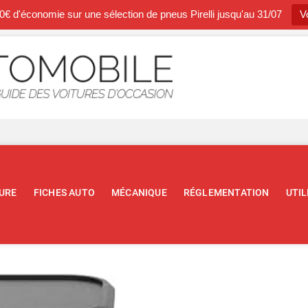
0€ d'économie sur une sélection de pneus Pirelli jusqu'au 31/07
Vo
Occasion A
BLOG SPÉCIALISTE DE L'AUTOM
URE
FICHES AUTO
MÉCANIQUE
RÉGLEMENTATION
UTIL