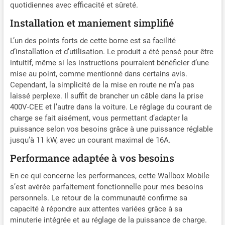
CCS2, comme Model 3, e-
quotidiennes avec efficacité et sûreté.
Up, ID.3, ID.4, Zoe, Fortwo,
Installation et maniement simplifié
500e, et autres CHARGE
SÉCURISÉE avec RCD
L’un des points forts de cette borne est sa facilité
intégré AC 30mA & DC 6mA,
d’installation et d’utilisation. Le produit a été pensé pour être
contre surtensions, sous-
intuitif, même si les instructions pourraient bénéficier d’une
tensions, surcharges,
mise au point, comme mentionné dans certains avis.
surchauffes, courants
Cependant, la simplicité de la mise en route ne m’a pas
résiduels, classe UL94V-0 et
laissé perplexe. Il suffit de brancher un câble dans la prise
étanchéité IP67 SAC - Un
400V-CEE et l’autre dans la voiture. Le réglage du courant de
grand sac permet de ranger
charge se fait aisément, vous permettant d’adapter la
et de transporter facilement
puissance selon vos besoins grâce à une puissance réglable
la station de charge mobile
jusqu’à 11 kW, avec un courant maximal de 16A.
de 6,6 mètres et 11 kW 16A
Performance adaptée à vos besoins
En ce qui concerne les performances, cette Wallbox Mobile
s’est avérée parfaitement fonctionnelle pour mes besoins
personnels. Le retour de la communauté confirme sa
capacité à répondre aux attentes variées grâce à sa
minuterie intégrée et au réglage de la puissance de charge.