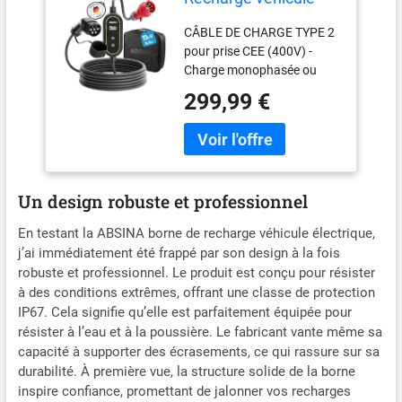
Electrique CEE Type 2
CÂBLE DE CHARGE TYPE 2
pour prise CEE (400V) -
Charge monophasée ou
triphasée possible - Courant
299,99 €
de charge réglable de 6A à
16A - Réglages de
démarrage et de durée de
charge - Veille <0,5W
ÉCRAN OLED - Borne de
Un design robuste et professionnel
recharge wallbox affiche le
courant de charge réglé et
En testant la ABSINA borne de recharge véhicule électrique,
actuel, la puissance de
j’ai immédiatement été frappé par son design à la fois
charge, l'énergie chargée, la
robuste et professionnel. Le produit est conçu pour résister
tension en V, les réglages de
à des conditions extrêmes, offrant une classe de protection
temps, et les indicateurs de
IP67. Cela signifie qu’elle est parfaitement équipée pour
charge et d'état
résister à l’eau et à la poussière. Le fabricant vante même sa
COMPATIBLE avec tous les
capacité à supporter des écrasements, ce qui rassure sur sa
véhicules électriques et
durabilité. À première vue, la structure solide de la borne
hybrides rechargeables
avec connecteur Type 2 ou
inspire confiance, promettant de jalonner vos recharges