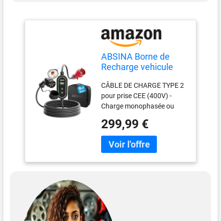
ABSINA Borne de
Recharge vehicule
Electrique CEE Type 2
CÂBLE DE CHARGE TYPE 2
pour prise CEE (400V) -
Charge monophasée ou
triphasée possible - Courant
299,99 €
de charge réglable de 6A à
16A - Réglages de
démarrage et de durée de
charge - Veille <0,5W
ÉCRAN OLED - Borne de
recharge wallbox affiche le
courant de charge réglé et
actuel, la puissance de
charge, l'énergie chargée, la
tension en V, les réglages de