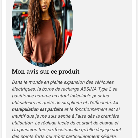
temps, et les indicateurs de
charge et d'état
COMPATIBLE avec tous les
véhicules électriques et
hybrides rechargeables
avec connecteur Type 2 ou
CCS2, comme Model 3, e-
Up, ID.3, ID.4, Zoe, Fortwo,
500e, et autres CHARGE
SÉCURISÉE avec RCD
Mon avis sur ce produit
intégré AC 30mA & DC 6mA,
contre surtensions, sous-
Dans le monde en pleine expansion des véhicules
tensions, surcharges,
électriques, la borne de recharge ABSINA Type 2 se
surchauffes, courants
positionne comme un atout indéniable pour les
résiduels, classe UL94V-0 et
utilisateurs en quête de simplicité et d’efficacité.
La
étanchéité IP67 SAC - Un
manipulation est parfaite
et le fonctionnement est si
grand sac permet de ranger
et de transporter facilement
intuitif que je me suis sentie à l’aise dès la première
la station de charge mobile
utilisation. Le réglage facile du courant de charge et
de 6,6 mètres et 11 kW 16A
l’impression très professionnelle qu’elle dégage sont
des points forts qui m’ont particulièrement séduite.