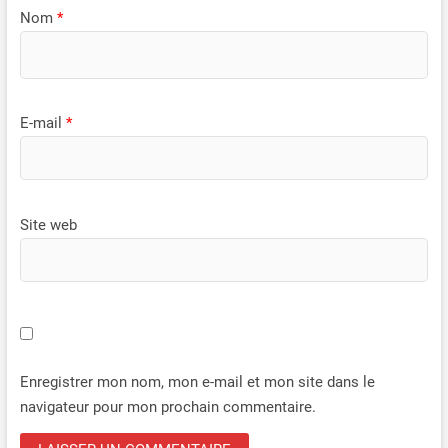
Disponible en 5 m, 7,5 m, 10 m,
Nom
*
12,5 m et 15 m, cette borne
recharge voiture electrique 7kW
convient aussi bien aux garages
compacts qu’aux longues
allées. Une solution pensée
pour s’adapter facilement aux
E-mail
*
différentes configurations de
maison et distances de
recharge.
Site web
Enregistrer mon nom, mon e-mail et mon site dans le
navigateur pour mon prochain commentaire.