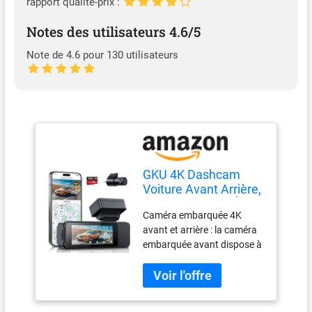
rapport qualité-prix :
Notes des utilisateurs 4.6/5
Note de 4.6 pour 130 utilisateurs
GKU 4K Dashcam
Voiture Avant Arrière,
5GHz WiFi GPS, Écran
Caméra embarquée 4K
Tactile de 3,18
avant et arrière : la caméra
Pouces Caméra
embarquée avant dispose à
Embarquée Voiture
elle seule d'un capteur de
avec Carte SD
résolution 4K et d'un grand
64G,Grand Angle
angle de 170°, assez pour
170°,Vision Nocturne,
capturer clairement les
WDR, G-