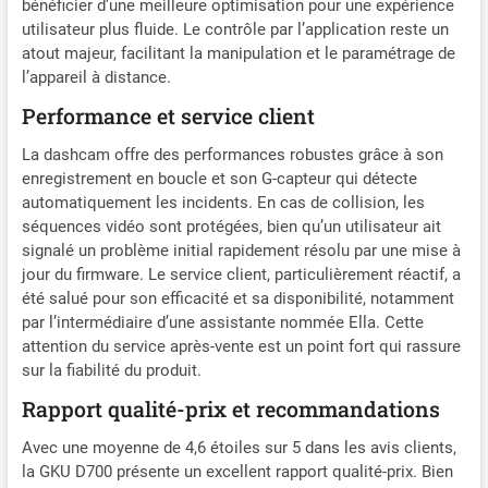
bénéficier d’une meilleure optimisation pour une expérience
actuelle. Écran tactile de
utilisateur plus fluide. Le contrôle par l’application reste un
3,18 pouces et installation
atout majeur, facilitant la manipulation et le paramétrage de
facile : grâce à l'écran
l’appareil à distance.
tactile, vous pouvez
accéder rapidement et
Performance et service client
facilement à toutes les
La dashcam offre des performances robustes grâce à son
fonctions de la caméra
enregistrement en boucle et son G-capteur qui détecte
embarquée de votre
véhicule, y compris
automatiquement les incidents. En cas de collision, les
l'enregistrement vidéo, la
séquences vidéo sont protégées, bien qu’un utilisateur ait
lecture, les paramètres et
signalé un problème initial rapidement résolu par une mise à
plus encore. Cette caméra
jour du firmware. Le service client, particulièrement réactif, a
embarquée de voiture avec
été salué pour son efficacité et sa disponibilité, notamment
port de type C est très
par l’intermédiaire d’une assistante nommée Ella. Cette
compacte et n'affecte pas la
attention du service après-vente est un point fort qui rassure
vision lors de la conduite.
sur la fiabilité du produit.
L'enregistreur de voiture
Rapport qualité-prix et recommandations
avant avec angle réglable
amovible est très facile à
Avec une moyenne de 4,6 étoiles sur 5 dans les avis clients,
installer, à enlever et à régler
la GKU D700 présente un excellent rapport qualité-prix. Bien
l'angle lors de l'utilisation.