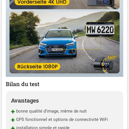
en connectant la caméra
embarquée au kit de câbles
durs de type C (non inclus,
ASIN : B0BXDFLT2P), la
fonction accélérée est
activée, ce qui garantit
l'intégrité des
enregistrements,
économise de l'espace de
stockage et aide la caméra
embarquée à une fonction
de surveillance 24 heures.
La carte SD 64 Go est
également incluse dans la
Bilan du test
caméra embarquée, pas
besoin d'acheter une carte
SD séparée.
Avantages
+
bonne qualité d’image, même de nuit
+
GPS fonctionnel et options de connectivité WiFi
+
installation simple et rapide