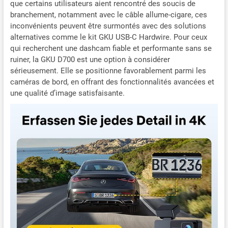
que certains utilisateurs aient rencontré des soucis de
Capteur G et verrouillage
branchement, notamment avec le câble allume-cigare, ces
des enregistrements
inconvénients peuvent être surmontés avec des solutions
importants : avec capteur G
alternatives comme le kit GKU USB-C Hardwire. Pour ceux
intégré. En cas de collision
avec une voiture, cette
qui recherchent une dashcam fiable et performante sans se
caméra embarquée
ruiner, la GKU D700 est une option à considérer
intelligente se verrouille
sérieusement. Elle se positionne favorablement parmi les
automatiquement et stocke
caméras de bord, en offrant des fonctionnalités avancées et
les séquences vidéo dans
une qualité d’image satisfaisante.
un dossier de verrouillage
d'urgence sans perdre de
preuves importantes
d'accident. Il est également
génial de partager
facilement de superbes
voyages et moments
préférés avec votre famille
et vos amis quand et où
vous le souhaitez. Carte SD
de 64 Go et surveillance du
stationnement 24 heures :