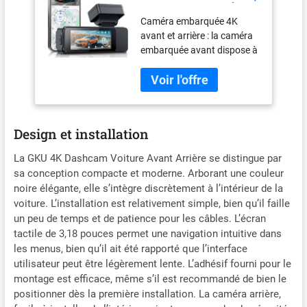
5GHz WiFi GPS, Écran
Caméra embarquée 4K
Tactile de 3,18
avant et arrière : la caméra
Pouces Caméra
embarquée avant dispose à
Embarquée Voiture
elle seule d'un capteur de
avec Carte SD
résolution 4K et d'un grand
64G,Grand Angle
angle de 170°, assez pour
170°,Vision Nocturne,
capturer clairement les
WDR, G-
détails de la route sur
Capteur,Mode
Design et installation
laquelle vous vous trouvez.
Stationnement 24H
La caméra arrière de voiture
La GKU 4K Dashcam Voiture Avant Arrière se distingue par
a une résolution de 1080p
sa conception compacte et moderne. Arborant une couleur
et un grand angle de 140°.
noire élégante, elle s’intègre discrètement à l’intérieur de la
Super vision nocturne
voiture. L’installation est relativement simple, bien qu’il faille
améliorée avec une grande
un peu de temps et de patience pour les câbles. L’écran
ouverture F1.8 et WDR pour
tactile de 3,18 pouces permet une navigation intuitive dans
des images claires dans des
les menus, bien qu’il ait été rapporté que l’interface
conditions de faible
utilisateur peut être légèrement lente. L’adhésif fourni pour le
luminosité, ce qui vous
montage est efficace, même s’il est recommandé de bien le
permet d'obtenir des
positionner dès la première installation. La caméra arrière,
enregistrements fiables de