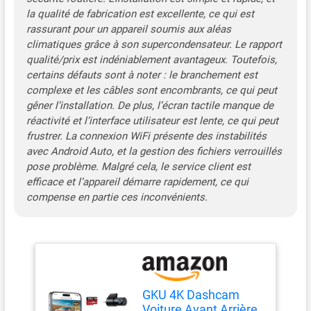
GHz. Avec l'application «
la qualité de fabrication est excellente, ce qui est
GKU GO » sur votre
rassurant pour un appareil soumis aux aléas
téléphone portable, vous
climatiques grâce à son supercondensateur. Le rapport
pouvez regarder des vidéos
qualité/prix est indéniablement avantageux. Toutefois,
en direct et gérer les vidéos
enregistrées sur votre
certains défauts sont à noter : le branchement est
smartphone iOS ou
complexe et les câbles sont encombrants, ce qui peut
Android. La caméra
gêner l’installation. De plus, l’écran tactile manque de
embarquée capture la
réactivité et l’interface utilisateur est lente, ce qui peut
vitesse et la position
frustrer. La connexion WiFi présente des instabilités
actuelles via la fonction
avec Android Auto, et la gestion des fichiers verrouillés
GPS, et la synchronisation
pose problème. Malgré cela, le service client est
par satellite corrige
efficace et l’appareil démarre rapidement, ce qui
automatiquement l'heure
compense en partie ces inconvénients.
actuelle. Écran tactile de
3,18 pouces et installation
facile : grâce à l'écran
tactile, vous pouvez
accéder rapidement et
facilement à toutes les
fonctions de la caméra
GKU 4K Dashcam
embarquée de votre
Voiture Avant Arrière,