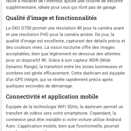
facile à installer de l’intérieur, ajoute une couche de sécurité
jour comme de nuit. Wi-Fi
5G intégré, contrôle par
supplémentaire, idéale pour ceux qui n’ont pas de garage.
application et GPS : le Wi-Fi
Qualité d’image et fonctionnalités
intégré 5 GHz permet
d'aperçu, de télécharger et
La GKU D700 promet une résolution 4K pour la caméra avant
de partager des vidéos à
et une résolution FHD pour la caméra arrière. De jour, la
grande vitesse jusqu'à 4
qualité d’image est excellente, capturant des détails précis et
fois plus rapide que 2,4
des couleurs vives. La vision nocturne offre des images
GHz. Avec l'application «
acceptables, bien que légèrement en dessous des attentes
GKU GO » sur votre
pour un dispositif 4K. Grâce à son capteur WDR (Wide
téléphone portable, vous
Dynamic Range), la transition entre les zones lumineuses et
pouvez regarder des vidéos
sombres est gérée efficacement. Cette dashcam est équipée
en direct et gérer les vidéos
d’un GPS intégré, qui se révèle rapidement précis après
enregistrées sur votre
quelques secondes de démarrage.
smartphone iOS ou
Android. La caméra
Connectivité et application mobile
embarquée capture la
vitesse et la position
Équipée de la technologie WiFi 5GHz, la dashcam permet un
actuelles via la fonction
transfert de vidéos vers votre smartphone. Cependant, la
GPS, et la synchronisation
connexion peut être instable si votre voiture utilise Android
par satellite corrige
Auto. L’application mobile, bien que fonctionnelle, pourrait
automatiquement l'heure