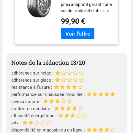
pneu adaptatif garantit une
pneus d'hiver
conduite sûre et stable sur
route sèche comme
99,90 €
mouillée, même à vitesse
élevée. Performance flexible
: kilométrage nettement
supérieur grâce à la gomme
BlackChili associée au profil
Low-Void rigide.
Construction sur mesure :
Notes de la rédaction 13/20
optimisé pour différentes
adhérence sur neige :
classes et charges de
véhicules, le SportContact 7
adhérence sur glace :
offre toujours la sensation
résistance à l’usure :
SportContact inimitable.
performance sur chaussée mouillée :
Exceptionnellement durable
niveau sonore :
et efficace : sa gomme
confort de conduite :
avancée réduit la résistance
efficacité énergétique :
au roulement et améliore le
prix :
kilométrage. Étiquette UE
du pneu : efficacité
disponibilité en magasin ou en ligne :