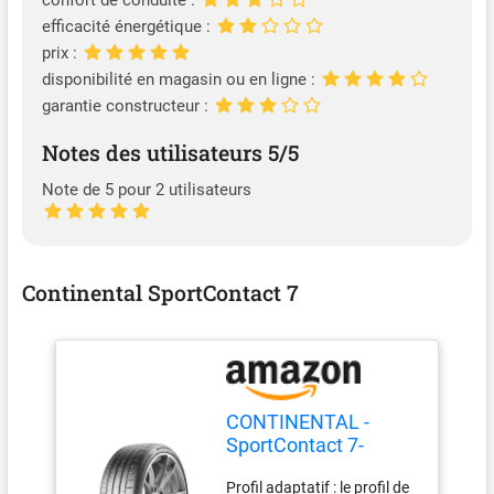
confort de conduite :
CORSA (S07,X15), Adam
efficacité énergétique :
(M13), ASTRA (A04,T98),
prix :
COMBO (X12), Speedster
(E01); MERCEDES-BENZ
disponibilité en magasin ou en ligne :
190 (W201), CLASSE
garantie constructeur :
(W169,W124,W202), W124,
W123; VW POLO VI
Notes des utilisateurs 5/5
(AW1,BZ1); ALFA ROMEO
Note de 5 pour 2 utilisateurs
(955,937,932); PORSCHE
924 Vérifiez l'ajustement :
Veuillez vérifier que cette
pièce de rechange est
compatible avec votre
Continental SportContact 7
véhicule à l'aide des
données de votre véhicule
et noter toute
restriction/critère existant.
CONTINENTAL -
SportContact 7-
225/40 ZR 18-
Profil adaptatif : le profil de
92Y/C/A/72dB -