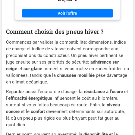
sol mouillé - C; Niveau d'émission sonore - B; EPREL-id - 587026;
OCTAVIA II (1Z5), YETI (5L); VW
Largeur - 215; Indice de vitesse - H; Saison - Wi; Saison - wi;
SHARAN II (7N1,7N2), PASSAT
Tailles de pneus - 215-60-17; Largeur de pneu - 215; Type - r;
(3C5,365); MERCEDES-BENZ
M+S - Oui Vérification rapide de la compatibilité en un seul jour
CLASSE
ouvrable : vous n'êtes pas sûr que la pièce automobile soit
(W205,W212,S205,W246,W242,S
compatible ? Il vous suffit de nous envoyer le numéro
212); RENAULT SCéNIC III
Comment choisir des pneus hiver ?
d'identification de votre véhicule (numéro VIN). Notre équipe
(JZ0/1), LAGUNA III
d'experts verificera la compatibilité et vous donnera une
(BT,BT0/1,KT,KT0/1), GRAND
Commencez par valider la compatibilité: dimensions, indice
réponse dans un délai d'un jour ouvrable! Vérifiez l'ajustement :
(JZ,JZ0/1); PEUGEOT 3008 I
Veuillez vérifier que cette pièce de rechange est compatible
de charge et indice de vitesse doivent correspondre aux
(0U), 3008 II (M,MC,MR,MJ,M4);
avec votre véhicule à l'aide des données de votre véhicule et
OPEL INSIGNIA (G09), ZAFIRA
préconisations du constructeur. Un pneu hiver pertinent se
noter toute restriction/critère existant.
(P12), ASTRA (P10,A04); FORD
juge ensuite sur ses priorités de sécurité:
adhérence sur
S-MAX (WA6), GALAXY; SEAT
neige
et
sur glace
priment si vous roulez en zones froides ou
Alhambra (710,711), ALTEA
(5P5,5P8), Altea (5P1); VOLVO
vallonnées, tandis que la
chaussée mouillée
pèse davantage
V40 (525,526), V70 II (285), V60
en climat océanique.
II (225,227); ALFA ROMEO
(952,939) Vérifiez l'ajustement :
Regardez aussi l’économie d’usage: la
résistance à l’usure
et
Veuillez vérifier que cette pièce
l’
efficacité énergétique
influencent le coût au kilomètre,
de rechange est compatible
surtout si vous faites beaucoup de route. Enfin, le
niveau
avec votre véhicule à l'aide des
données de votre véhicule et
sonore
et le
confort
deviennent déterminants sur autoroute,
noter toute restriction/critère
là où un pneu plus rigide ou plus bruyant peut fatiguer au
existant.
quotidien.
Dernier point, souvent sous-estimé: la
disponibilité
et la