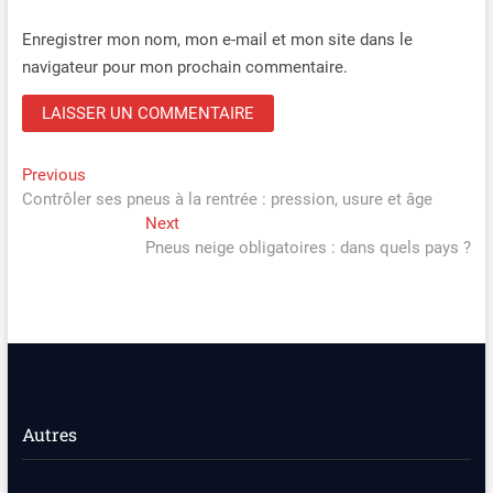
Enregistrer mon nom, mon e-mail et mon site dans le
navigateur pour mon prochain commentaire.
Navigation
Previous
Previous
post:
Contrôler ses pneus à la rentrée : pression, usure et âge
de
Next
Next
l’article
post:
Pneus neige obligatoires : dans quels pays ?
Autres