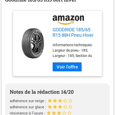
GOODRIDE 185/65
R15 88H Pneu Hiver
Compatible avec
Informations techniques:
RENAULT Clio 3 3/5
Largeur de pneu - 185;
portes BR0/1, CR0/1
Largeur - 185; Section du
Clio 2 3/5 portes BB,
pneu - 65; Hauteur - 65;
CB, BB0/1/2,
Type - R; Type - r;
CB0/1/2, PEUGEOT
Dimensions du pneu - 15;
207 3/5 portes WA,
Diamètre - 15; Indice de
WC, AUDI
charge - 88; Indice de
charge - 88; Indice de
Notes de la rédaction 14/20
vitesse - H; Indice de vitesse
- h; Groupe - PKW; Type -
adhérence sur neige :
pkw; Saison - Wi; Saison -
adhérence sur glace :
wi; Adhérence sur sol
résistance à l’usure :