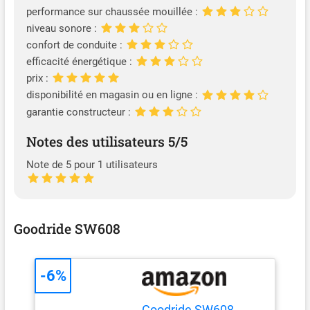
mouillé - C; Efficacité
performance sur chaussée mouillée :
énergétique - C; Niveau de
niveau sonore :
pression acoustique [dB] -
71; Niveau d'émission
confort de conduite :
sonore - B; Tailles de pneus -
efficacité énergétique :
185-65-15; EPREL-id -
prix :
458370; Adhérence sur la
disponibilité en magasin ou en ligne :
neige - 1; M+S - Oui
garantie constructeur :
Vérification rapide de la
compatibilité en un seul jour
Notes des utilisateurs 5/5
ouvrable : vous n'êtes pas
sûr que la pièce automobile
Note de 5 pour 1 utilisateurs
soit compatible ? Il vous
suffit de nous envoyer le
numéro d'identification de
votre véhicule (numéro
Goodride SW608
VIN). Notre équipe d'experts
verificera la compatibilité et
vous donnera une réponse
-6%
dans un délai d'un jour
ouvrable! Compatible avec:
RENAULT CLIO III
Goodride SW608 -