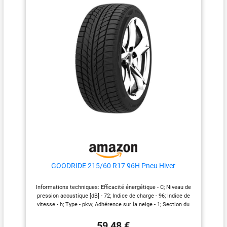
pression acoustique [dB] - 72;
Niveau d'émission sonore - B;
Tailles de pneus - 225-50-17;
EPREL-id - 461099; Adhérence
sur la neige - 1; Protection jante
- Felgenschutz; M+S - Oui
Vérification rapide de la
compatibilité en un seul jour
ouvrable : vous n'êtes pas sûr
que la pièce automobile soit
compatible ? Il vous suffit de
nous envoyer le numéro
d'identification de votre
véhicule (numéro VIN). Notre
équipe d'experts verificera la
compatibilité et vous donnera
une réponse dans un délai d'un
jour ouvrable! Compatible avec:
BMW 3
GOODRIDE 215/60 R17 96H Pneu Hiver
(E91,F31,F30,F80,G21,G81,G20,G
80), 5 (E60,E61), X1 (E84), X3
Informations techniques: Efficacité énergétique - C; Niveau de
(F25), 4 (F36,F32,F82); AUDI A4
pression acoustique [dB] - 72; Indice de charge - 96; Indice de
(8K5,8W5,8WD,8K2,8KH), A6
vitesse - h; Type - pkw; Adhérence sur la neige - 1; Section du
(4F5,4F2,4FH), A5
pneu - 60; Hauteur - 60; Indice de charge - 96; Groupe - PKW;
(8T3,8TA,F5A,F5F), TT (8J3);
Type - R; Dimensions du pneu - 17; Diamètre - 17; Adhérence sur
SKODA OCTAVIA III (5E5),
59,48 €