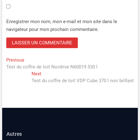
Enregistrer mon nom, mon e-mail et mon site dans le
navigateur pour mon prochain commentaire.
Navigation
Previous
Previous
post:
Test du coffre de toit Nordrive N60019 530 l
de
Next
Next
l’article
post:
Test du coffre de toit VDP Cube 370 l noir brillant
Autres