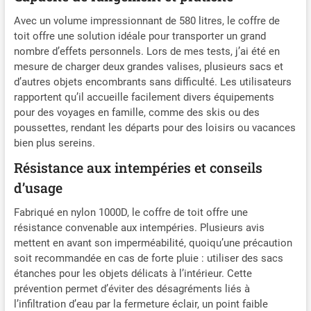
utiliser et à installer en un
Avec un volume impressionnant de 580 litres, le coffre de
rien de temps. **Important
toit offre une solution idéale pour transporter un grand
:** Assurez-vous que le toit
nombre d’effets personnels. Lors de mes tests, j’ai été en
de votre véhicule mesure au
mesure de charger deux grandes valises, plusieurs sacs et
moins 58" × 42" et qu'il ne
d’autres objets encombrants sans difficulté. Les utilisateurs
s'agit pas d'un modèle à
deux portes ou équipé de
rapportent qu’il accueille facilement divers équipements
portes coulissantes ou d'un
pour des voyages en famille, comme des skis ou des
toit en verre avant
poussettes, rendant les départs pour des loisirs ou vacances
l'installation. 【Matériau
bien plus sereins.
extrêmement imperméable
Résistance aux intempéries et conseils
et indéchirable】Le sac de
toit souple Sailnovo est
d’usage
fabriqué en tissu Oxford
Fabriqué en nylon 1000D, le coffre de toit offre une
ultra-résistant et renforcé
résistance convenable aux intempéries. Plusieurs avis
d'une doublure
imperméable en PVC 1000D
mettent en avant son imperméabilité, quoiqu’une précaution
de qualité militaire à triple
soit recommandée en cas de forte pluie : utiliser des sacs
couche. Sac de toit
étanches pour les objets délicats à l’intérieur. Cette
imperméable et durable.
prévention permet d’éviter des désagréments liés à
Protège du vent et de la
l’infiltration d’eau par la fermeture éclair, un point faible