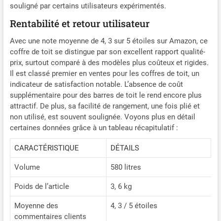
poussière, de la pluie et de
souligné par certains utilisateurs expérimentés.
la neige et protège votre
Rentabilité et retour utilisateur
propriété contre les
dommages. 【Le design le
Avec une note moyenne de 4, 3 sur 5 étoiles sur Amazon, ce
plus sûr】6 sangles
coffre de toit se distingue par son excellent rapport qualité-
réglables renforcées, 2
prix, surtout comparé à des modèles plus coûteux et rigides.
sangles longues extra
Il est classé premier en ventes pour les coffres de toit, un
mobiles, 6 crochets de
indicateur de satisfaction notable. L’absence de coût
porte, pour garder vos
supplémentaire pour des barres de toit le rend encore plus
bagages en place même sur
attractif. De plus, sa facilité de rangement, une fois plié et
les autoroutes cahoteuses.
non utilisé, est souvent soulignée. Voyons plus en détail
Lorsqu'il n'est pas utilisé, le
sac de toit peut être placé
certaines données grâce à un tableau récapitulatif :
dans le sac de rangement,
CARACTÉRISTIQUE
DÉTAILS
occupant une très petite
surface. 【Garantie de
Volume
580 litres
satisfaction à 100%】Pour
toute question ou
Poids de l’article
3, 6 kg
préoccupation, n'hésitez
pas à nous contacter à tout
Moyenne des
4, 3 / 5 étoiles
moment. Notre équipe
commentaires clients
dédiée s'engage à répondre