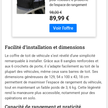
de l'espace de rangement
limité dans votre voiture.
98,00 €
C'est pourquoi la capacité
89,99 €
est cruciale. Les dimensions
totales du coffre de toit de
voiture sont de
130cm*100cm*43cm, avec
20 pieds cubes. Plus grande
capacité que la plupart des
Facilité d’installation et dimensions
marques. Vous pouvez
facilement transporter les
Le coffre de toit de véhicule s’est révélé d’une simplicité
bagages de 6 personnes.
remarquable à installer. Grâce aux 8 sangles renforcées et
【Compatibilité
aux 6 crochets de porte, il s’adapte facilement au toit de la
universelle】Équipé de 6
plupart des véhicules, même ceux sans barres de toit. Ses
crochets de porte et de 2
dimensions généreuses de 129, 54 x 100 x 43, 18 cm
sangles réglables
permettent de maximiser l’espace de rangement du véhicule,
supplémentaires, le coffre
tout en maintenant un faible poids de 3, 6 kg. Cette légèreté
de toit Sailnovo peut être
rend la manœuvre plus accessible, notamment pour des
utilisé sur la plupart des
opérations en solo.
voitures ou SUV, avec ou
Capacité de rangement et praticité
sans barres de toit. Facile à