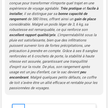
deux portes ou équipé de
conçue pour transformer n’importe quel trajet en une
portes coulissantes ou d'un
expérience de voyage agréable.
Très pratique
et
facile à
toit en verre avant
installer
, il se distingue par sa
bonne capacité de
l'installation. 【Matériau
rangement
de 580 litres, offrant ainsi un
gain de place
extrêmement imperméable
considérable. Malgré un poids léger de 3, 6 kg, sa
et indéchirable】Le sac de
robustesse est remarquable, ce qui renforce son
toit souple Sailnovo est
excellent rapport qualité/prix
. L’imperméabilité sous la
fabriqué en tissu Oxford
pluie est satisfaisante, bien que des infiltrations
ultra-résistant et renforcé
puissent survenir lors de fortes précipitations, une
d'une doublure
précaution à prendre en compte. Grâce à ses 8 sangles
imperméable en PVC 1000D
renforcées et 6 crochets de porte, la stabilité à haute
de qualité militaire à triple
vitesse est assurée, garantissant une tranquillité
couche. Sac de toit
d’esprit sur la route. De plus, son rangement après
imperméable et durable.
usage est un jeu d’enfant, car le sac devient
peu
Protège du vent et de la
encombrant
. Malgré quelques petits défauts, ce coffre
poussière, de la pluie et de
de toit s’avère être un allié efficace et rentable pour les
la neige et protège votre
propriété contre les
passionnées de voyages.
dommages. 【Le design le
plus sûr】6 sangles
réglables renforcées, 2