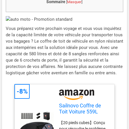
Sommaire
[
Masquer
]
Vous préparez votre prochain voyage et vous vous inquiétez
de la capacité limitée de votre véhicule pour transporter tous
vos bagages ? Le coffre de toit de véhicule en nylon résistant
aux intempéries est la solution idéale pour vous. Avec une
capacité de 580 litres et doté de 8 sangles renforcées ainsi
que de 6 crochets de porte, il garantit la sécurité et la
protection de vos affaires. Ne laissez plus aucune contrainte
logistique gâcher votre aventure en famille ou entre amis.
-8%
Sailnovo Coffre de
Toit Voiture 559L
Résistant, Sac de Toit
【20 pieds cubes】Conçu
Voiture Pliable
pour résoudre le problème