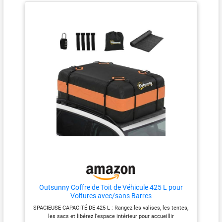
carrier bag 44.1 "(L) x 33.8"
sécurité d’abord : Coffre de toit
d'une doublure
(W)x 16.9"(H) permet de
voiture avec trois sangles de
imperméable en PVC 1000D
contenir 6 valises plus d'autres
renfort réglables renforcées
de qualité militaire à triple
fournitures de voyage en plein
pour garder le porte-bagages en
couche. Sac de toit
air telles que des sacs de
sécurité. Venez avec un verrou
couchage, des tentes et des
à combinaison bonus.
imperméable et durable.
sacs à main. 【Truly
Enveloppez la ceinture et fixez-
Protège du vent et de la
Waterproof &High-Density
la avec du velcro, dites adieu
poussière, de la pluie et de
1000D PVC】Featuring triple-
aux sangles qui flottent dans le
la neige et protège votre
layer high density Grid material
vent pendant que vous
and waterproof double coating
descendez dans la rue. Même
propriété contre les
technology, the rooftop car
un logo bien pensé de
dommages. 【Le design le
cargo carrier bag reaches
l'extension extrême du tissu à
plus sûr】6 sangles
weatherproof & tearproof, Le
fermeture éclair a des bandes
réglables renforcées, 2
sac de stockage de voiture
réfléchissantes qui
utilise la technologie de
accompagnent votre voyage de
sangles longues extra
soudage à haute fréquence
nuit Fermeture éclair étanche
mobiles, 6 crochets de
sans coutures apparentes, ce
améliorée:Nous avons constaté
porte, pour garder vos
qui améliore la durabilité. Ces
que les sangles des autres
bagages en place même sur
conceptions garantissent un
coffres de toit peuvent
effet imperméable maximal et
facilement se déchirer de la
les autoroutes cahoteuses.
vous permettent de profiter de
couture,de sorte que le sac de
Lorsqu'il n'est pas utilisé, le
Outsunny Coffre de Toit de Véhicule 425 L pour
votre voyage. 【Unique Double
toit MCBD renforce la couture
Voitures avec/sans Barres
sac de toit peut être placé
Rideau de Pluie & Fermeture
de la sangle.Elle offre une
dans le sac de rangement,
SPACIEUSE CAPACITÉ DE 425 L : Rangez les valises, les tentes,
éclair étanche】DOPAKA sac
protection contre les
les sacs et libérez l'espace intérieur pour accueillir
occupant une très petite
de transport de marchandises
intempéries même dans des