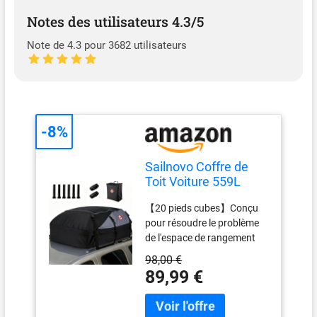
Notes des utilisateurs 4.3/5
Note de 4.3 pour 3682 utilisateurs
-8%
Sailnovo Coffre de
Toit Voiture 559L
Résistant, Sac de Toit
【20 pieds cubes】Conçu
Voiture Pliable
pour résoudre le problème
de l'espace de rangement
limité dans votre voiture.
98,00 €
C'est pourquoi la capacité
89,99 €
est cruciale. Les dimensions
totales du coffre de toit de
voiture sont de