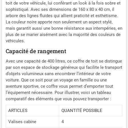
toit de votre véhicule, lui conférant un look à la fois sobre et
sécurité anti-vol. Système
sophistiqué. Avec ses dimensions de 160 x 80 x 40 cm, il
de fixation pour monter et
arbore des lignes fluides qui allient praticité et esthétisme.
démonter votre Faradbox
La couleur noire apporte non seulement un aspect stylé,
plus rapidement.
mais garantit aussi une bonne résistance aux intempéries, en
plus de se marier aisément avec la majorité des couleurs de
véhicules.
Capacité de rangement
Avec une capacité de 400 litres, ce coffre de toit se distingue
par son espace de stockage généreux qui facilite le transport
d’objets volumineux sans encombrer l’intérieur de votre
voiture. Que ce soit pour un voyage en famille ou une
aventure sportive, ce coffre vous permet d’emporter tout
l’équipement nécessaire. Pour illustrer, voici un tableau
comparatif des éléments que vous pouvez transporter :
ARTICLES
QUANTITÉ POSSIBLE
Valises cabine
4