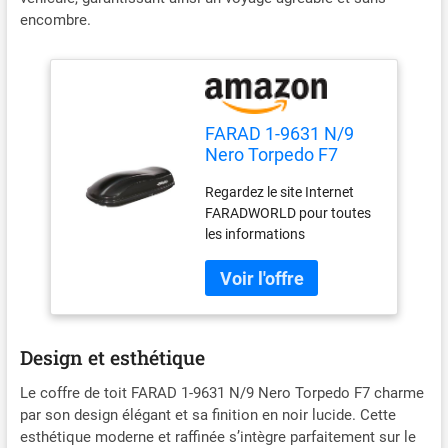
encombre.
FARAD 1-9631 N/9
Nero Torpedo F7
Coffre de Toit, Noir
Regardez le site Internet
Lucide, 400 L
FARADWORLD pour toutes
les informations
techniques. Produits en
Italie de haute qualitè,
design moderne et finition
prestigeuse. Construit à
combiner au mieux la
Design et esthétique
capacitè de charge et l'
aérodynamique. Double
Le coffre de toit FARAD 1-9631 N/9 Nero Torpedo F7 charme
ouverture latèrale (à droite
par son design élégant et sa finition en noir lucide. Cette
et à gauche). Verrouillage
esthétique moderne et raffinée s’intègre parfaitement sur le
avec le systéme de clé de