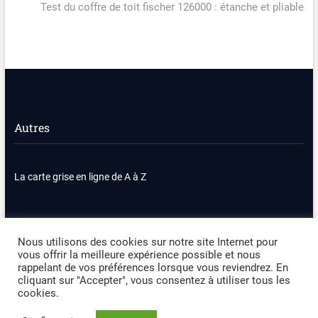
l’article
post:
Test du coffre de toit fischer 126000 : étanche et pliable
Autres
La carte grise en ligne de A à Z
Nous contacter
Plan du site
Nous utilisons des cookies sur notre site Internet pour
vous offrir la meilleure expérience possible et nous
Politique de confidentialité
Mentions légales
rappelant de vos préférences lorsque vous reviendrez. En
cliquant sur "Accepter", vous consentez à utiliser tous les
cookies.
Occasion Automobile
| Designed by:
Theme Freesia
|
WordPress
| ©
Copyright All right reserved