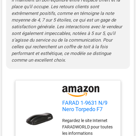
il maintient un bon équilibre entre l’espace offert et la
place qu’il occupe. Les retours clients sont
extrêmement positifs, comme en témoigne la note
moyenne de 4, 7 sur 5 étoiles, ce qui est un gage de
satisfaction générale. Les interactions avec le vendeur
sont également impeccables, notées à 5 sur 5, qu’il
s’agisse du service ou de la communication. Pour
celles qui recherchent un coffre de toit à la fois
performant et esthétique, ce modèle se distingue
comme un excellent choix.
FARAD 1-9631 N/9
Nero Torpedo F7
Coffre de Toit, Noir
Regardez le site Internet
Lucide, 400 L
FARADWORLD pour toutes
les informations