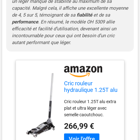
un léger manque de stabilité au maximum de sa
capacité. Malgré cela, il affiche une excellente moyenne
de 4, 5 sur 5, témoignant de sa
fiabilité
et de sa
performance
. En résumé, le modèle OH 5309 allie
efficacité et facilité d’utilisation, devenant ainsi un
incontournable pour ceux qui ont besoin d’un cric
autant performant que léger.
Cric rouleur
hydraulique 1.25T alu
extra plat H.85 à
Cric rouleur 1.25T alu extra
375mm - OH 5309 -
plat et ultra léger avec
CLAS Equipements
semelle caoutchouc.
Système anti-surcharge.
266,99 €
Système double pompe
montée rapide. Protection