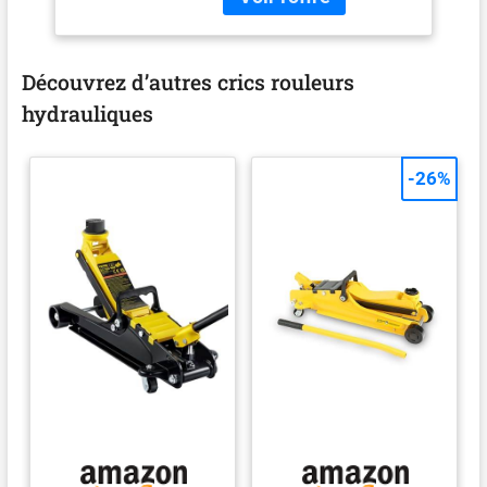
mousse sur le manche.
Roues arrières pivotantes.
CLAS Equipements, marque
française d'équipements et
Découvrez d’autres crics rouleurs
outillage technique pour
hydrauliques
véhicules légers, utilitaires
et poids lourds. Société
Française - Tous nos
-26%
produits respectent les
normes en vigueur.
Expédition sous 48H
garantie en FRANCE
Métropolitaine. AUTO ET
MOTO > OUTILS ET
DEPANNAGE > LEVAGE >
CRICS ROULEURS CLAS
Equipements est distribué
par notre équipe CENTRALE
DIGITALE, matériel à un prix
très abordable pour une
qualité inégalée. Faites
nous confiance et trouvez