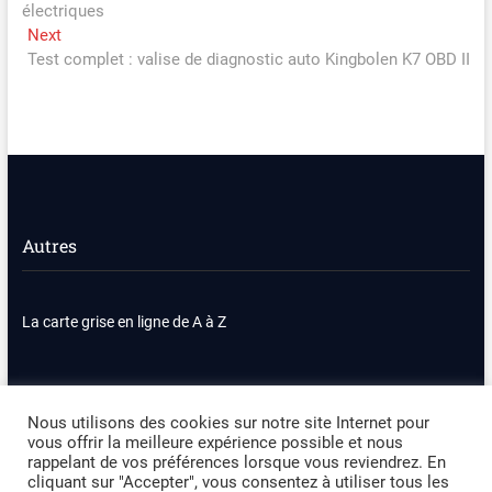
électriques
l’article
Next
Next
post:
Test complet : valise de diagnostic auto Kingbolen K7 OBD II
Autres
La carte grise en ligne de A à Z
Nous contacter
Plan du site
Nous utilisons des cookies sur notre site Internet pour
vous offrir la meilleure expérience possible et nous
Politique de confidentialité
Mentions légales
rappelant de vos préférences lorsque vous reviendrez. En
cliquant sur "Accepter", vous consentez à utiliser tous les