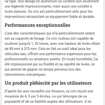
ce type. Son design en aluminium lui confère non seulement
Métropolitaine. AUTO ET
une légèreté impressionnante, mais aussi une solidité à
MOTO > OUTILS ET
toute épreuve. Ce cric est particulièrement utile pour les
DEPANNAGE > LEVAGE >
interventions nécessitant un équipement fiable et durable.
CRICS ROULEURS CLAS
Equipements est distribué
Performances exceptionnelles
par notre équipe CENTRALE
L’une des caractéristiques qui m’a particulièrement séduit
DIGITALE, matériel à un prix
est sa capacité de levage. Ce cric rouleau est capable de
très abordable pour une
qualité inégalée. Faites
soulever jusqu’à 1, 25 tonne, avec une hauteur de levée allant
nous confiance et trouvez
de 85 mm à 375 mm. Cela en fait un outil idéal pour les
des produits
véhicules bas, offrant une performance supérieure pour les
complémentaires en
professionnels ou amateurs avertis. En toute honnêteté, j’ai
cliquant sur notre marque
été impressionné par sa fluidité et sa rapidité de levée, ce
ci-dessus ou en tapant
qui permet de gagner un temps précieux lors des
notre nom de Marchand :
interventions mécaniques.
CENTRALE DIGITALE.
Un produit plébiscité par les utilisateurs
D’après les avis recueillis sur Amazon, ce cric reçoit une
moyenne de 4, 5 sur 5 étoiles, ce qui témoigne de sa
popularité et de sa fiabilité auprès des utilisateurs. Il se