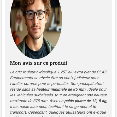
produits respectent les
normes en vigueur.
Expédition sous 48H
garantie en FRANCE
Métropolitaine. AUTO ET
MOTO > OUTILS ET
DEPANNAGE > LEVAGE >
CRICS ROULEURS CLAS
Equipements est distribué
par notre équipe CENTRALE
DIGITALE, matériel à un prix
Mon avis sur ce produit
très abordable pour une
qualité inégalée. Faites
Le cric rouleur hydraulique 1.25T alu extra plat de CLAS
nous confiance et trouvez
Equipements se révèle être un choix judicieux pour
des produits
l’atelier comme pour le particulier. Son principal atout
complémentaires en
réside dans sa
hauteur minimale de 85 mm
, idéale pour
cliquant sur notre marque
les véhicules surbaissés, tout en atteignant une hauteur
ci-dessus ou en tapant
maximale de 375 mm. Avec un
poids plume de 12, 8 kg
,
notre nom de Marchand :
il se manie aisément, facilitant le rangement et le
CENTRALE DIGITALE.
transport. Cependant, quelques utilisateurs ont évoqué