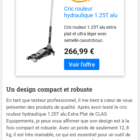
Cric rouleur
hydraulique 1.25T alu
extra plat H.85 à
Cric rouleur 1.25T alu extra
375mm - OH 5309 -
plat et ultra léger avec
CLAS Equipements
semelle caoutchouc.
Système anti-surcharge.
266,99 €
Système double pompe
montée rapide. Protection
mousse sur le manche.
Roues arrières pivotantes.
CLAS Equipements, marque
française d'équipements et
Un design compact et robuste
outillage technique pour
véhicules légers, utilitaires
En tant que testeur professionnel, il me tient à cœur de vous
et poids lourds. Société
présenter des produits de qualité. Après avoir testé le cric
Française - Tous nos
rouleur hydraulique 1.25T alu Extra Plat de CLAS
produits respectent les
Equipements, je peux vous affirmer que son design est à la
normes en vigueur.
fois compact et robuste. Avec un poids de seulement 12, 8
Expédition sous 48H
kg, il est très maniable, ce qui est essentiel pour un outil de
garantie en FRANCE