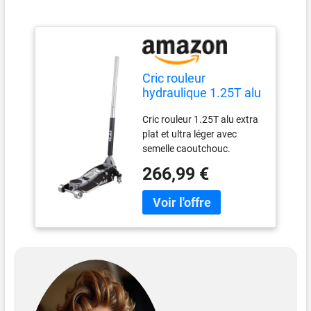
Cric rouleur
hydraulique 1.25T alu
extra plat H.85 à
Cric rouleur 1.25T alu extra
375mm - OH 5309 -
plat et ultra léger avec
CLAS Equipements
semelle caoutchouc.
Système anti-surcharge.
266,99 €
Système double pompe
montée rapide. Protection
mousse sur le manche.
Roues arrières pivotantes.
CLAS Equipements, marque
française d'équipements et
outillage technique pour
véhicules légers, utilitaires
et poids lourds. Société
Française - Tous nos