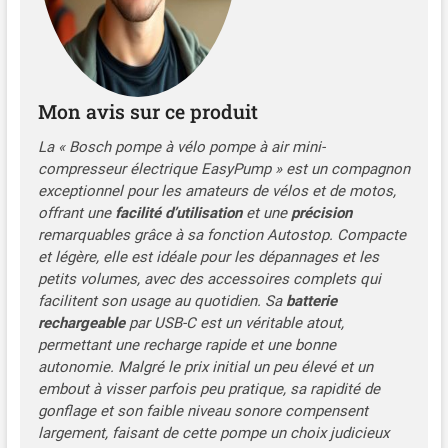
charge de la batterie. La
LED fait en sorte que la
zone de la valve soit bien
éclairée Fonction Auto-Off :
Pour économiser l’énergie,
Mon avis sur ce produit
le mini-compresseur d’air
s’arrête automatiquement
La « Bosch pompe à vélo pompe à air mini-
après une certaine durée de
compresseur électrique EasyPump » est un compagnon
non-utilisation. Il dispose
exceptionnel pour les amateurs de vélos et de motos,
par ailleurs d’une prise USB-
offrant une
facilité d’utilisation
et une
précision
C pour une recharge rapide
remarquables grâce à sa fonction Autostop. Compacte
Livré avec : EasyPump,
et légère, elle est idéale pour les dépannages et les
câble USB, adaptateur de
petits volumes, avec des accessoires complets qui
débit, aiguille à ballon,
facilitent son usage au quotidien. Sa
batterie
embout gonflage valve
rechargeable
par USB-C est un véritable atout,
presta, sac en tissu, dans
permettant une recharge rapide et une bonne
boîte carton
autonomie. Malgré le prix initial un peu élevé et un
embout à visser parfois peu pratique, sa rapidité de
gonflage et son faible niveau sonore compensent
largement, faisant de cette pompe un choix judicieux