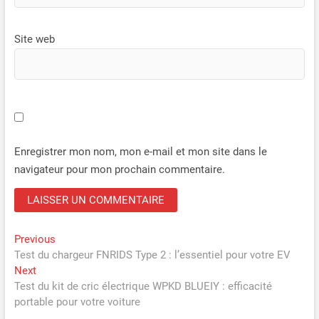
Site web
Enregistrer mon nom, mon e-mail et mon site dans le
navigateur pour mon prochain commentaire.
Navigation
Previous
Previous
post:
Test du chargeur FNRIDS Type 2 : l’essentiel pour votre EV
de
Next
Next
l’article
post:
Test du kit de cric électrique WPKD BLUEIY : efficacité
portable pour votre voiture