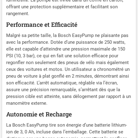
charge de la batterie. La
offrant une protection supplémentaire et facilitant son
LED fait en sorte que la
rangement.
zone de la valve soit bien
éclairée Fonction Auto-Off :
Performance et Efficacité
Pour économiser l’énergie,
Malgré sa petite taille, la Bosch EasyPump ne plaisante pas
le mini-compresseur d’air
avec la performance. Dotée d’une puissance de 250 watts,
s’arrête automatiquement
elle est capable d’atteindre une pression maximale de 150
après une certaine durée de
non-utilisation. Il dispose
PSI (10, 3 bar), ce qui en fait une solution efficace pour
par ailleurs d’une prise USB-
regonfler non seulement des pneus de vélo mais également
C pour une recharge rapide
ceux des voitures et motos. Un utilisateur a chronométré un
Livré avec : EasyPump,
pneu de voiture à plat gonflé en 2 minutes, démontrant ainsi
câble USB, adaptateur de
son efficacité. L’arrêt automatique, réglable via l’écran,
débit, aiguille à ballon,
assure une précision remarquable, s’arrêtant dès que la
embout gonflage valve
pression cible est atteinte, sans délogement par rapport à un
presta, sac en tissu, dans
manomètre externe.
boîte carton
Autonomie et Recharge
La Bosch EasyPump tire son énergie d’une batterie lithium-
ion de 3, 0 Ah, incluse dans l’emballage. Cette batterie se