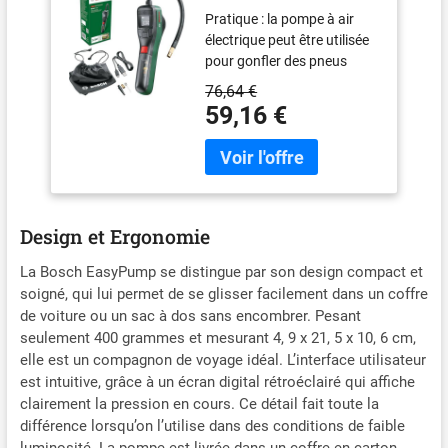
air/Mini-compresseur
Pratique : la pompe à air
électrique EasyPump
électrique peut être utilisée
(Batterie 3,0 Ah, 3,6 V,
pour gonfler des pneus
Fonction Autostop,
(voiture, moto, vélo), des
150 PSI, 10,3 Bar,
76,64 €
ballons et de petits articles
LED, Rechargeable
59,16 €
de sport nautique jusqu’à
Via câble USB-C,
10,3 bar. Légère (430 g), elle
dans boîte Carton)
est conçue pour toutes les
valves standard Fonction
Autostop : La pompe à air
offre le choix entre 3 unités
Design et Ergonomie
de pression (PSI, bar, kPa)
et s’arrête
La Bosch EasyPump se distingue par son design compact et
automatiquement quand la
soigné, qui lui permet de se glisser facilement dans un coffre
pression préréglée est
de voiture ou un sac à dos sans encombrer. Pesant
atteinte Écran numérique et
seulement 400 grammes et mesurant 4, 9 x 21, 5 x 10, 6 cm,
éclairage LED : l’écran
elle est un compagnon de voyage idéal. L’interface utilisateur
éclairé affiche la pression en
est intuitive, grâce à un écran digital rétroéclairé qui affiche
temps réel, la valeur
clairement la pression en cours. Ce détail fait toute la
préréglée (pression de
différence lorsqu’on l’utilise dans des conditions de faible
consigne) et l’état de
luminosité. La pompe est livrée dans un coffre en carton,