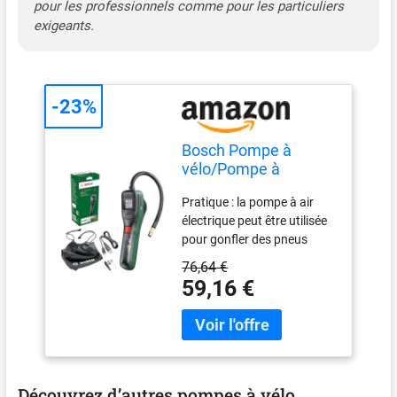
pour les professionnels comme pour les particuliers
exigeants.
-23%
Bosch Pompe à
vélo/Pompe à
air/Mini-compresseur
Pratique : la pompe à air
électrique EasyPump
électrique peut être utilisée
(Batterie 3,0 Ah, 3,6 V,
pour gonfler des pneus
Fonction Autostop,
(voiture, moto, vélo), des
150 PSI, 10,3 Bar,
76,64 €
ballons et de petits articles
LED, Rechargeable
59,16 €
de sport nautique jusqu’à
Via câble USB-C,
10,3 bar. Légère (430 g), elle
dans boîte Carton)
est conçue pour toutes les
valves standard Fonction
Autostop : La pompe à air
offre le choix entre 3 unités
Découvrez d’autres pompes à vélo