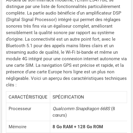
Au-delà de son interface moderne, l’Erisin ES4770IL se
contrôler facilement et en
distingue par une liste de fonctionnalités particulièrement
toute sécurité la musique, le
complète. La partie audio bénéficie d’un amplificateur DSP
volume et les appels
(Digital Signal Processor) intégré qui permet des réglages
pendant la conduite. La
sonores très fins via un égaliseur complet, améliorant
navigation GPS prend en
sensiblement la qualité sonore par rapport au système
charge les cartes en ligne et
d’origine. La connectivité est un autre point fort, avec le
hors ligne via des
Bluetooth 5.1 pour des appels mains libres clairs et un
applications comme Waze,
streaming audio de qualité, le Wi-Fi bi-bande et même un
Sygic et Google Maps,
module 4G intégré pour une connexion internet autonome via
même en écoutant la
une carte SIM. La navigation GPS est précise et rapide, et la
musique ou la radio. Le
présence d’une carte Europe hors ligne est un plus non
Bluetooth 5.1 intégré
assure des appels mains
négligeable. Voici un aperçu des caractéristiques techniques
libres stables et un
clés :
streaming audio fluide.
Compatible avec USB DVR,
CARACTÉRISTIQUE
SPÉCIFICATION
TPMS, DAB+, caméra de
Processeur
Qualcomm Snapdragon 668S
(8
recul, ainsi qu’avec le WiFi et
cœurs)
la 4G. L’écran IPS Ultra HD
10,25 pouces offre des
Mémoire
8 Go RAM + 128 Go ROM
couleurs vives, une image