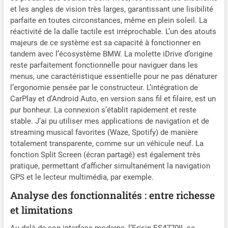
et les angles de vision très larges, garantissant une lisibilité
fonction d'origine de la
radio / du lecteur de CD et
parfaite en toutes circonstances, même en plein soleil. La
ne détruit pas le câble
réactivité de la dalle tactile est irréprochable. L’un des atouts
d'origine ; l'écran de la
majeurs de ce système est sa capacité à fonctionner en
caméra arrière d'origine ;
tandem avec l’écosystème BMW. La molette iDrive d’origine
affiche les fonctions
reste parfaitement fonctionnelle pour naviguer dans les
Bluetooth 5.1 et du volant.
menus, une caractéristique essentielle pour ne pas dénaturer
Montrez le système
l’ergonomie pensée par le constructeur. L’intégration de
d'origine sur ce nouvel
CarPlay et d’Android Auto, en version sans fil et filaire, est un
écran IPS. Décodeur Can-
pur bonheur. La connexion s’établit rapidement et reste
bus intégré, compatible
stable. J’ai pu utiliser mes applications de navigation et de
avec la plupart des
streaming musical favorites (Waze, Spotify) de manière
fonctions de commande au
totalement transparente, comme sur un véhicule neuf. La
volant et le bouton Idrive
fonction Split Screen (écran partagé) est également très
d'origine de la voiture.
pratique, permettant d’afficher simultanément la navigation
✪【Commande au volant,
GPS et le lecteur multimédia, par exemple.
GPS & multimédia】Cet
autoradio Android est
Analyse des fonctionnalités : entre richesse
compatible avec les
et limitations
commandes d’origine au
volant, permettant de