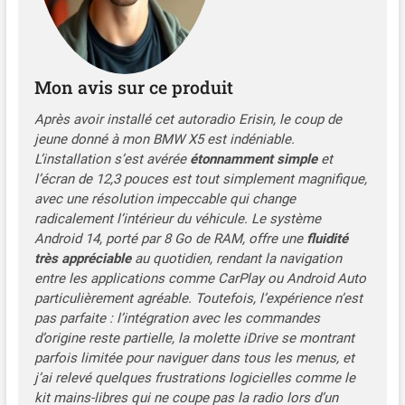
Snapdragon 668S (8
cœurs, technologie 11nm).
8 Go de RAM et 128 Go de
ROM, prend en charge 2
Mon avis sur ce produit
USB jusqu'à **2256 Go** de
stockage externe.
Après avoir installé cet autoradio Erisin, le coup de
✪【Mettre à jour et Ajouter
jeune donné à mon BMW X5 est indéniable.
Ces Fonctions】Montrer la
L’installation s’est avérée
étonnamment simple
et
fonction d'origine
l’écran de 12,3 pouces est tout simplement magnifique,
radio/lecteur CD/Bluetooth
avec une résolution impeccable qui change
5.1/caméra de recul sur le
radicalement l’intérieur du véhicule. Le système
nouvel appareil avec ; IPS
Android 14, porté par 8 Go de RAM, offre une
fluidité
HD écran plus grand.
très appréciable
au quotidien, rendant la navigation
Ajouter la fonction système
entre les applications comme CarPlay ou Android Auto
Android ; Android Auto et
particulièrement agréable. Toutefois, l’expérience n’est
Apple CarPlay ; WiFi
pas parfaite : l’intégration avec les commandes
Internet ; App Store ou Play
d’origine reste partielle, la molette iDrive se montrant
Store à visiter ; Navigation
parfois limitée pour naviguer dans tous les menus, et
en ligne et hors ligne ; DAB /
j’ai relevé quelques frustrations logicielles comme le
DVR / RDKS / 4G etc. Prend
kit mains-libres qui ne coupe pas la radio lors d’un
en charge l'affichage en