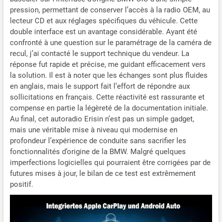
(2008-2010) avec système
pression, permettant de conserver l’accès à la radio OEM, au
CCC, veuillez nous
lecteur CD et aux réglages spécifiques du véhicule. Cette
contacter pour acheter
double interface est un avantage considérable. Ayant été
l'autre modèle ES4770CL
confronté à une question sur le paramétrage de la caméra de
(ASIN B0D5M6QS48).
recul, j’ai contacté le support technique du vendeur. La
réponse fut rapide et précise, me guidant efficacement vers
la solution. Il est à noter que les échanges sont plus fluides
en anglais, mais le support fait l’effort de répondre aux
sollicitations en français. Cette réactivité est rassurante et
compense en partie la légèreté de la documentation initiale.
Au final, cet autoradio Erisin n’est pas un simple gadget,
mais une véritable mise à niveau qui modernise en
profondeur l’expérience de conduite sans sacrifier les
fonctionnalités d’origine de la BMW. Malgré quelques
imperfections logicielles qui pourraient être corrigées par de
futures mises à jour, le bilan de ce test est extrêmement
positif.