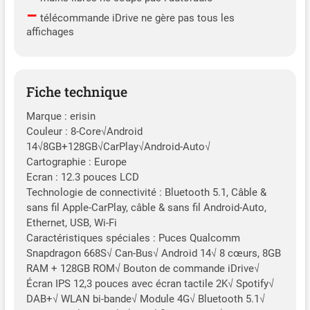
–
télécommande iDrive ne gère pas tous les
affichages
Fiche technique
Marque : erisin
Couleur : 8-Core√Android
14√8GB+128GB√CarPlay√Android-Auto√
Cartographie : Europe
Ecran : 12.3 pouces LCD
Technologie de connectivité : Bluetooth 5.1, Câble &
sans fil Apple-CarPlay, câble & sans fil Android-Auto,
Ethernet, USB, Wi-Fi
Caractéristiques spéciales : Puces Qualcomm
Snapdragon 668S√ Can-Bus√ Android 14√ 8 cœurs, 8GB
RAM + 128GB ROM√ Bouton de commande iDrive√
Écran IPS 12,3 pouces avec écran tactile 2K√ Spotify√
DAB+√ WLAN bi-bande√ Module 4G√ Bluetooth 5.1√