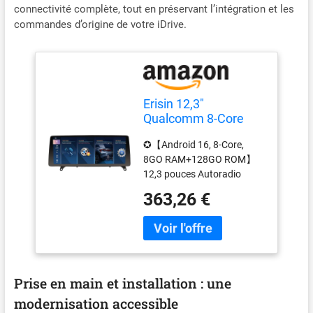
connectivité complète, tout en préservant l’intégration et les
commandes d’origine de votre iDrive.
Erisin 12,3"
Qualcomm 8-Core
8GO+128GO Android
✪【Android 16, 8-Core,
16 Autoradio GPS
8GO RAM+128GO ROM】
Stéréo pour BMW X5
12,3 pouces Autoradio
E70 BMW X6 E71 CIC
Bluetooth GPS pour BMW
Soutien Bluetooth 5.1
363,26 €
X5 E70 BMW X6 E71
iDrive IPS Écran
système CIC . Décodeur
Tactile Dab+ sans Fil
Can-Bus intégré,
CarPlay Android Auto
compatible avec les
DSP WiFi Canbus
commandes au volant et le
bouton iDrive. Écran Ultra
Prise en main et installation : une
HD MIPI IPS de troisième
modernisation accessible
génération, 2K Quad-HD