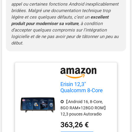
appel ou certaines fonctions Android inexplicablement
écran partagé, vous pouvez
exécuter deux apps côte à
bridées. Malgré une documentation technique trop
côte. ✪【Fonctions du
légère et ces quelques défauts, c’est un
excellent
Système d'origine
produit pour moderniser sa voiture
, à condition
Conservé】Prend en charge
d’accepter quelques compromis sur l’intégration
la télécommande au volant
logicielle et de ne pas avoir peur de tâtonner un peu au
et les boutons de
début.
commande MMI, accès
facile à toutes les fonctions
(n'est pas pris en charge
après l'installation APK) ;
conserve le système audio
hi-fi d'origine ; conserve la
Erisin 12,3"
fonction d'origine de la
Qualcomm 8-Core
radio / du lecteur de CD et
8GO+128GO Android
ne détruit pas le câble
✪【Android 16, 8-Core,
16 Autoradio GPS
d'origine ; l'écran de la
8GO RAM+128GO ROM】
Stéréo pour BMW X5
caméra arrière d'origine ;
12,3 pouces Autoradio
E70 BMW X6 E71 CIC
affiche les fonctions
Bluetooth GPS pour BMW
Soutien Bluetooth 5.1
Bluetooth 5.1 et du volant.
363,26 €
X5 E70 BMW X6 E71
iDrive IPS Écran
Montrez le système