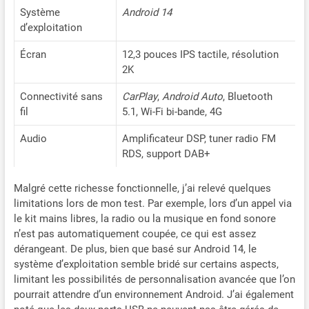
nette et une expérience de
Système
Android 14
conduite moderne et
d’exploitation
immersive. ✪【Apple
CarPlay & Android Auto —
Écran
12,3 pouces IPS tactile, résolution
Câble et sans fil intégrés &
2K
DSP】Connectez
simplement votre iPhone
Connectivité sans
CarPlay
,
Android Auto
, Bluetooth
via Bluetooth pour utiliser
fil
5.1, Wi-Fi bi-bande, 4G
CarPlay, ou votre téléphone
Android via USB ou
Audio
Amplificateur DSP, tuner radio FM
Bluetooth pour profiter
RDS, support DAB+
d'Android Auto. Cet
autoradio est équipé d'un
Malgré cette richesse fonctionnelle, j’ai relevé quelques
amplificateur DSP intégré et
limitations lors de mon test. Par exemple, lors d’un appel via
d'un égaliseur 16 bandes,
le kit mains libres, la radio ou la musique en fond sonore
vous permettant d'ajuster le
n’est pas automatiquement coupée, ce qui est assez
son selon vos préférences
dérangeant. De plus, bien que basé sur Android 14, le
et votre environnement
d'écoute. Profitez d'une
système d’exploitation semble bridé sur certains aspects,
qualité audio
limitant les possibilités de personnalisation avancée que l’on
exceptionnelle, claire et
pourrait attendre d’un environnement Android. J’ai également
puissante, même à volume