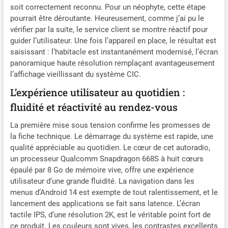
HD écran plus grand.
soit correctement reconnu. Pour un néophyte, cette étape
Ajouter la fonction système
pourrait être déroutante. Heureusement, comme j’ai pu le
Android ; Android Auto et
vérifier par la suite, le service client se montre réactif pour
Apple CarPlay ; WiFi
guider l’utilisateur. Une fois l’appareil en place, le résultat est
Internet ; App Store ou Play
saisissant : l’habitacle est instantanément modernisé, l’écran
Store à visiter ; Navigation
panoramique haute résolution remplaçant avantageusement
en ligne et hors ligne ; DAB /
l’affichage vieillissant du système CIC.
DVR / RDKS / 4G etc. Prend
en charge l'affichage en
L’expérience utilisateur au quotidien :
écran partagé, vous pouvez
fluidité et réactivité au rendez-vous
exécuter deux apps côte à
côte. ✪【Fonctions du
La première mise sous tension confirme les promesses de
Système d'origine
la fiche technique. Le démarrage du système est rapide, une
Conservé】Prend en charge
qualité appréciable au quotidien. Le cœur de cet autoradio,
la télécommande au volant
un processeur Qualcomm Snapdragon 668S à huit cœurs
et les boutons de
épaulé par 8 Go de mémoire vive, offre une expérience
commande MMI, accès
utilisateur d’une grande fluidité. La navigation dans les
facile à toutes les fonctions
menus d’Android 14 est exempte de tout ralentissement, et le
(n'est pas pris en charge
lancement des applications se fait sans latence. L’écran
après l'installation APK) ;
tactile IPS, d’une résolution 2K, est le véritable point fort de
conserve le système audio
ce produit. Les couleurs sont vives, les contrastes excellents
hi-fi d'origine ; conserve la