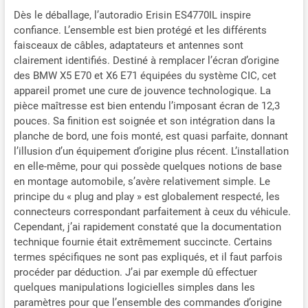
2400900 pixels — design
Dès le déballage, l’autoradio Erisin ES4770IL inspire
exclusif. Écran tactile 2.5D
confiance. L’ensemble est bien protégé et les différents
G+G, grand format de 12.3"
faisceaux de câbles, adaptateurs et antennes sont
et ultra-fin (8-10 mm),
clairement identifiés. Destiné à remplacer l’écran d’origine
offrant une expérience
des BMW X5 E70 et X6 E71 équipées du système CIC, cet
visuelle et tactile
appareil promet une cure de jouvence technologique. La
incomparable. Fonctionne
pièce maîtresse est bien entendu l’imposant écran de 12,3
sous Android 16.0, avec
pouces. Sa finition est soignée et son intégration dans la
processeur Qualcomm
planche de bord, une fois monté, est quasi parfaite, donnant
Snapdragon 668S (8
l’illusion d’un équipement d’origine plus récent. L’installation
cœurs, technologie 11nm).
en elle-même, pour qui possède quelques notions de base
8 Go de RAM et 128 Go de
ROM, prend en charge 2
en montage automobile, s’avère relativement simple. Le
USB jusqu'à **2256 Go** de
principe du « plug and play » est globalement respecté, les
stockage externe.
connecteurs correspondant parfaitement à ceux du véhicule.
✪【Mettre à jour et Ajouter
Cependant, j’ai rapidement constaté que la documentation
Ces Fonctions】Montrer la
technique fournie était extrêmement succincte. Certains
fonction d'origine
termes spécifiques ne sont pas expliqués, et il faut parfois
radio/lecteur CD/Bluetooth
procéder par déduction. J’ai par exemple dû effectuer
5.1/caméra de recul sur le
quelques manipulations logicielles simples dans les
nouvel appareil avec ; IPS
paramètres pour que l’ensemble des commandes d’origine