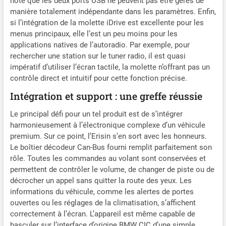
noté que les deux ports USB ne peuvent pas être gérés de
élevé. ✪【Compatible
manière totalement indépendante dans les paramètres. Enfin,
Modèles】Cet autoradio
si l’intégration de la molette iDrive est excellente pour les
carplay convient aux
menus principaux, elle l’est un peu moins pour les
véhicules BMW X5 E70
applications natives de l’autoradio. Par exemple, pour
(2011-2013) système CIC
rechercher une station sur le tuner radio, il est quasi
avec écran OEM de 6.5"/8" ;
impératif d’utiliser l’écran tactile, la molette n’offrant pas un
BMW X6 E71 (2011-2013)
contrôle direct et intuitif pour cette fonction précise.
système CIC avec écran
OEM de 6.5"/8".
Intégration et support : une greffe réussie
【Remarque importante】
Le principal défi pour un tel produit est de s’intégrer
1. Veuillez vérifier la forme
harmonieusement à l’électronique complexe d’un véhicule
et les dimensions de la
premium. Sur ce point, l’Erisin s’en sort avec les honneurs.
console centrale de votre
véhicule ou de l'autoradio
Le boîtier décodeur Can-Bus fourni remplit parfaitement son
d'origine avant l'achat. 2. Ce
rôle. Toutes les commandes au volant sont conservées et
ES4770IL est compatible
permettent de contrôler le volume, de changer de piste ou de
avec le système CIC
décrocher un appel sans quitter la route des yeux. Les
UNIQUEMENT. Vérifiez que
informations du véhicule, comme les alertes de portes
le système de votre véhicule
ouvertes ou les réglages de la climatisation, s’affichent
est CIC. Si vous avez un
correctement à l’écran. L’appareil est même capable de
BMW X5 E70 / X6 E71
basculer sur l’interface d’origine BMW CIC d’une simple