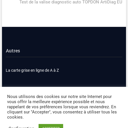
l’article
post:
Test de la valise diagnostic auto TOPDON ArtiDiag EU
Autres
La carte grise en ligne de A à Z
Nous contacter
Plan du site
Nous utilisons des cookies sur notre site Internet pour
vous offrir la meilleure expérience possible et nous
Politique de confidentialité
Mentions légales
rappelant de vos préférences lorsque vous reviendrez. En
cliquant sur "Accepter", vous consentez à utiliser tous les
cookies.
Occasion Automobile
| Designed by:
Theme Freesia
|
WordPress
| ©
Copyright All right reserved