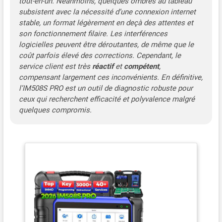
tout-en-un. Néanmoins, quelques ombres au tableau
et AUCUNE IP limitée, envoyez simplement SN à 💌
subsistent avec la nécessité d’une connexion internet
auteldirect@outlook.com💌 pour obtenir une
stable, un format légèrement en deçà des attentes et
autre langue. 🥇🥇【Programmation Clé
son fonctionnement filaire. Les interférences
Puissante】Autel IM508S PRO offer plus haut
logicielles peuvent être déroutantes, de même que le
niveau capacités programmation clé. Il prend en
charge lecture/écriture EEPROM/MCU, fonctions
coût parfois élevé des corrections. Cependant, le
IMMO avancées telles que ajout une clé/toutes
service client est très
réactif
et
compétent
,
clés Lo-st, génération clés/apprentissage clés,
compensant largement ces inconvénients. En définitive,
adaptation/rafraîchissement/codage ECU IMMO.
l’IM508S PRO est un outil de diagnostic robuste pour
Autel 508 Pro a également développé une
ceux qui recherchent efficacité et polyvalence malgré
programmation clé dédiée pour Voitures
quelques compromis.
spécialisées: pour VW/Audi 4th 5th IMMO Key
Learning, BMW FEM/BDC Key Learning &
Adaptation, BMW CAS4/3/2/1 Key Learning. 🥇🥇
【Programmateur Puce Clé XP400 Pro &
Adaptateur EEPROM + MCU】Autel MaxiIM
IM508S PRO équipé de XP400 Pro et de divers
adaptateurs EEPROM, peut non seulement faire la
programmation de puce de clé pour Benz 3rd,
BMW CAS 4/ 3/2, VW/ Audi MQB, mais également
lire/écrire l'ECU, le cryptage MC9S12, la carte IC, la
clé infrarouge Mercedes, détecter la fréquence à