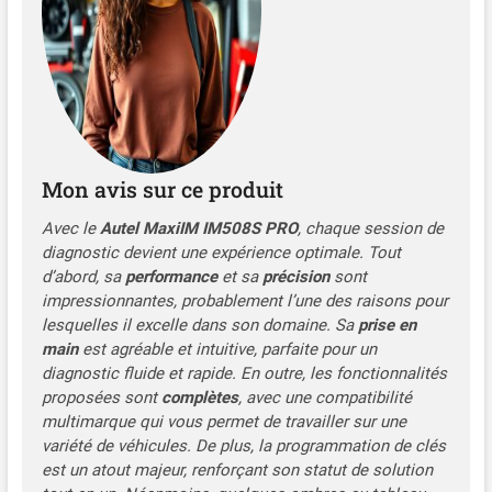
vous. 📢Ne prend PAS en charge les véhicules Re-
nault. 🥇🥇【2026 IM508S PRO, avec XP400
Pro】Autel IM508S PRO niveau programmation
clé est comparable à IM608/IM608 Pro tout en
réduisant budget moitié. IM508S PRO est égal à
IM508S+XP400 Pro, qui offre une programmation
clé professionnelle comme toutes clés l0st (lire
PIN/CS), ajouter un nouveau porte-clés, créer une
Mon avis sur ce produit
clé revendeur, lire et écrire données
immobilisation, sauvegarder données IMMO,
Avec le
Autel MaxiIM IM508S PRO
, chaque session de
comprend également capacité diagnostic tels que
diagnostic devient une expérience optimale. Tout
Contrôle Bidirectionnel, Diagnostic Niveau OE, 28+
d’abord, sa
performance
et sa
précision
sont
Services. 💯💯【Matériel Haut Gamme: Android
impressionnantes, probablement l’une des raisons pour
11.0 + 4G & 64G】Programmateur Clé Autel
lesquelles il excelle dans son domaine. Sa
prise en
MaxiIM IM508S équipé système exploitation 🚀
main
est agréable et intuitive, parfaite pour un
Android 11.0, 🚀Processeur Quad-Core RK3566,
diagnostic fluide et rapide. En outre, les fonctionnalités
🚀écran 7 pouces 1024*600, 🚀4G & 64G, 🚀
proposées sont
complètes
, avec une compatibilité
Double WiFi 5G & 2.4 GHz, 🚀Technologie VIN
multimarque qui vous permet de travailler sur une
Automatique Plus Rapide, interface intuitive
variété de véhicules. De plus, la programmation de clés
apporte un résultat diagnostic rapide et précis.
est un atout majeur, renforçant son statut de solution
Autel IM508S PRO prend en charge 21+ langues