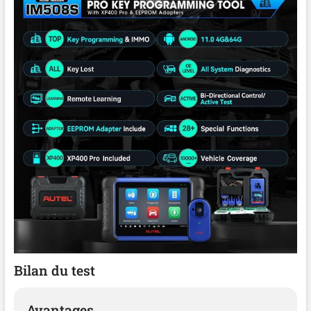
techniciens qualifiés). Vous pouvez choisir mode
IMMO qui vous convient. 🥇🥇【Contrôle
Bidirectionnel Niveau OE, Tous Diagnostics
Système】Autel IM508S PRO a même niveau
diagnostic que MK808/MX808 et prend en charge
contrôle bidirectionnel. Il vous permet envoyer
commandes aux modules ECU, en fonction
réponse actionneur, identifier s'il est réparé.
Également en charge diagnostics complets pour
effectuer codes extraction, afficher données en
direct dans texte et graphique, geler trame
données, tests actifs. sur moteur, transmission,
ABS, Airbag, Carrosserie, Châssis. 👉Pour toute
question, veuillez nous contacter à l'adresse : 💌
auteldirect@outlook.com💌 🥇🥇【28+ Service】
Comme Autel MK808BT/ MK808TS/ MK808/
MX808, programmeur clé outil diagnostic
automobile Autel IM508S PRO dispose 28+
Bilan du test
services pour entretien quotidien: réinitialisation
huile, ABS, SRS, EPB, étalonnage SAS, BMS,
réinitialisation airbag. , CHG_ TIRE_ SIZE, BMS,
Avantages