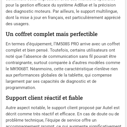
Services. 💯💯【Matériel Haut Gamme: Android
pour la gestion efficace du système AdBlue et la précision
11.0 + 4G & 64G】Programmateur Clé Autel
des diagnostic moteurs. Par ailleurs, le support multilingue,
MaxiIM IM508S équipé système exploitation 🚀
dont la mise à jour en français, est particulièrement apprécié
Android 11.0, 🚀Processeur Quad-Core RK3566,
des usagers.
🚀écran 7 pouces 1024*600, 🚀4G & 64G, 🚀
Double WiFi 5G & 2.4 GHz, 🚀Technologie VIN
Un coffret complet mais perfectible
Automatique Plus Rapide, interface intuitive
apporte un résultat diagnostic rapide et précis.
En termes d’équipement, l’IM508S PRO arrive avec un coffret
Autel IM508S PRO prend en charge 21+ langues
complet et bien pensé. Toutefois, certains utilisateurs ont
et AUCUNE IP limitée, envoyez simplement SN à 💌
noté que l’absence de communication sans fil pouvait être
auteldirect@outlook.com💌 pour obtenir une
contraignante, surtout comparée à d’autres modèles comme
autre langue. 🥇🥇【Programmation Clé
le MK906BT. Néanmoins, cette caractéristique n’enlève rien
Puissante】Autel IM508S PRO offer plus haut
aux performances globales de la tablette, qui compense
niveau capacités programmation clé. Il prend en
largement par ses capacités de diagnostic et de
charge lecture/écriture EEPROM/MCU, fonctions
programmation.
IMMO avancées telles que ajout une clé/toutes
Support client réactif et fiable
clés Lo-st, génération clés/apprentissage clés,
adaptation/rafraîchissement/codage ECU IMMO.
Autre aspect notable, le support client proposé par Autel est
Autel 508 Pro a également développé une
décrit comme très réactif et efficace. En cas de doute ou de
programmation clé dédiée pour Voitures
problème technique, l’équipe de service offre un
spécialisées: pour VW/Audi 4th 5th IMMO Key
accompagnement prompt, ce qui augmente significativement