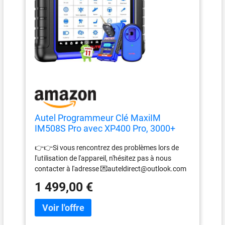
Autel Programmeur Clé MaxiIM
IM508S Pro avec XP400 Pro, 3000+
Test
👉👉Si vous rencontrez des problèmes lors de
l'utilisation de l'appareil, n'hésitez pas à nous
contacter à l'adresse 💌auteldirect@outlook.com
💌. Nous vous apporterons des solutions et une
1 499,00 €
assistance. Veuillez ne pas tirer de conclusions
hâtives et donnez-nous l'opportunité de vous
aider. 📢📢【Mise à Jour & Langues Grat-uites 2
Ans】Langue par défaut est anglais. Veuillez