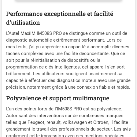
envoyer S/N (12 chiffres, au dos appareil) à
★auteldirect@outlook.com★ si vous avez besoin
Performance exceptionnelle et facilité
changer langue du menu. "mise à jour grat-uite un
d’utilisation
an" passera automatiquement à une mise à jour
deux ans dans 5 jours ouvrables suivant
L’Autel MaxiIM IM508S PRO se distingue comme un outil de
enregistrement. 🔔Si cela n'a toujours pas changé
diagnostic automobile extrêmement performant. Lors de
à deux ans après 5 jours ouvrables, ne vous
mes tests, j’ai pu apprécier sa capacité à accomplir diverses
inquiétez pas, envoyez simplement S/N pour que
tâches complexes avec une facilité déconcertante. Que ce
nous demandions à Autel tech mettre à jour pour
soit pour la réinitialisation de dispositifs ou la
vous. 📢Ne prend PAS en charge les véhicules Re-
programmation de clés intelligentes, cet appareil s’en sort
nault. 🥇🥇【2026 IM508S PRO, avec XP400
brillamment. Les utilisateurs soulignent unanimement sa
Pro】Autel IM508S PRO niveau programmation
capacité à effectuer des diagnostics moteur avec une grande
clé est comparable à IM608/IM608 Pro tout en
précision, notamment grâce à une connexion fiable et rapide.
réduisant budget moitié. IM508S PRO est égal à
IM508S+XP400 Pro, qui offre une programmation
Polyvalence et support multimarque
clé professionnelle comme toutes clés l0st (lire
PIN/CS), ajouter un nouveau porte-clés, créer une
L’un des points forts de l’IM508S PRO est sa polyvalence.
clé revendeur, lire et écrire données
Autorisant des interventions sur de nombreuses marques
immobilisation, sauvegarder données IMMO,
telles que Peugeot, renault, volkswagen et Citroën, il facilite
comprend également capacité diagnostic tels que
grandement le travail des professionnels du secteur. Les avis
Contrôle Bidirectionnel, Diagnostic Niveau OE, 28+
confirment cette impression avec des mentions spéciales