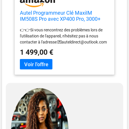
Autel Programmeur Clé MaxiIM
IM508S Pro avec XP400 Pro, 3000+
Test
👉👉Si vous rencontrez des problèmes lors de
l'utilisation de l'appareil, n'hésitez pas à nous
contacter à l'adresse 💌auteldirect@outlook.com
💌. Nous vous apporterons des solutions et une
1 499,00 €
assistance. Veuillez ne pas tirer de conclusions
hâtives et donnez-nous l'opportunité de vous
aider. 📢📢【Mise à Jour & Langues Grat-uites 2
Ans】Langue par défaut est anglais. Veuillez
envoyer S/N (12 chiffres, au dos appareil) à
★auteldirect@outlook.com★ si vous avez besoin
changer langue du menu. "mise à jour grat-uite un
an" passera automatiquement à une mise à jour
deux ans dans 5 jours ouvrables suivant
enregistrement. 🔔Si cela n'a toujours pas changé
à deux ans après 5 jours ouvrables, ne vous
inquiétez pas, envoyez simplement S/N pour que
nous demandions à Autel tech mettre à jour pour