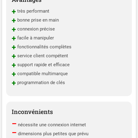
Headlamp, Turbo, Cylinder, A/F Adjust,
Calibration, IMMO Service. Remarque: fonctions
+
très performant
spéciales disponibles varient selon véhicules.
+
bonne prise en main
Veuillez nous joindre avec VIN # 💌
+
auteldirect@outlook.com💌 vérifier compatibilité.
connexion précise
📢📢【2026 Nouveauté: 2 Ans Mise à Jour Grat-
+
facile à manipuler
uite + Autel Cloud Manage】 Autel IM508S PRO a
+
fonctionnalités complètes
ajouté plus de fonctionnalités pour étendre la
praticabilité: (Valeur 700) 2 ans de mise à jour
+
service client compétent
logicielle grat-uite ; Autel Cloud Service fournit un
+
support rapide et efficace
espace infini pour enregistrer les rapports de
+
diagnostic.
compatible multimarque
+
programmation de clés
Inconvénients
–
nécessite une connexion internet
–
dimensions plus petites que prévu